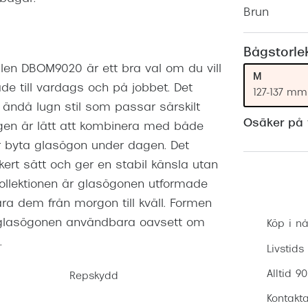
Nuance Audio™
Saint Laurent
Brun
asögon
lasögon
nser
Bågstorle
len DBOM9020 är ett bra val om du vill
las
ktlinser
M
åde till vardags och på jobbet. Det
127-137 mm
n ändå lugn stil som passar särskilt
Osäker på v
ärgen är lätt att kombinera med både
r byta glasögon under dagen. Det
kert sätt och ger en stabil känsla utan
ollektionen är glasögonen utformade
ra dem från morgon till kväll. Formen
r glasögonen användbara oavsett om
Köp i nå
.
Livstids
Alltid 9
Repskydd
Kontakta