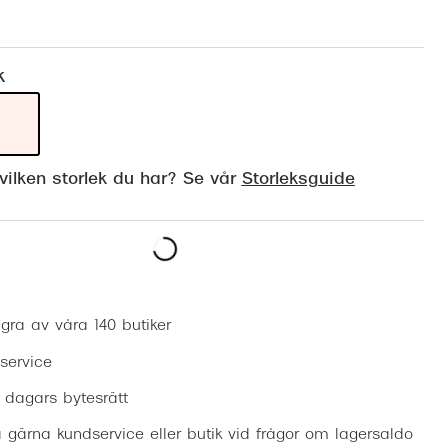
Suncover och clip-on
Precision1
Polariserade solglasögon
k
ilken storlek du har? Se vår
Storleksguide
Boka synundersökning
gra av våra 140 butiker
 service
0 dagars bytesrätt
 gärna kundservice eller butik vid frågor om lagersaldo