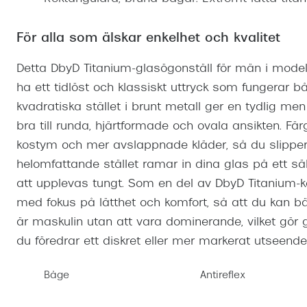
Mitt Synoptik
Boka synundersökning
Hitta butik-boka tid
Transitions®
Cat eye solgl
Prova linser
terminal-/skyddsglasögon
Abonnemang
För alla som älskar enkelhet och kvalitet
Progressiva g
Dygnet-runt-li
30% på utvalda linser
Abonnemang glasögon
Detta DbyD Titanium-glasögonställ för män i model
Enkelslipade g
Myter om konta
ha ett tidlöst och klassiskt uttryck som fungerar b
Abonnemang glasögon barn
kvadratiska stället i brunt metall ger en tydlig me
bra till runda, hjärtformade och ovala ansikten. F
kostym och mer avslappnade kläder, så du slippe
helomfattande stället ramar in dina glas på ett sä
att upplevas tungt. Som en del av DbyD Titanium-k
med fokus på lätthet och komfort, så att du kan bä
är maskulin utan att vara dominerande, vilket gö
du föredrar ett diskret eller mer markerat utseende
Båge
Antireflex