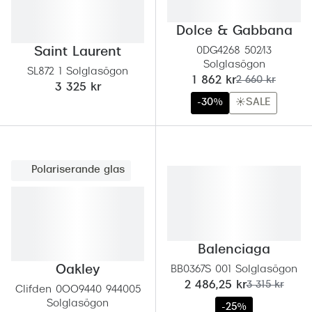
Abonnem
Abonnem
Dolce & Gabbana
Saint Laurent
0DG4268 502/13
Trygghe
Solglasögon
SL872 1 Solglasögon
nu:
tidigare pris:
1 862 kr
2 660 kr
3 325 kr
Försäkri
-30%
☀️SALE
Delbetal
Synoptik
Polariserande glas
Rengöra
Glastyp
Glastype
Balenciaga
Stellest
Oakley
BB0367S 001 Solglasögon
nu:
tidigare pris:
2 486,25 kr
3 315 kr
Clifden 0OO9440 944005
Transiti
Solglasögon
-25%