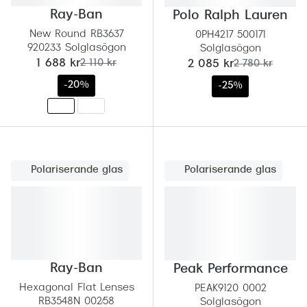
Ray-Ban
Polo Ralph Lauren
New Round RB3637
0PH4217 500171
920233 Solglasögon
Solglasögon
nu:
tidigare pris:
nu:
tidigare pris:
1 688 kr
2 110 kr
2 085 kr
2 780 kr
-20%
-25%
Polariserande glas
Polariserande glas
Ray-Ban
Peak Performance
Hexagonal Flat Lenses
PEAK9120 0002
RB3548N 002/58
Solglasögon