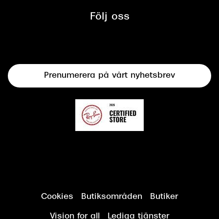
Synbesiktningen - ett samarbete
mellan Synoptik och Bilprovningen
Följ oss
Solglasögon
Syncertifiering
Linser
Terminalglasögon
Prenumerera på vårt nyhetsbrev
Synundersökning
Cookies
Butiksområden
Butiker
Vision for all
Lediga tjänster