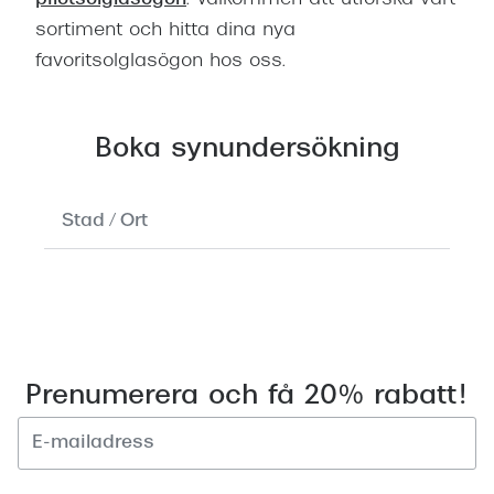
sortiment och hitta dina nya
favoritsolglasögon hos oss.
Boka synundersökning
Inga
resultat
hittades.
Använd
Boka tid
nedåtpil
för
att
Prenumerera och få 20% rabatt!
dela
din
nuvarande
plats.