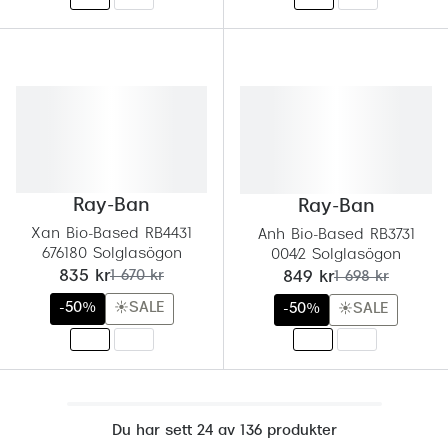
Ray-Ban
Ray-Ban
Xan Bio-Based RB4431
Anh Bio-Based RB3731
676180 Solglasögon
004/2 Solglasögon
nu:
tidigare pris:
nu:
tidigare pris:
835 kr
1 670 kr
849 kr
1 698 kr
-50%
☀️SALE
-50%
☀️SALE
Du har sett 24 av 136 produkter