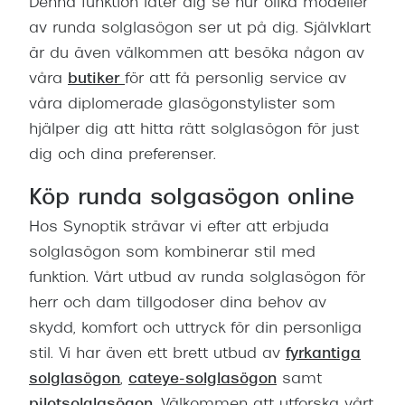
Denna funktion låter dig se hur olika modeller
av runda solglasögon ser ut på dig. Självklart
är du även välkommen att besöka någon av
våra
butiker
för att få personlig service av
våra diplomerade glasögonstylister som
hjälper dig att hitta rätt solglasögon för just
dig och dina preferenser.
Köp runda solgasögon online
Hos Synoptik strävar vi efter att erbjuda
solglasögon som kombinerar stil med
funktion. Vårt utbud av runda solglasögon för
herr och dam tillgodoser dina behov av
skydd, komfort och uttryck för din personliga
stil. Vi har även ett brett utbud av
fyrkantiga
solglasögon
,
cateye-solglasögon
samt
pilotsolglasögon
. Välkommen att utforska vårt