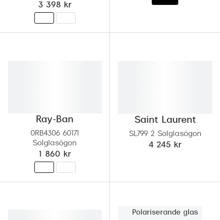
3 398 kr
Progress
Enkelsli
Se alla 
Ray-Ban
Oakley
Burberry
Ray-Ban
Saint Laurent
Emporio
0RB4306 60171
SL799 2 Solglasögon
Solglasögon
4 245 kr
Dolce &
1 860 kr
Prada
Versace
Nuance 
Polariserande glas