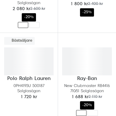
Solglasögon
nu:
tidigare pris:
1 800 kr
2 400 kr
nu:
tidigare pris:
2 080 kr
2 600 kr
-25%
-20%
Bästsäljare
Polo Ralph Lauren
Ray-Ban
0PH4195U 500187
New Clubmaster RB4416
Solglasögon
710/51 Solglasögon
nu:
tidigare pris:
1 720 kr
1 688 kr
2 110 kr
-20%