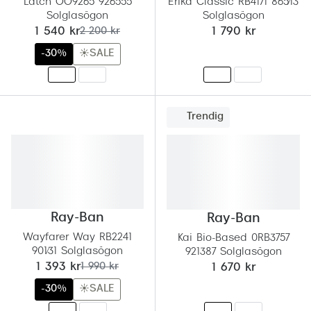
Latch OO9265 926555
Erika Classic RB4171 865/13
Solglasögon
Solglasögon
nu:
tidigare pris:
1 540 kr
2 200 kr
1 790 kr
-30%
☀️SALE
Trendig
Ray-Ban
Ray-Ban
Wayfarer Way RB2241
Kai Bio-Based 0RB3757
901/31 Solglasögon
921387 Solglasögon
nu:
tidigare pris:
1 393 kr
1 990 kr
1 670 kr
-30%
☀️SALE