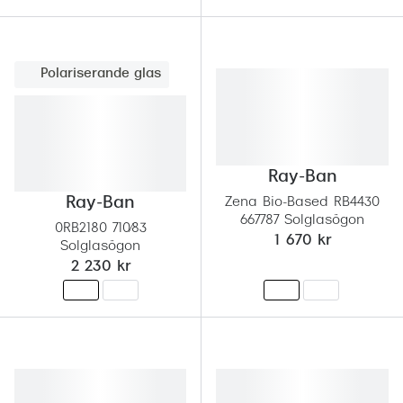
Polariserande glas
Ray-Ban
Ray-Ban
Zena Bio-Based RB4430
667787 Solglasögon
0RB2180 710/83
1 670 kr
Solglasögon
2 230 kr