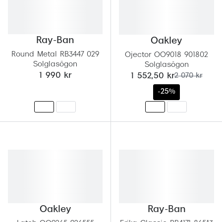
Ray-Ban
Oakley
Round Metal RB3447 029
Ojector OO9018 901802
Solglasögon
Solglasögon
nu:
tidigare pris:
1 990 kr
1 552,50 kr
2 070 kr
-25%
Oakley
Ray-Ban