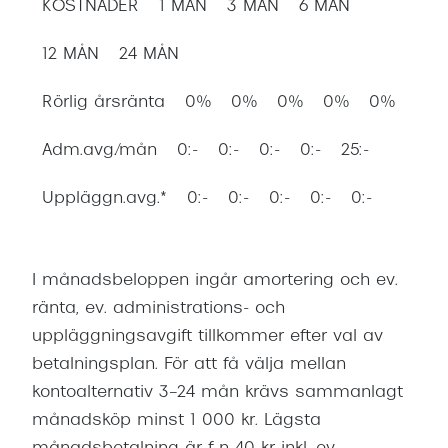
KOSTNADER
1 MÅN
3 MÅN
6 MÅN
12 MÅN
24 MÅN
Rörlig årsränta
0%
0%
0%
0%
0%
Adm.avg./mån
0:-
0:-
0:-
0:-
25:-
Uppläggn.avg.*
0:-
0:-
0:-
0:-
0:-
I månadsbeloppen ingår amortering och ev.
ränta, ev. administrations- och
uppläggningsavgift tillkommer efter val av
betalningsplan. För att få välja mellan
kontoalternativ 3–24 mån krävs sammanlagt
månadsköp minst 1 000 kr. Lägsta