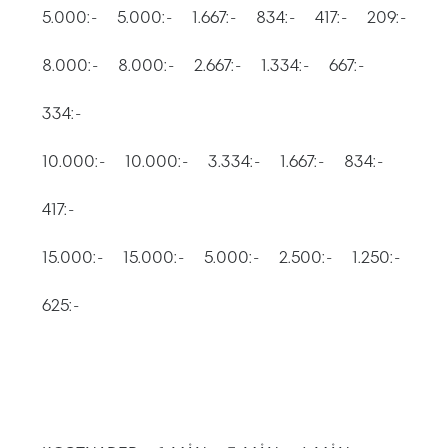
Progress
5.000:-
5.000:-
1.667:-
834:-
417:-
209:-
Enkelsli
8.000:-
8.000:-
2.667:-
1.334:-
667:-
Se alla 
334:-
Ray-Ban
10.000:-
10.000:-
3.334:-
1.667:-
834:-
Oakley
417:-
Burberry
Emporio
15.000:-
15.000:-
5.000:-
2.500:-
1.250:-
Dolce &
625:-
Prada
Versace
Nuance 