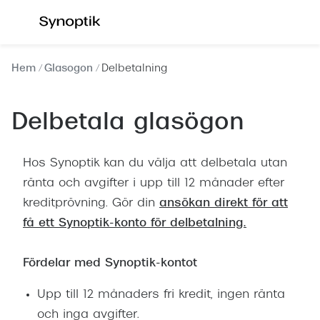
Hoppa till
innehållet
Våra synundersökningar
Se alla 
Hem
Glasogon
Delbetalning
Synundersökning glasögon
Dam
Synundersökning linser
Herr
Delbetala glasögon
Synundersökning barn
Barn
Hos Synoptik kan du välja att delbetala utan
Synundersökning körkort
Läsglas
ränta och avgifter i upp till 12 månader efter
Boka tid för synundersökning
kreditprövning. Gör din
ansökan direkt för att
Erbjud
få ett Synoptik-konto för delbetalning.
Synundersökning glasögon - boka tid
30% på 
Synundersökning linser - boka tid
Fördelar med Synoptik-kontot
Mitt Syn
Hitta butik-boka tid
Upp till 12 månaders fri kredit, ingen ränta
Abonne
och inga avgifter.