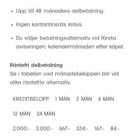
Abonnem
Upp till 48 månaders delbetalning.
Abonnem
Ingen kontantinsats krävs.
Trygghe
Du väljer betalningsalternativ vid första
Försäkri
aviseringen, kalendermånaden efter köpet.
Delbetal
Räntefri delbetalning
Synoptik
Se i tabellen vad månadsbeloppen blir vid
Rengöra
olika räntefria alternativ.
Glastyp
KREDITBELOPP
1 MÅN
3 MÅN
6 MÅN
Glastype
12 MÅN
24 MÅN
Stellest
2.000:-
2.000:-
667:-
334:-
167:-
84:-
Transiti