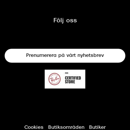
Tillgänglighet
Glasögon
Synbesiktningen - ett samarbete
mellan Synoptik och Bilprovningen
Följ oss
Solglasögon
Syncertifiering
Linser
Terminalglasögon
Prenumerera på vårt nyhetsbrev
Synundersökning
Cookies
Butiksområden
Butiker