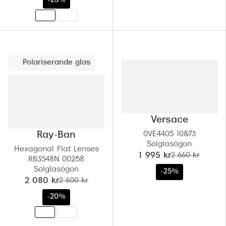
-25%
Polariserande glas
Versace
Ray-Ban
0VE4405 108/73
Solglasögon
Hexagonal Flat Lenses
nu:
tidigare pris:
1 995 kr
2 660 kr
RB3548N 002/58
Solglasögon
-25%
nu:
tidigare pris:
2 080 kr
2 600 kr
-20%