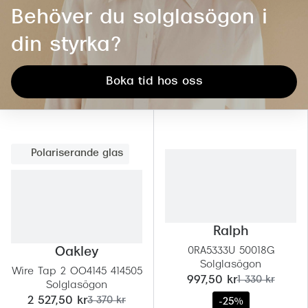
Behöver du solglasögon i
din styrka?
Boka tid hos oss
Polariserande glas
Ralph
Oakley
0RA5333U 50018G
Solglasögon
Wire Tap 2 OO4145 414505
nu:
tidigare pris:
997,50 kr
1 330 kr
Solglasögon
nu:
tidigare pris:
2 527,50 kr
3 370 kr
-25%