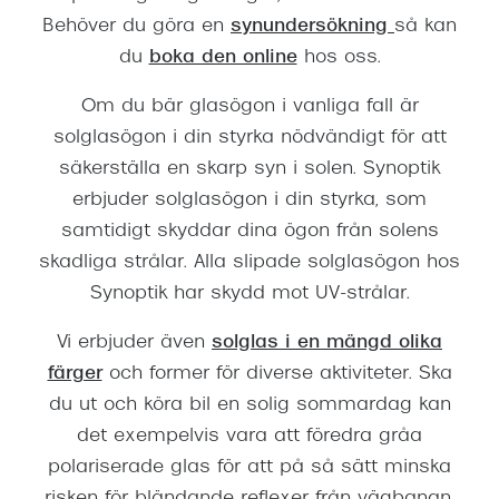
Behöver du göra en
synundersökning
så kan
du
boka den online
hos oss.
Om du bär glasögon i vanliga fall är
solglasögon i din styrka nödvändigt för att
säkerställa en skarp syn i solen. Synoptik
erbjuder solglasögon i din styrka, som
samtidigt skyddar dina ögon från solens
skadliga strålar. Alla slipade solglasögon hos
Synoptik har skydd mot UV-strålar.
Vi erbjuder även
solglas i en mängd olika
färger
och former för diverse aktiviteter. Ska
du ut och köra bil en solig sommardag kan
det exempelvis vara att föredra gråa
polariserade glas för att på så sätt minska
risken för bländande reflexer från vägbanan.