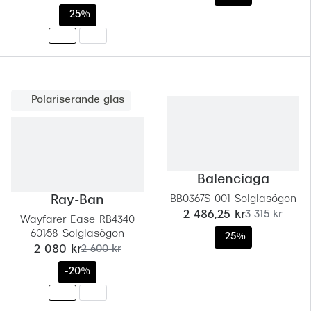
-25%
Polariserande glas
Balenciaga
Ray-Ban
BB0367S 001 Solglasögon
nu:
tidigare pris:
2 486,25 kr
3 315 kr
Wayfarer Ease RB4340
601/58 Solglasögon
-25%
nu:
tidigare pris:
2 080 kr
2 600 kr
-20%