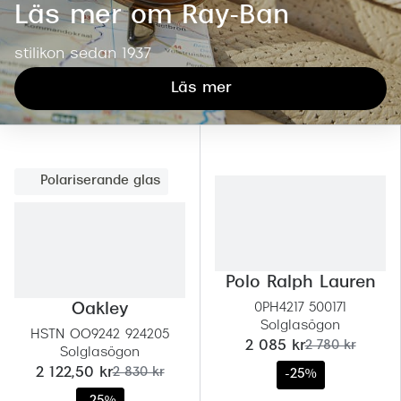
Läs mer om Ray-Ban
stilikon sedan 1937
Läs mer
Polariserande glas
Polo Ralph Lauren
Oakley
0PH4217 500171
Solglasögon
HSTN OO9242 924205
nu:
tidigare pris:
2 085 kr
2 780 kr
Solglasögon
nu:
tidigare pris:
2 122,50 kr
2 830 kr
-25%