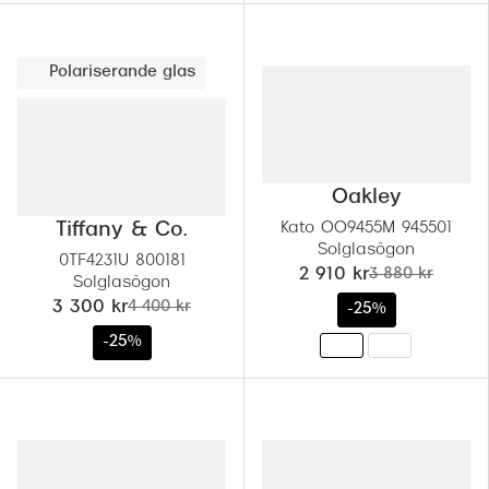
Polariserande glas
Oakley
Tiffany & Co.
Kato OO9455M 945501
Solglasögon
0TF4231U 800181
nu:
tidigare pris:
2 910 kr
3 880 kr
Solglasögon
nu:
tidigare pris:
3 300 kr
4 400 kr
-25%
-25%