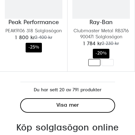
Peak Performance
Ray-Ban
PEAK9106 318 Solglasögon
Clubmaster Metal RB3716
900471 Solglasögon
nu:
tidigare pris:
1 800 kr
2 400 kr
nu:
tidigare pris:
1 784 kr
2 230 kr
-25%
-20%
Du har sett 20 av 791 produkter
Visa mer
Köp solglasögon online