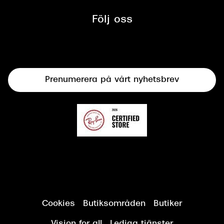
Synbesiktningen - ett samarbete
mellan Synoptik och Bilprovningen
Följ oss
Solglasögon
Syncertifiering
Linser
Terminalglasögon
Prenumerera på vårt nyhetsbrev
Synundersökning
Cookies
Butiksområden
Butiker