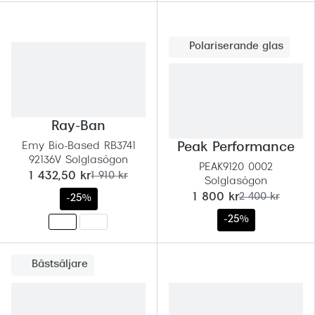
Polariserande glas
Ray-Ban
Emy Bio-Based RB3741
Peak Performance
92136V Solglasögon
PEAK9120 0002
nu:
tidigare pris:
1 432,50 kr
1 910 kr
Solglasögon
nu:
tidigare pris:
1 800 kr
2 400 kr
-25%
-25%
Bästsäljare