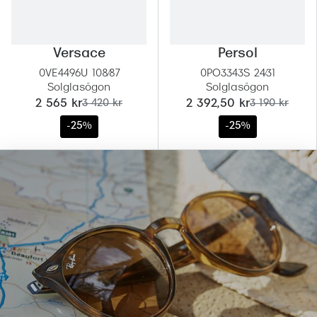
Versace
Persol
0VE4496U 108/87
0PO3343S 24/31
Solglasögon
Solglasögon
nu:
tidigare pris:
nu:
tidigare pris:
2 565 kr
3 420 kr
2 392,50 kr
3 190 kr
-25%
-25%