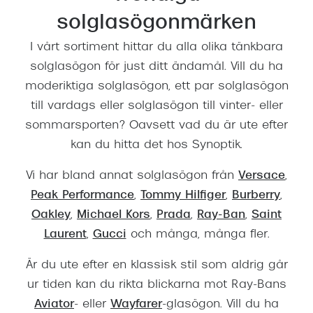
solglasögonmärken
I vårt sortiment hittar du alla olika tänkbara
solglasögon för just ditt ändamål. Vill du ha
moderiktiga solglasögon, ett par solglasögon
till vardags eller solglasögon till vinter- eller
sommarsporten? Oavsett vad du är ute efter
kan du hitta det hos Synoptik.
Vi har bland annat solglasögon från
Versace
,
Peak Performance
,
Tommy Hilfiger
,
Burberry
,
Oakley
,
Michael Kors
,
Prada
,
Ray-Ban
,
Saint
Laurent
,
Gucci
och många, många fler.
Är du ute efter en klassisk stil som aldrig går
ur tiden kan du rikta blickarna mot Ray-Bans
Aviator
- eller
Wayfarer
-glasögon. Vill du ha