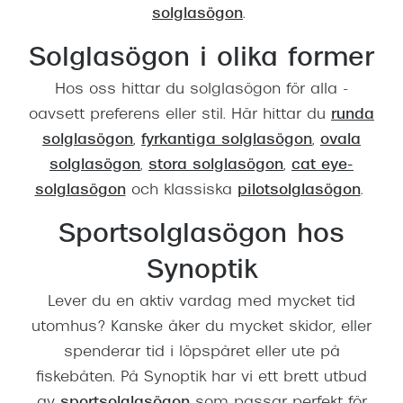
solglasögon
.
Solglasögon i olika former
Hos oss hittar du solglasögon för alla -
oavsett preferens eller stil. Här hittar du
runda
solglasögon
,
fyrkantiga solglasögon
,
ovala
solglasögon
,
stora solglasögon
,
cat eye-
solglasögon
och klassiska
pilotsolglasögon
.
Sportsolglasögon hos
Synoptik
Lever du en aktiv vardag med mycket tid
utomhus? Kanske åker du mycket skidor, eller
spenderar tid i löpspåret eller ute på
fiskebåten. På Synoptik har vi ett brett utbud
av
sportsolglasögon
som passar perfekt för