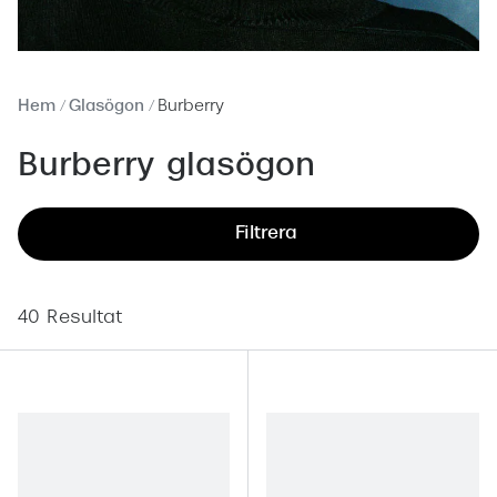
Abonnem
Abonnem
Trygghe
Hem
Glasögon
Burberry
Försäkri
Burberry glasögon
Delbetal
Filtrera
Synoptik
Rengöra
40 Resultat
Glastyp
Glastype
Stellest
Transiti