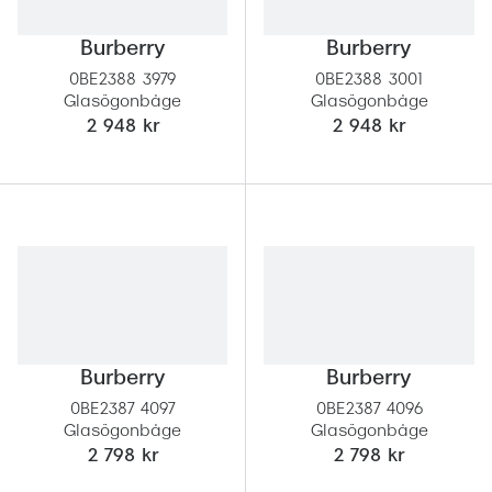
Progress
Burberry
Burberry
Enkelsli
0BE2388 3979
0BE2388 3001
Glasögonbåge
Glasögonbåge
Se alla 
2 948 kr
2 948 kr
Ray-Ban
Oakley
Burberry
Emporio
Dolce &
Prada
Burberry
Burberry
0BE2387 4097
0BE2387 4096
Versace
Glasögonbåge
Glasögonbåge
2 798 kr
2 798 kr
Nuance 