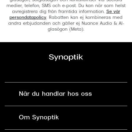
glasögon, solglasögon och kontaktlinser via sociala
medier, telefon, SMS och e-post. Du kan när som helst
avregistrera dig från framtida information.
Se vår
persondatapolicy
. Rabatten kan ej kombineras med
andra erbjudanden och gäller ej Nuance Audio & AI-
glasögon (Meta).
När du handlar hos oss
Fri frakt och fri retur i butik
Om Synoptik
Online retur