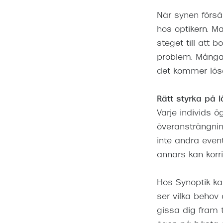
När synen försä
hos optikern. M
steget till att 
problem. Många k
det kommer lösa 
Rätt styrka på 
Varje individs ö
överansträngni
inte andra even
annars kan korr
Hos Synoptik ka
ser vilka behov
gissa dig fram 