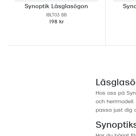
Synoptik Läsglasögon
Syno
IBLT03 BB
198 kr
Läsglasö
Hos oss på Synop
och herrmodell. 
passa just dig 
Synoptiks
Har du börjat få