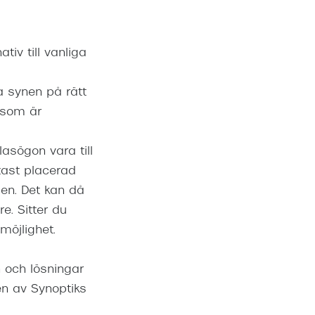
tiv till vanliga
 synen på rätt
som är
asögon vara till
tast placerad
den. Det kan då
e. Sitter du
möjlighet.
n och lösningar
en av Synoptiks