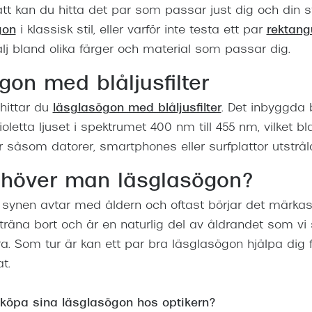
tt kan du hitta det par som passar just dig och din sti
gon
i klassisk stil, eller varför inte testa ett par
rektang
älj bland olika färger och material som passar dig.
gon med blåljusfilter
 hittar du
läsglasögon med blåljusfilter
. Det inbyggda bl
åvioletta ljuset i spektrumet 400 nm till 455 nm, vilket b
 såsom datorer, smartphones eller surfplattor utstråla
ehöver man läsglasögon?
synen avtar med åldern och oftast börjar det märkas 
t träna bort och är en naturlig del av åldrandet som 
. Som tur är kan ett par bra läsglasögon hjälpa dig f
at.
 köpa sina läsglasögon hos optikern?