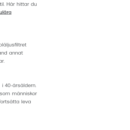
l. Här hittar du
ulära
åljusfiltret
land annat
r.
i 40-årsåldern.
vi som människor
ortsätta leva