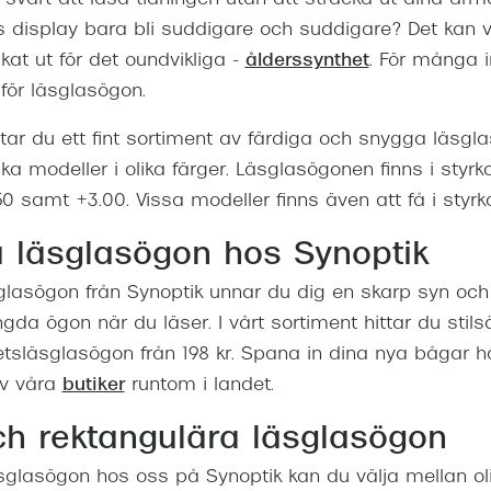
s display bara bli suddigare och suddigare? Det kan v
kat ut för det oundvikliga -
ålderssynthet
. För många 
 för läsglasögon.
tar du ett fint sortiment av färdiga och snygga läsgla
ika modeller i olika färger. Läsglasögonen finns i styrko
.50 samt +3.00. Vissa modeller finns även att få i styrk
a läsglasögon hos Synoptik
glasögon från Synoptik unnar du dig en skarp syn och
da ögon när du läser. I vårt sortiment hittar du stils
tetsläsglasögon från 198 kr. Spana in dina nya bågar h
av våra
butiker
runtom i landet.
h rektangulära läsglasögon
sglasögon hos oss på Synoptik kan du välja mellan oli