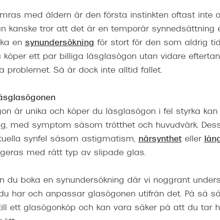
mras med åldern är den första instinkten oftast inte a
an kanske tror att det är en temporär synnedsättning e
boka en
synundersökning
för stort för den som aldrig ti
öper ett par billiga läsglasögon utan vidare eftertan
problemet. Så är dock inte alltid fallet.
läsglasögonen
gon är unika och köper du läsglasögon i fel styrka kan d
ng, med symptom såsom trötthet och huvudvärk. Des
tuella synfel såsom astigmatism,
närsynthet
eller
lån
igeras med rätt typ av slipade glas.
n du boka en synundersökning där vi noggrant unders
 du har och anpassar glasögonen utifrån det. På så sä
till ett glasögonköp och kan vara säker på att du tar