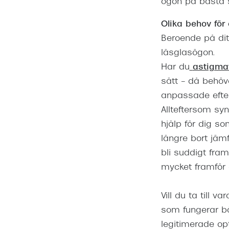
ögon på bästa 
Olika behov för
Beroende på ditt
läsglasögon.
Har du
astigma
sätt – då behöve
anpassade efter
Allteftersom sy
hjälp för dig s
längre bort jämf
bli suddigt fram
mycket framför
Vill du ta till 
som fungerar bä
legitimerade opt