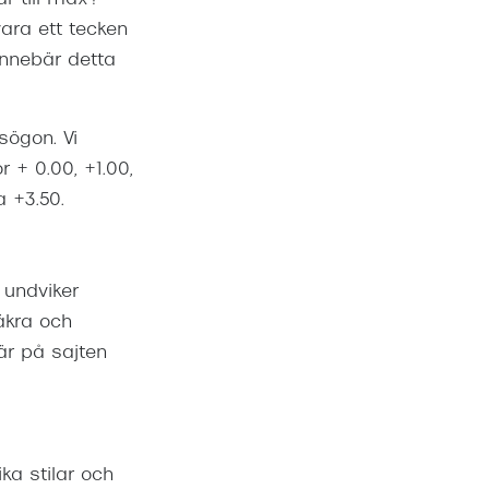
ara ett tecken
innebär detta
sögon. Vi
r + 0.00, +1.00,
a +3.50.
 undviker
äkra och
är på sajten
ka stilar och