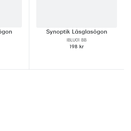
sögon
Synoptik Läsglasögon
IBLU01 BB
198 kr