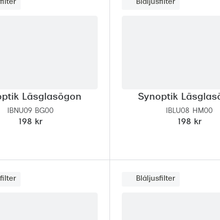
filter
Blåljusfilter
Nuance Audio™
Saint Laurent
asögon
lasögon
nser
las
ktlinser
ptik Läsglasögon
Synoptik Läsgla
IBNU09 BG00
IBLU08 HM00
198 kr
198 kr
filter
Blåljusfilter