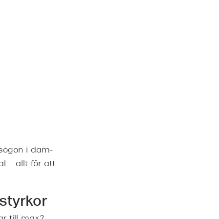
asögon i dam-
 – allt för att
styrkor
r till max?