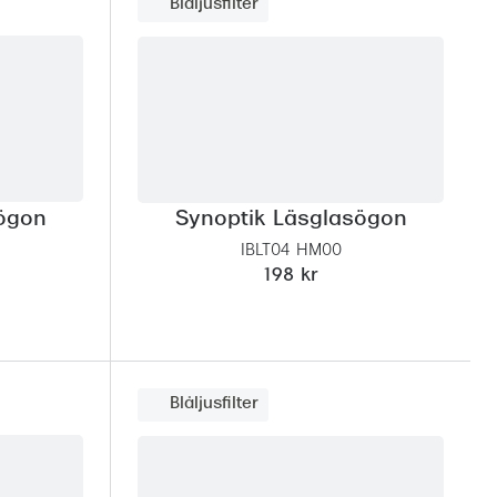
Blåljusfilter
Suncover och clip-on
Precision1
Polariserade solglasögon
sögon
Synoptik Läsglasögon
IBLT04 HM00
198 kr
Blåljusfilter