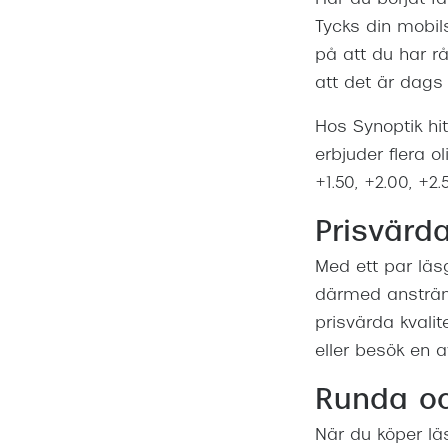
Tycks din mobil
på att du har rå
att det är dags
Hos Synoptik hit
erbjuder flera ol
+1.50, +2.00, +2
Prisvärd
Med ett par läs
därmed ansträng
prisvärda kvali
eller besök en 
Runda oc
När du köper lä