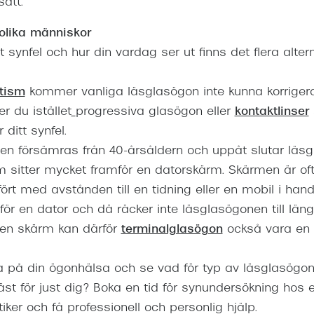
sätt.
 olika människor
 synfel och hur din vardag ser ut finns det flera alterna
tism
kommer vanliga läsglasögon inte kunna korrigera
r du istället
progressiva glasögon eller
kontaktlinser
 ditt synfel.
nen försämras från 40-årsåldern och uppåt slutar läsgl
om sitter mycket framför en datorskärm. Skärmen är of
ört med avstånden till en tidning eller en mobil i han
för en dator och då räcker inte läsglasögonen till längr
 en skärm kan därför
terminalglasögon
också vara en 
vara på din ögonhälsa och se vad för typ av läsglasögo
st för just dig? Boka en tid för synundersökning hos 
iker och få professionell och personlig hjälp.