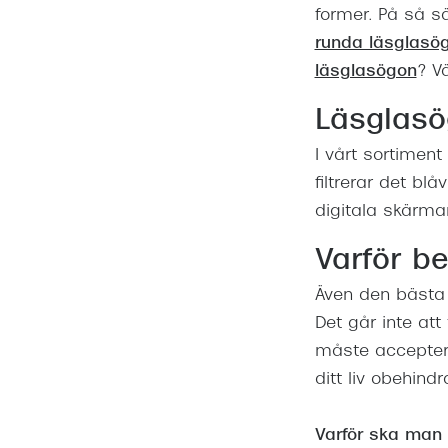
former. På så sä
runda läsglasö
läsglasögon
? V
Läsglasö
I vårt sortiment
filtrerar det bl
digitala skärmar
Varför b
Även den bästa 
Det går inte at
måste acceptera
ditt liv obehindr
Varför ska man