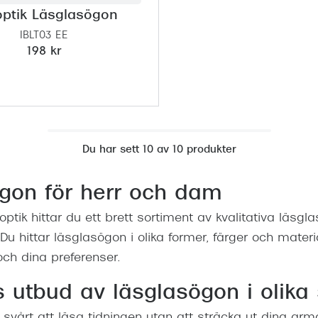
ptik Läsglasögon
IBLT03 EE
198 kr
Du har sett 10 av 10 produkter
gon för herr och dam
tik hittar du ett brett sortiment av kvalitativa läsgl
Du hittar läsglasögon i olika former, färger och material
och dina preferenser.
 utbud av läsglasögon i olika 
 svårt att läsa tidningen utan att sträcka ut dina arma