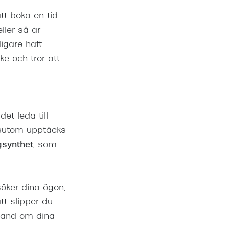
tt boka en tid
ller så är
digare haft
ke och tror att
et leda till
sutom upptäcks
gsynthet
, som
öker dina ögon,
tt slipper du
 hand om dina