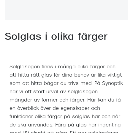
Abonnem
Abonnem
Trygghe
Solglas i olika färger
Försäkri
Delbetal
Synoptik
Solglasögon finns i många olika färger och
Rengöra
att hitta rätt glas för dina behov är lika viktigt
som att hitta bågar du trivs med. På Synoptik
Glastyp
har vi ett stort urval av solglasögon i
mängder av former och färger. Här kan du få
Glastype
en överblick över de egenskaper och
Stellest
funktioner olika färger på solglas har och när
de ska användas. Färg på glas har ingenting
Transiti