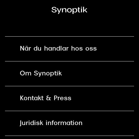
När du handlar hos oss
Fri frakt och fri retur i butik
Om Synoptik
Online retur
Karriär
Kontakt & Press
Betala säkert med Klarna, Swish,
Vårt ansvar
Apple Pay och kort
Kundservice
För företag
Juridisk information
30 dagars öppet köp online
Frågor & Svar
Lediga tjänster