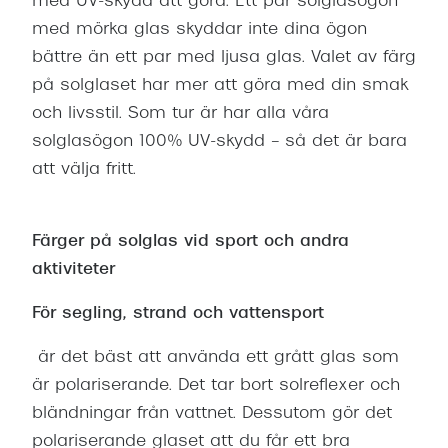
med UV-skydd att göra. Ett par solglasögon
Progress
med mörka glas skyddar inte dina ögon
Enkelsli
bättre än ett par med ljusa glas. Valet av färg
på solglaset har mer att göra med din smak
Se alla 
och livsstil. Som tur är har alla våra
Ray-Ban
solglasögon 100% UV-skydd – så det är bara
att välja fritt.
Oakley
Burberry
Färger på solglas vid sport och andra
Emporio
aktiviteter
Dolce &
För segling, strand och vattensport
Prada
är det bäst att använda ett grått glas som
Versace
är polariserande. Det tar bort solreflexer och
bländningar från vattnet. Dessutom gör det
Nuance 
polariserande glaset att du får ett bra