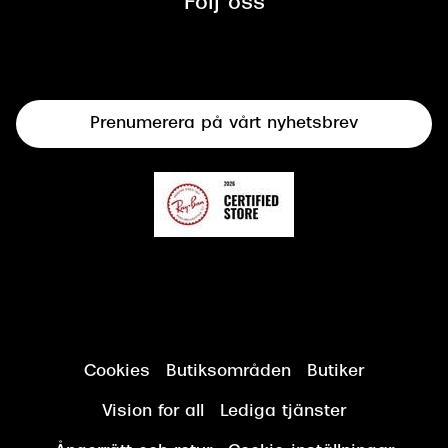
Följ oss
Solglasögon
Syncertifiering
Linser
Terminalglasögon
Prenumerera på vårt nyhetsbrev
Synundersökning
Cookies
Butiksområden
Butiker
Vision for all
Lediga tjänster