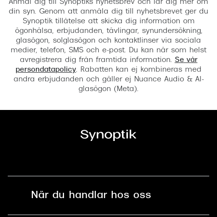
Anmäl dig till Synoptiks nyhetsbrev och lär dig mer om
din syn. Genom att anmäla dig till nyhetsbrevet ger du
Synoptik tillåtelse att skicka dig information om
ögonhälsa, erbjudanden, tävlingar, synundersökning,
glasögon, solglasögon och kontaktlinser via sociala
medier, telefon, SMS och e-post. Du kan när som helst
avregistrera dig från framtida information.
Se vår
persondatapolicy
. Rabatten kan ej kombineras med
andra erbjudanden och gäller ej Nuance Audio & AI-
glasögon (Meta).
När du handlar hos oss