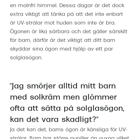
Abonnem
en molnfri himmel. Dessa dagar är det dock
Abonnem
extra viktigt att tänka på att det inte enbart
är UV-strålar mot huden som inte är bra.
Trygghe
Ögonen är lika sårbara och det gäller särskilt
för barn, därför är det viktigt att ditt barn
Försäkri
skyddar sina ögon med hjälp av ett par
Delbetal
solglasögon.
Synoptik
Rengöra
"Jag smörjer alltid mitt barn
Glastyp
med solkräm men glömmer
Glastype
ofta att sätta på solglasögon,
kan det vara skadligt?"
Stellest
Ja det kan det, barns ögon är känsliga för UV-
Transiti
strålar. Barn har större pupiller än vuxna vilket