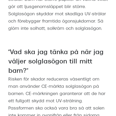
Progress
gör att ljusgenomsläppet blir större.
Solglasögon skyddar mot skadliga UV-strålar
Enkelsli
och förebygger framtida ögonsjukdomar. Så
Se alla 
glöm inte solhatt, solkräm och solglasögon.
Ray-Ban
Oakley
"Vad ska jag tänka på när jag
Burberry
väljer solglasögon till mitt
Emporio
barn?"
Dolce &
Risken för skador reduceras väsentligt om
man använder CE-märkta solglasögon på
Prada
barnen. CE-märkningen garanterar att de har
Versace
ett fullgott skydd mot UV-strålning.
Nuance 
Passformen ska också vara bra så att solen
inte kommer in ovanifrån eller från sidorna.