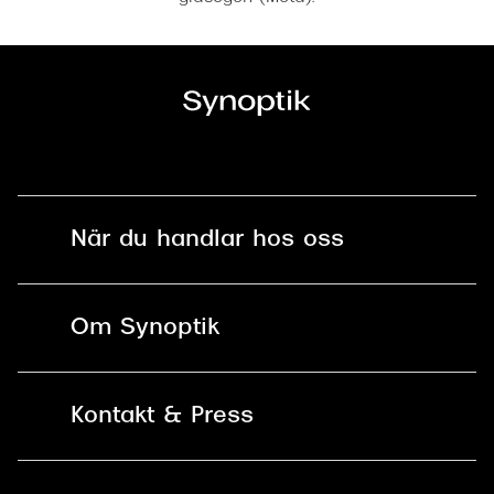
När du handlar hos oss
Fri frakt och fri retur i butik
Om Synoptik
Online retur
Karriär
Kontakt & Press
Betala säkert med Klarna, Swish,
Vårt ansvar
Apple Pay och kort
Kundservice
För företag