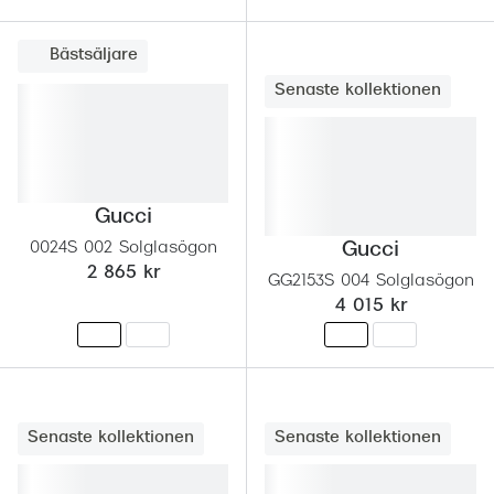
Progress
Bästsäljare
Enkelsli
Senaste kollektionen
Se alla 
Ray-Ban
Oakley
Gucci
Burberry
0024S 002 Solglasögon
Gucci
2 865 kr
GG2153S 004 Solglasögon
Emporio
4 015 kr
Dolce &
Prada
Versace
Senaste kollektionen
Senaste kollektionen
Nuance 