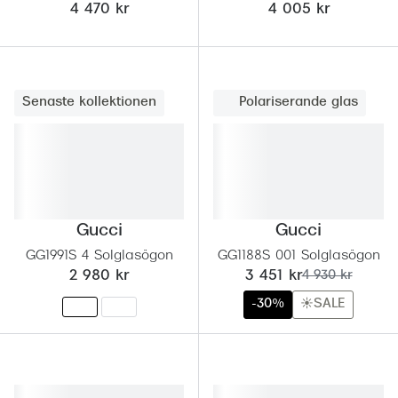
4 470 kr
4 005 kr
Senaste kollektionen
Polariserande glas
Gucci
Gucci
GG1991S 4 Solglasögon
GG1188S 001 Solglasögon
nu:
tidigare pris:
2 980 kr
3 451 kr
4 930 kr
-30%
☀️SALE