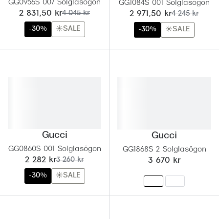
GG0956S 007 Solglasögon
GG1084S 001 Solglasögon
nu:
tidigare pris:
nu:
tidigare pris:
2 831,50 kr
4 045 kr
2 971,50 kr
4 245 kr
-30%
☀️SALE
-30%
☀️SALE
Gucci
Gucci
GG0860S 001 Solglasögon
GG1868S 2 Solglasögon
nu:
tidigare pris:
2 282 kr
3 260 kr
3 670 kr
-30%
☀️SALE