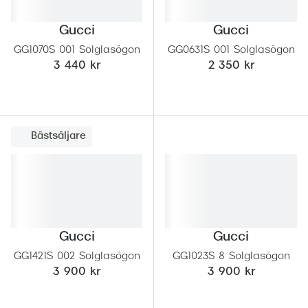
Abonnem
Abonnem
Gucci
Gucci
GG1070S 001 Solglasögon
GG0631S 001 Solglasögon
Trygghe
3 440 kr
2 350 kr
Försäkri
Delbetal
Bästsäljare
Synoptik
Rengöra
Glastyp
Gucci
Gucci
Glastype
GG1421S 002 Solglasögon
GG1023S 8 Solglasögon
Stellest
3 900 kr
3 900 kr
Transiti