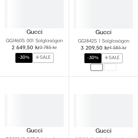
Gucci
Gucci
GG1460S 001 Solglasögon
GG1842S 1 Solglasögon
nu:
tidigare pris:
nu:
tidigare pris:
2 649,50 kr
3 785 kr
3 209,50 kr
4 585 kr
-30%
☀️SALE
-30%
☀️SALE
Gucci
Gucci