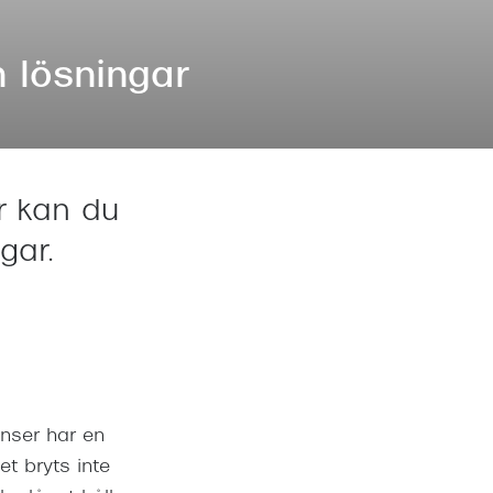
Suncover och clip-on
Precision1
Polariserade solglasögon
 lösningar
är kan du
gar.
inser har en
et bryts inte