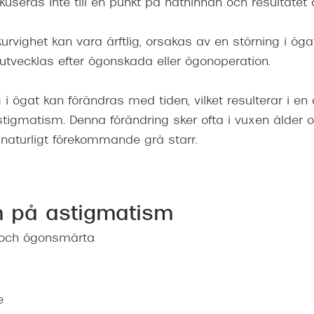
fokuseras inte till en punkt på näthinnan och resultatet 
vighet kan vara ärftlig, orsakas av en störning i öga
 utvecklas efter ögonskada eller ögonoperation.
 i ögat kan förändras med tiden, vilket resulterar i en 
tigmatism. Denna förändring sker ofta i vuxen ålder 
 naturligt förekommande grå starr.
 på astigmatism
 och ögonsmärta
e