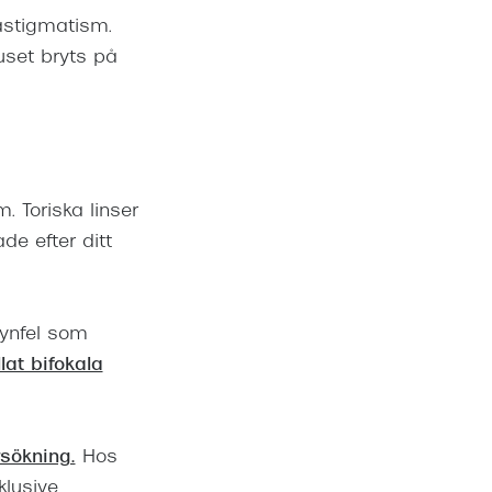
astigmatism.
juset bryts på
 Toriska linser
de efter ditt
 synfel som
lat bifokala
sökning.
Hos
klusive