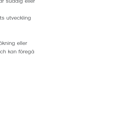
är suddig eller
ts utveckling
ökning eller
och kan föregå