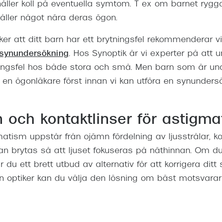
ller koll på eventuella symtom. T ex om barnet ryggar
håller något nära deras ögon.
r att ditt barn har ett brytningsfel rekommenderar vi 
synundersökning
. Hos Synoptik är vi experter på att 
tningsfel hos både stora och små. Men barn som är un
 en ögonläkare först innan vi kan utföra en synundersö
 och kontaktlinser för astigm
atism uppstår från ojämn fördelning av ljusstrålar, k
kan brytas så att ljuset fokuseras på näthinnan. Om d
du ett brett utbud av alternativ för att korrigera ditt
 optiker kan du välja den lösning om bäst motsvarar