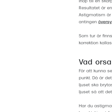
ihop till en ska
Resultatet är e
Astigmatism är
antingen
översy
Som tur är finns
korrektion kalla
Vad orsa
För att kunna s
punkt. Då är det
ljuset ska bryt
ljuset så att d
Har du astigmat