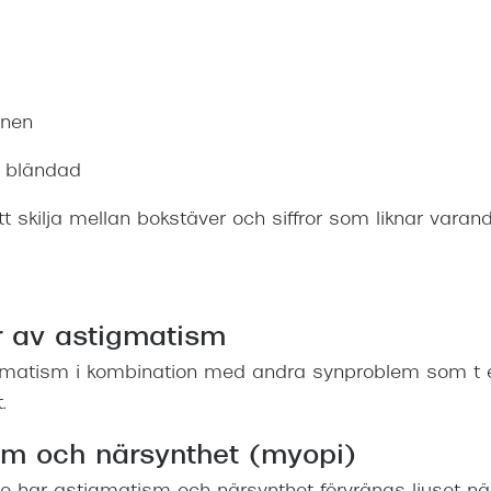
onen
li bländad
tt skilja mellan bokstäver och siffror som liknar varan
r av astigmatism
gmatism i kombination med andra synproblem som t 
.
sm och närsynthet (myopi)