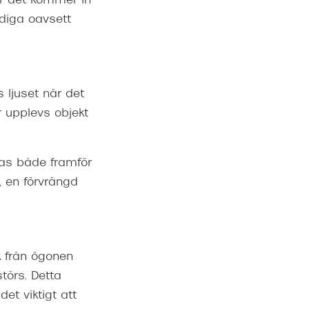
r det kommer in
ddiga oavsett
ljuset när det
 upplevs objekt
tas både framför
en förvrängd
k från ögonen
störs. Detta
det viktigt att