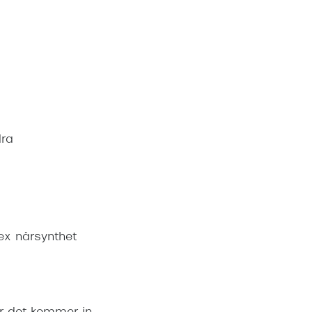
dra
ex närsynthet