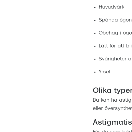
Huvudvärk
Spända ögon
Obehag i ög
Lätt för att b
Svårigheter a
Yrsel
Olika type
Du kan ha asti
eller översynthet
Astigmati