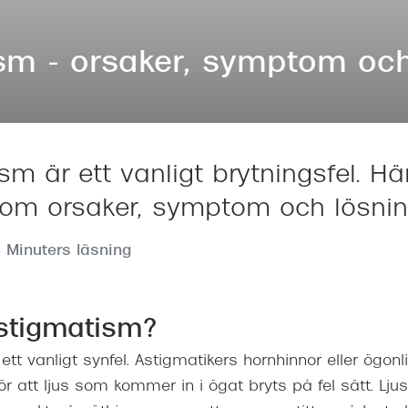
Nuance Audio™
Saint Laurent
asögon
sm - orsaker, symptom och
lasögon
nser
las
ktlinser
sm är ett vanligt brytningsfel. H
om orsaker, symptom och lösnin
4 Minuters läsning
stigmatism?
tt vanligt synfel. Astigmatikers hornhinnor eller ögonl
 att ljus som kommer in i ögat bryts på fel sätt. Ljus