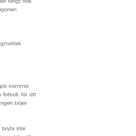
er långt håll.
ögonen.
tigmatisk
as på samma
fotboll, för att
ingen böjer
bryts inte