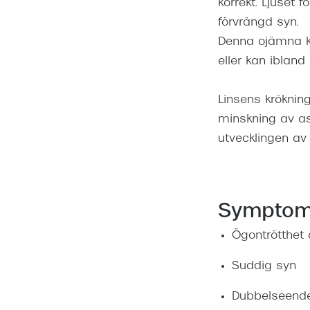
korrekt. Ljuset 
förvrängd syn.
Denna ojämna kur
eller kan ibland
Linsens krökning
minskning av as
utvecklingen av
Symptom
Ögontrötthet
Suddig syn
Dubbelseend