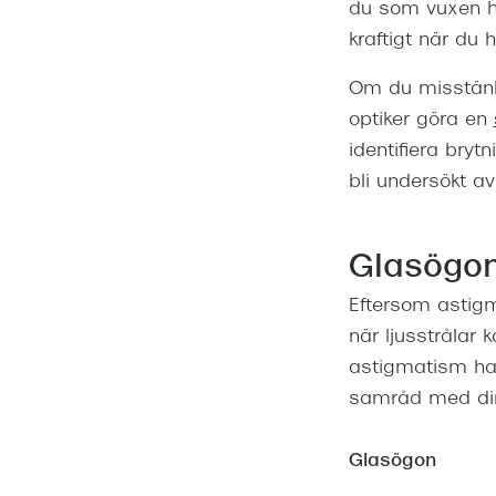
du som vuxen hå
kraftigt när du 
Om du misstänke
optiker göra en
identifiera bry
bli undersökt av
Glasögon
Eftersom astigm
när ljusstrålar 
astigmatism har 
samråd med din
Glasögon