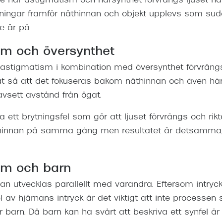
 har astigmatism och närsynthet förvrängs ljuset nä
iktningar framför näthinnan och objekt upplevs som su
de är på
sm och översynthet
astigmatism i kombination med översynthet förvrängs 
t så att det fokuseras bakom näthinnan och även här
sett avstånd från ögat.
 ett brytningsfel som gör att ljuset förvrängs och rik
innan på samma gång men resultatet är detsamma, 
sm och barn
an utvecklas parallellt med varandra. Eftersom intryc
l av hjärnans intryck är det viktigt att inte processen 
ör barn. Då barn kan ha svårt att beskriva ett synfel är 