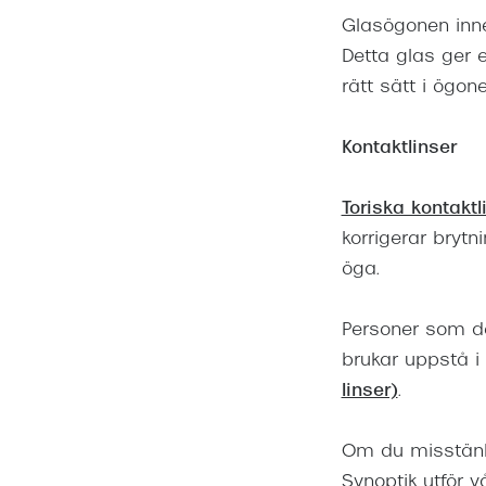
Glasögonen inne
Detta glas ger ex
rätt sätt i ögon
Kontaktlinser
Toriska kontaktl
korrigerar brytn
öga.
Personer som d
brukar uppstå i
linser)
.
Om du misstänk
Synoptik utför v