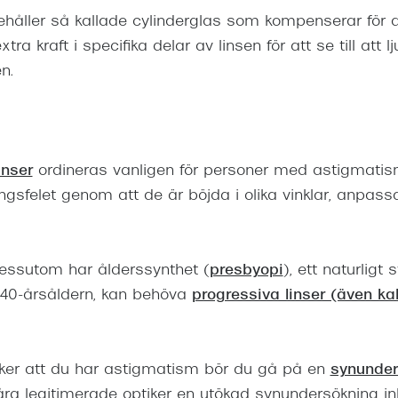
håller så kallade cylinderglas som kompenserar för 
tra kraft i specifika delar av linsen för att se till att l
en.
inser
ordineras vanligen för personer med astigmatism.
ingsfelet genom att de är böjda i olika vinklar, anpassa
essutom har ålderssynthet (
presbyopi
), ett naturligt
 40-årsåldern, kan behöva
progressiva linser (även kal
er att du har astigmatism bör du gå på en
synunder
åra legitimerade optiker en utökad synundersökning in