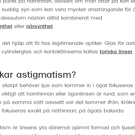
rp punkt på näthinnan, oavsett om man tittar på kort ell
n suddig syn som kan vara mycket ansträngande för 
 dessutom nästan alltid kombinerat med
nthet
eller
närsynthet
.
 det hjälp att få hos legitimerade optiker. Glas för as
s cylinderglas och kontaktlinserna kallas
toriska linser
.
kar astigmatism?
e skarpt behöver ljus som kommer in i ögat fokuser
 viktigt att hornhinnan eller ögonlinsen är rund, som en 
as på samma sätt oavsett var det kommer ifrån. Krökn
et fokuseras exakt på näthinnan, på ögats baksida.
ism är linsens yta däremot ojämnt formad och ljuset 