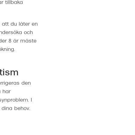
 tillbaka
att du låter en
undersöka och
der 8 år måste
kning.
atism
orrigeras den
u har
 synproblem. I
 dina behov.