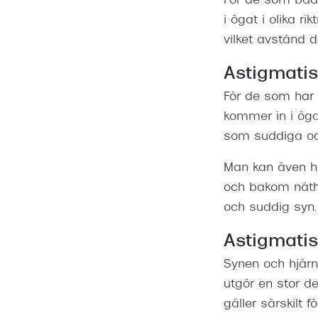
För de som både
i ögat i olika r
vilket avstånd 
Astigmati
För de som har 
kommer in i öga
som suddiga oav
Man kan även ha
och bakom näth
och suddig syn.
Astigmati
Synen och hjärn
utgör en stor de
gäller särskilt f