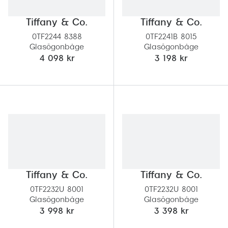
Abonnem
Abonnem
Tiffany & Co.
Tiffany & Co.
0TF2244 8388
0TF2241B 8015
Trygghe
Glasögonbåge
Glasögonbåge
4 098 kr
3 198 kr
Försäkri
Delbetal
Synoptik
Rengöra
Glastyp
Tiffany & Co.
Tiffany & Co.
Glastype
0TF2232U 8001
0TF2232U 8001
Stellest
Glasögonbåge
Glasögonbåge
3 998 kr
3 398 kr
Transiti