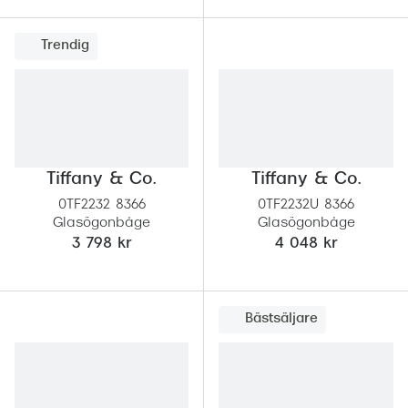
Progress
Trendig
Enkelsli
Se alla 
Ray-Ban
Oakley
Tiffany & Co.
Tiffany & Co.
Burberry
0TF2232 8366
0TF2232U 8366
Glasögonbåge
Glasögonbåge
Emporio
3 798 kr
4 048 kr
Dolce &
Prada
Bästsäljare
Versace
Nuance 