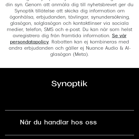
din syn. Genom att anmäla dig till nyhetsbrevet ger du
Synoptik tillåtelse att skicka dig information om
ögonhälsa, erbjudanden, tävlingar, synundersökning,
glasögon, solglasögon och kontaktlinser via sociala
medier, telefon, SMS och e-post. Du kan när som helst
avregistrera dig från framtida information.
Se vår
persondatapolicy
. Rabatten kan ej kombineras med
andra erbjudanden och gäller ej Nuance Audio & AI-
glasögon (Meta).
När du handlar hos oss