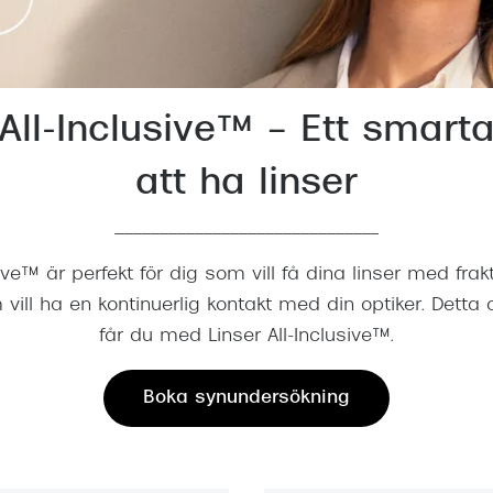
Nuance Audio™
Saint Laurent
asögon
lasögon
nser
 All-Inclusive™ – Ett smarta
las
ktlinser
att ha linser
______________________________
sive™ är perfekt för dig som vill få dina linser med fra
 vill ha en kontinuerlig kontakt med din optiker. Dett
får du med Linser All-Inclusive™.
Boka synundersökning