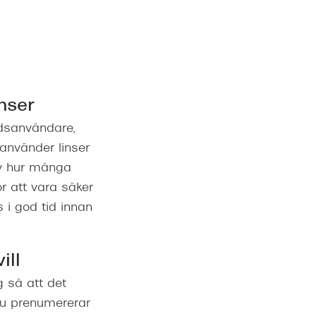
nser
idsanvändare,
använder linser
lv hur många
ör att vara säker
 i god tid innan
ill
 så att det
 du prenumererar