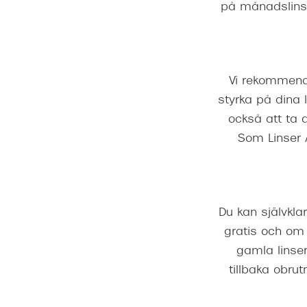
på månadslinse
Vi rekommend
styrka på dina l
också att ta 
Som Linser A
Du kan självklar
gratis och om 
gamla linser
tillbaka obru