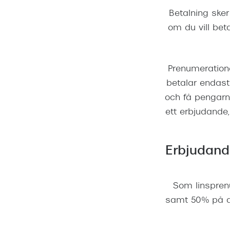
Betalning sker
om du vill bet
Prenumeratione
betalar endast
och få pengarn
ett erbjudande
Erbjudand
Som linspren
samt 50% på al