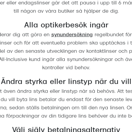
r eller endagslinser går det att pausa i upp till 6 må
till någon av våra butiker så hjälper de dig.
Alla optikerbesök ingår
erar dig att göra en
synundersökning
regelbundet för 
inser och för att eventuella problem ska upptäckas i ti
del av den senaste utvecklingen av kontaktlinser och p
ll-Inclusive kund ingår alla synundersökningar och äv
kontroller vid behov.
Ändra styrka eller linstyp när du vill
t även ändra styrka eller linstyp när så behövs. Att te
du vill byta lins betalar du endast för den senaste l
na, sedan ställs betalningen om till den nya linsen.
tna förpackningar av din tidigare lins behöver du inte b
Välj själv betalningsalternativ