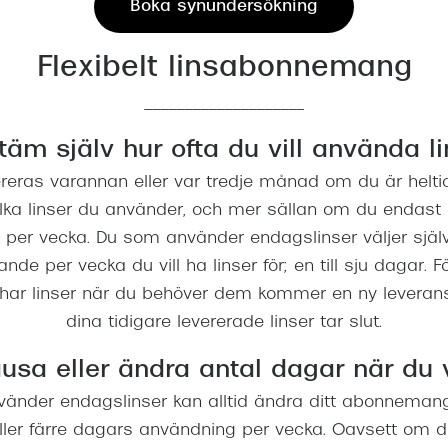
Boka synundersökning
Flexibelt linsabonnemang
____________________
täm själv hur ofta du vill använda li
ereras varannan eller var tredje månad om du är helt
lka linser du använder, och mer sällan om du endast 
per vecka. Du som använder endagslinser väljer sjä
e per vecka du vill ha linser för; en till sju dagar. F
d har linser när du behöver dem kommer en ny leverans
dina tidigare levererade linser tar slut.
usa eller ändra antal dagar när du v
änder endagslinser kan alltid ändra ditt abonnemang
 eller färre dagars användning per vecka. Oavsett om