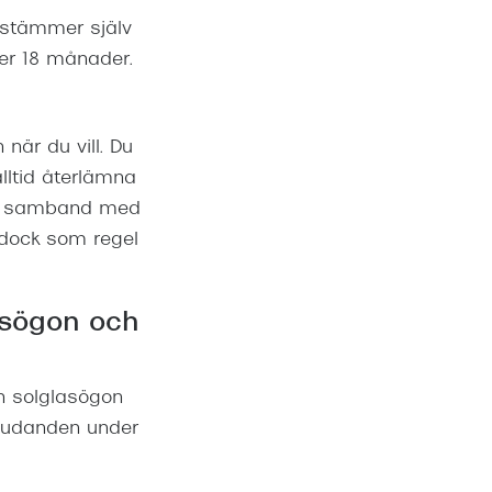
bestämmer själv
ler 18 månader.
när du vill. Du
lltid återlämna
n i samband med
 dock som regel
asögon och
h solglasögon
bjudanden under