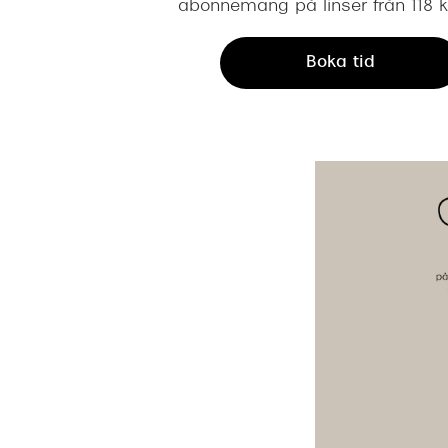
abonnemang på linser från 118 
Boka tid