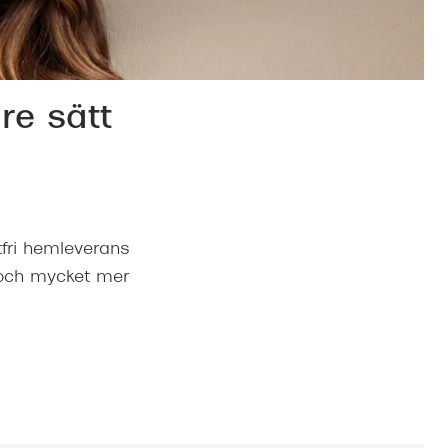
Suncover och clip-on
Precision1
Polariserade solglasögon
re sätt
ktfri hemleverans
a och mycket mer