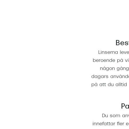
Bes
Linserna lev
beroende på vi
någon gång 
dagars användand
på att du allti
Pa
Du som anv
innefattar fler