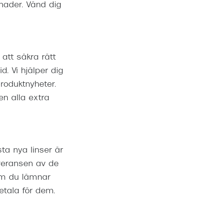
nader. Vänd dig
att säkra rätt
d. Vi hjälper dig
roduktnyheter.
en alla extra
sta nya linser är
everansen av de
 Om du lämnar
etala för dem.