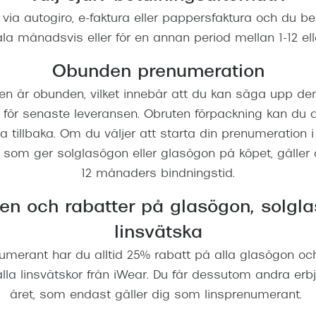
 via autogiro, e-faktura eller pappersfaktura och du 
ala månadsvis eller för en annan period mellan 1-12 el
Obunden prenumeration
n är obunden, vilket innebär att du kan säga upp den 
 för senaste leveransen. Obruten förpackning kan du a
a tillbaka. Om du väljer att starta din prenumeratio
, som ger solglasögon eller glasögon på köpet, gäller
12 månaders bindningstid.
en och rabatter på glasögon, solgl
linsvätska
umerant har du alltid 25% rabatt på alla glasögon oc
la linsvätskor från iWear. Du får dessutom andra er
året, som endast gäller dig som linsprenumerant.