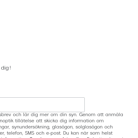
Suncover och clip-on
Precision1
Polariserade solglasögon
 dig!
Registrera
etsbrev och lär dig mer om din syn. Genom att anmäla
noptik tillåtelse att skicka dig information om
ngar, synundersökning, glasögon, solglasögon och
er, telefon, SMS och e-post. Du kan när som helst