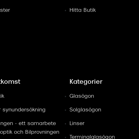
ster
Hitta Butik
tkomst
Kategorier
ik
Glasögon
ör synundersökning
Solglasögon
ingen - ett samarbete
Linser
optik och Bilprovningen
Terminalglasögon