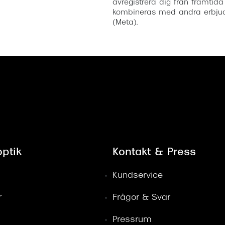
avregistrera dig från framtida
kombineras med andra erbjud
(Meta).
ptik
Kontakt & Press
Kundservice
r
Frågor & Svar
Pressrum