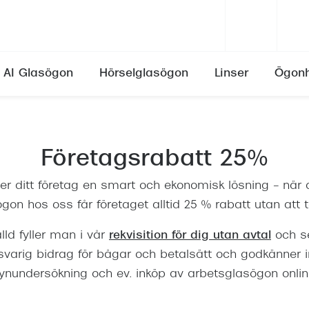
AI Glasögon
Hörselglasögon
Linser
Ögonh
Se alla varumärken
Se alla varumärken
Synfel
ser
Erbjudande till din verksamhet
Ray-Ban
Ray-Ban
Skötselråd
Närsynthet (myopi)
Företagsrabatt 25%
ser
aukom)
Dina anställdas rätt
Oakley
Miu Miu
Allt om linsvätskor
Översynthet (hyperopi)
er ditt företag en smart och ekonomisk lösning – när
ghetsgaranti
ser
rakt)
Kontakta oss
Burberry
Prada
Ålderssynthet (presbyopi)
gon hos oss får företaget alltid 25 % rabatt utan att t
ögon
a linser
Emporio Armani
Gucci
Skelning
Linser som skaver
ld fyller man i vår
rekvisition för dig utan avtal
och se
Dolce & Gabbana
Emporio Armani
Astigmatism
svarig bidrag för bågar och betalsätt och godkänner 
Linser och ögoninflammation
Prada
Burberry
Ansträngda ögon (astenopi)
ynundersökning och ev. inköp av arbetsglasögon onlin
priser
on
Pollenallergi
Versace
Oakley
Det händer med synen efter 4
sögon
are