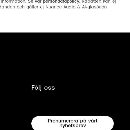
 information.
Se vår persondatapolicy
. Rabatten kan ej
anden och gäller ej Nuance Audio & AI-glasögon
Följ oss
Prenumerera på vårt
nyhetsbrev