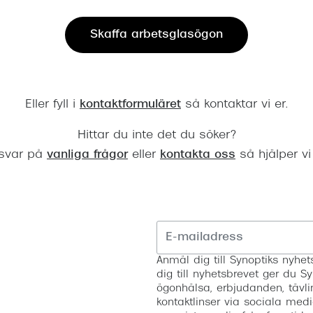
Nuance Audio™
Saint Laurent
asögon
Skaffa arbetsglasögon
lasögon
nser
las
ktlinser
Eller fyll i
kontaktformuläret
så kontaktar vi er.
Hittar du inte det du söker?
 svar på
vanliga frågor
eller
kontakta oss
så hjälper vi
Anmäl dig till Synoptiks nyh
dig till nyhetsbrevet ger du Sy
ögonhälsa, erbjudanden, tävli
kontaktlinser via sociala medi