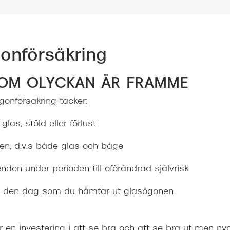
Nuance Audio™
Saint Laurent
asögon
lasögon
nser
onförsäkring
las
ktlinser
OM OLYCKAN ÄR FRAMME
gonförsäkring täcker:
 glas, stöld eller förlust
en, d.v.s både glas och båge
nden under perioden till oförändrad självrisk
rån den dag som du hämtar ut glasögonen
 en investering i att se bra och att se bra ut men ny