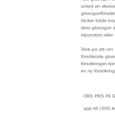
också en ekono
glasögonförsäkri
täcker både båge
dina glasögon s
reparation eller
Tänk på att om 
försäkrade glas
försäkringen ka
en ny försäkring
ORD. PRIS PÅ
upp till 1.000 k