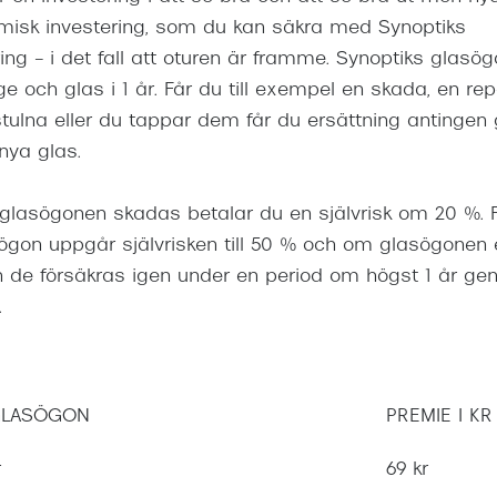
misk investering, som du kan säkra med Synoptiks
ng – i det fall att oturen är framme. Synoptiks glasög
 och glas i 1 år. Får du till exempel en skada, en repa 
tulna eller du tappar dem får du ersättning antinge
 nya glas.
glasögonen skadas betalar du en självrisk om 20 %. F
ögon uppgår självrisken till 50 % och om glasögonen
n de försäkras igen under en period om högst 1 år ge
.
 GLASÖGON
PREMIE I KR
r
69 kr