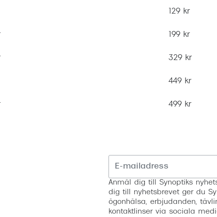
129 kr
r
199 kr
r
329 kr
449 kr
r
499 kr
Anmäl dig till Synoptiks nyh
dig till nyhetsbrevet ger du Sy
ögonhälsa, erbjudanden, tävli
kontaktlinser via sociala medi