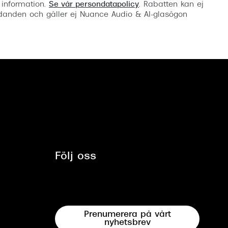
 information.
Se vår persondatapolicy
. Rabatten kan ej
anden och gäller ej Nuance Audio & AI-glasögon
Följ oss
Prenumerera på vårt
nyhetsbrev