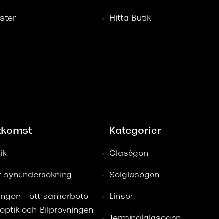
ster
Hitta Butik
tkomst
Kategorier
ik
Glasögon
ör synundersökning
Solglasögon
ingen - ett samarbete
Linser
optik och Bilprovningen
Terminalglasögon