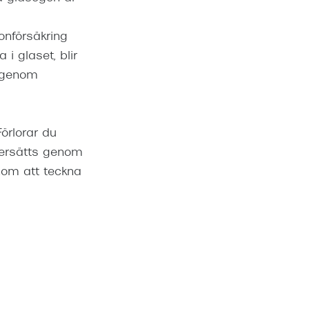
onförsäkring
i glaset, blir
n genom
örlorar du
 ersätts genom
nom att teckna