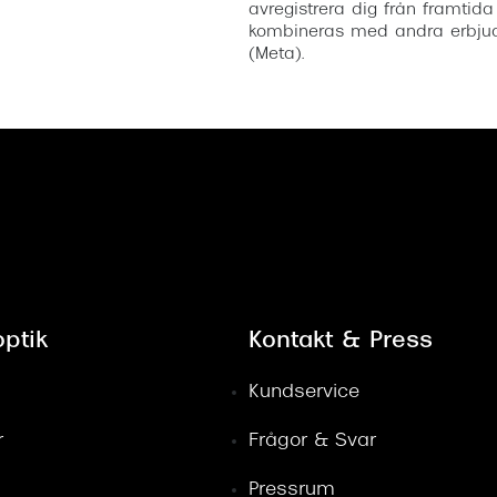
avregistrera dig från framtida
kombineras med andra erbjud
(Meta).
ptik
Kontakt & Press
Kundservice
r
Frågor & Svar
Pressrum