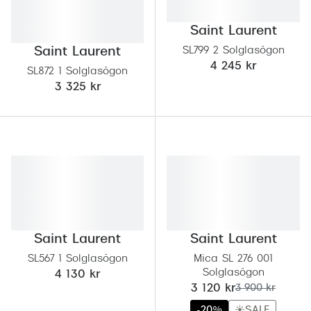
Progress
Saint Laurent
Enkelsli
Saint Laurent
SL799 2 Solglasögon
4 245 kr
SL872 1 Solglasögon
Se alla 
3 325 kr
Ray-Ban
Oakley
Burberry
Emporio
Dolce &
Prada
Saint Laurent
Saint Laurent
SL567 1 Solglasögon
Mica SL 276 001
Versace
Solglasögon
4 130 kr
nu:
tidigare pris:
3 120 kr
3 900 kr
Nuance 
-20%
☀️SALE