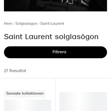
Abonnem
Abonnem
Trygghe
Hem
Solglasögon
Saint-Laurent
Försäkri
Saint Laurent solglasögon
Delbetal
Filtrera
Synoptik
Rengöra
27 Resultat
Glastyp
Glastype
Senaste kollektionen
Stellest
Transiti