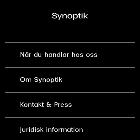
När du handlar hos oss
Fri frakt och fri retur i butik
Om Synoptik
Online retur
Karriär
Kontakt & Press
Betala säkert med Klarna, Swish,
Vårt ansvar
Apple Pay och kort
Kundservice
För företag
Juridisk information
30 dagars öppet köp online
Frågor & Svar
Lediga tjänster