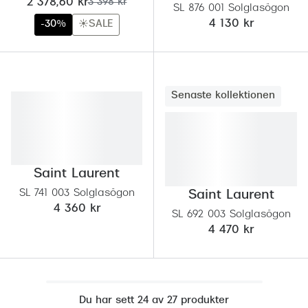
nu:
tidigare pris:
2 378,60 kr
3 398 kr
SL 876 001 Solglasögon
4 130 kr
-30%
☀️SALE
Senaste kollektionen
Saint Laurent
SL 741 003 Solglasögon
Saint Laurent
4 360 kr
SL 692 003 Solglasögon
4 470 kr
Du har sett 24 av 27 produkter