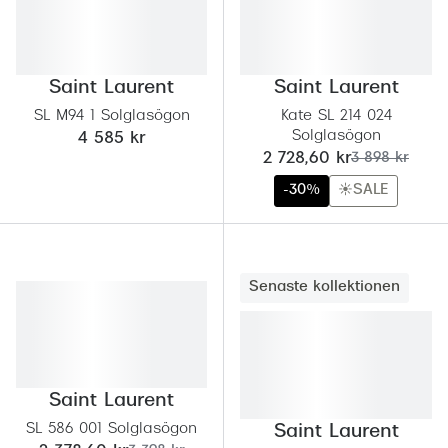
Saint Laurent
Saint Laurent
SL M94 1 Solglasögon
Kate SL 214 024
Solglasögon
4 585 kr
nu:
tidigare pris:
2 728,60 kr
3 898 kr
-30%
☀️SALE
Senaste kollektionen
Saint Laurent
SL 586 001 Solglasögon
Saint Laurent