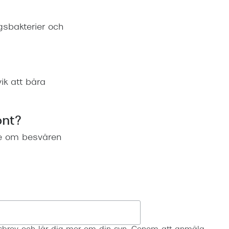
ngsbakterier och
ik att bära
ont?
are om besvären
Registrera