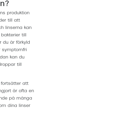
on?
Suncover och clip-on
Precision1
ens produktion
Polariserade solglasögon
r till att
h linserna kan
kterier till
 du är förkyld
r symptomfri
idan kan du
oppar till
fortsätter att
ngjort är ofta en
riande på många
om dina linser