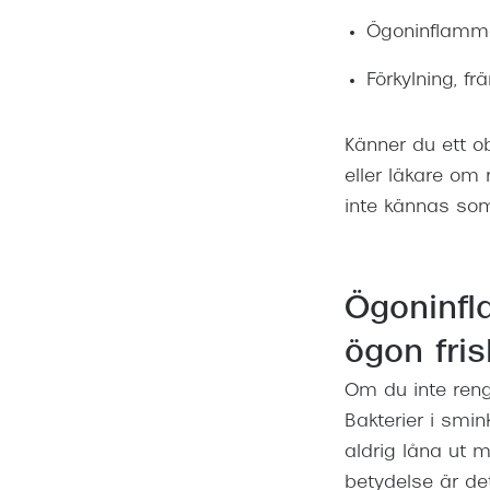
Ögoninflammat
Förkylning, f
Känner du ett ob
eller läkare om 
inte kännas som a
Ögoninfl
ögon fris
Om du inte rengö
Bakterier i smi
aldrig låna ut m
betydelse är de