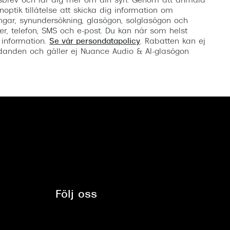
etsbrev och lär dig mer om din syn. Genom att anmäla
noptik tillåtelse att skicka dig information om
ngar, synundersökning, glasögon, solglasögon och
er, telefon, SMS och e-post. Du kan när som helst
 information.
Se vår persondatapolicy
. Rabatten kan ej
anden och gäller ej Nuance Audio & AI-glasögon
Följ oss