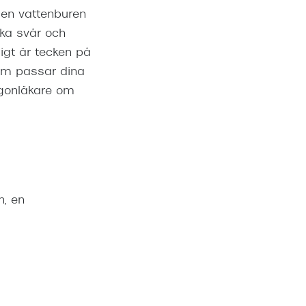
 en vattenburen
aka svår och
igt är tecken på
som passar dina
 ögonläkare om
, en