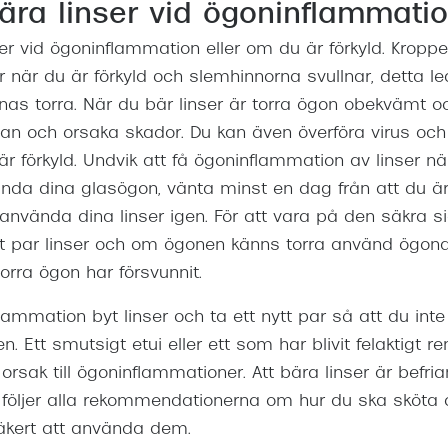
ära linser vid ögoninflammati
Nuance Audio™
Saint Laurent
asögon
ser vid ögoninflammation eller om du är förkyld. Kropp
lasögon
nser
 när du är förkyld och slemhinnorna svullnar, detta lede
as torra. När du bär linser är torra ögon obekvämt oc
las
ktlinser
n och orsaka skador. Du kan även överföra virus och ba
r förkyld. Undvik att få ögoninflammation av linser när
da dina glasögon, vänta minst en dag från att du ä
 använda dina linser igen. För att vara på den säkra s
t par linser och om ögonen känns torra använd ögondr
rra ögon har försvunnit.
lammation byt linser och ta ett nytt par så att du inte 
. Ett smutsigt etui eller ett som har blivit felaktigt re
rsak till ögoninflammationer. Att bära linser är bef
följer alla rekommendationerna om hur du ska sköta 
säkert att använda dem.