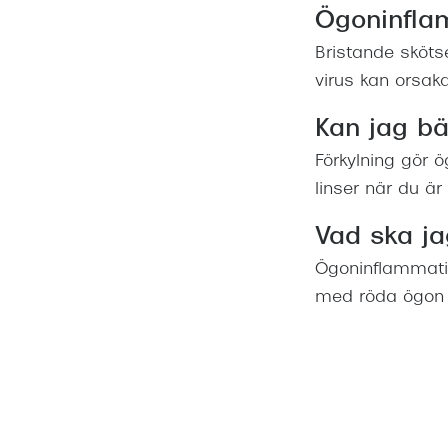
Ögoninflam
Bristande skötse
virus kan orsak
Kan jag bär
Förkylning gör 
linser när du är 
Vad ska ja
Ögoninflammatio
med röda ögon in