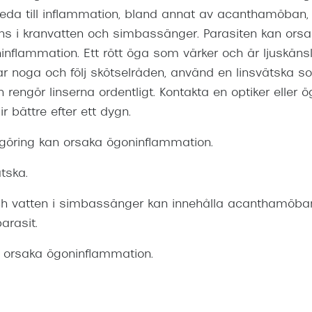
leda till inflammation, bland annat av acanthamöban,
nns i kranvatten och simbassänger. Parasiten kan ors
flammation. Ett rött öga som värker och är ljuskänsl
ar noga och följ skötselråden, använd en linsvätska 
h rengör linserna ordentligt. Kontakta en optiker eller
r bättre efter ett dygn.
göring kan orsaka ögoninflammation.
tska.
ch vatten i simbassänger kan innehålla acanthamöban
arasit.
n orsaka ögoninflammation.