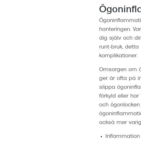
Ögoninfl
Ögoninflammation
hanteringen. Va
dig själv och di
runt-bruk, detta
komplikationer.
Omsorgen om ögo
ger är ofta på i
slippa ögoninfl
förkyld eller ha
och ögonlocken
ögoninflammatio
också mer varig
Inflammation 