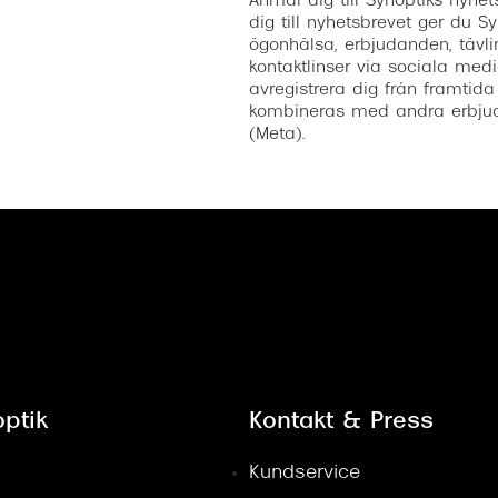
Anmäl dig till Synoptiks nyh
dig till nyhetsbrevet ger du Sy
ögonhälsa, erbjudanden, tävli
kontaktlinser via sociala medi
avregistrera dig från framtida
kombineras med andra erbjud
(Meta).
ptik
Kontakt & Press
Kundservice