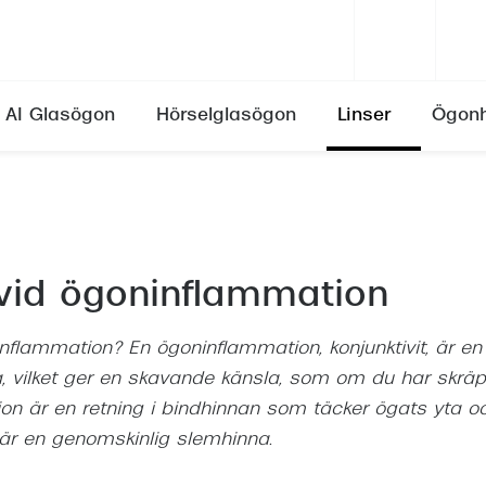
AI Glasögon
Hörselglasögon
Linser
Ögonh
Se alla varumärken
Se alla varumärken
Synfel
ser
Erbjudande till din verksamhet
Ray-Ban
Ray-Ban
Skötselråd
Närsynthet (myopi)
ser
aukom)
Dina anställdas rätt
Oakley
Miu Miu
Allt om linsvätskor
Översynthet (hyperopi)
 vid ögoninflammation
ghetsgaranti
ser
rakt)
Kontakta oss
Burberry
Prada
Ålderssynthet (presbyopi)
ögon
a linser
Emporio Armani
Gucci
Skelning
nflammation? En ögoninflammation, konjunktivit, är en
Linser som skaver
, vilket ger en skavande känsla, som om du har skräp 
Dolce & Gabbana
Emporio Armani
Astigmatism
Linser och ögoninflammation
n är en retning i bindhinnan som täcker ögats yta o
Prada
Burberry
Ansträngda ögon (astenopi)
 är en genomskinlig slemhinna.
priser
on
Pollenallergi
Versace
Oakley
Det händer med synen efter 4
sögon
are