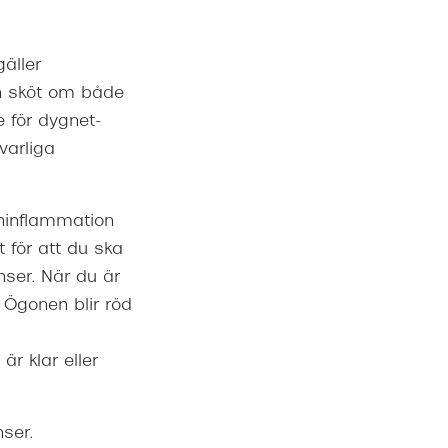
äller
ch sköt om både
e för dygnet-
varliga
ninflammation
 för att du ska
nser. När du är
. Ögonen blir röd
r klar eller
ser.