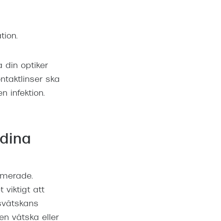
tion.
 din optiker
ntaktlinser ska
n infektion.
 dina
ammerade.
viktigt att
nsvätskans
n vätska eller