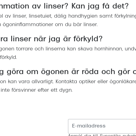
mation av linser? Kan jag få det?
l av linser, linsetuiet, dålig handhygien samt förkylni
a ögoninflammationer om du bär linser.
a linser när jag är förkyld?
ögonen torrare och linserna kan skava hornhinnan, undv
förkyld.
g göra om ögonen är röda och gör 
n kan vara allvarligt. Kontakta optiker eller ögonläk
te försvinner efter ett dygn.