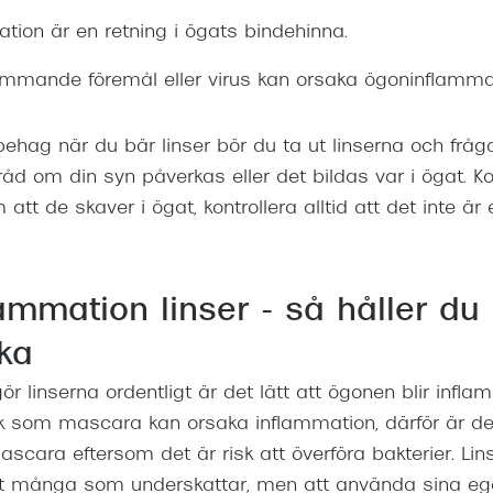
ion är en retning i ögats bindehinna.
rämmande föremål eller virus kan orsaka ögoninflamma
ehag när du bär linser bör du ta ut linserna och fråga
råd om din syn påverkas eller det bildas var i ögat. Ko
tt de skaver i ögat, kontrollera alltid att det inte är e
ammation linser - så håller du
ka
r linserna ordentligt är det lätt att ögonen blir infl
nk som mascara kan orsaka inflammation, därför är det 
ascara eftersom det är risk att överföra bakterier. Li
t många som underskattar, men att använda sina ege