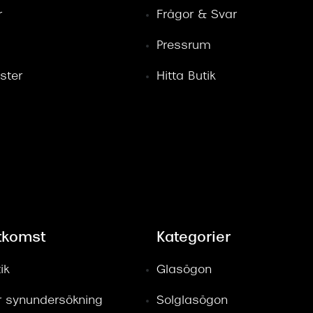
r
Frågor & Svar
Pressrum
ster
Hitta Butik
tkomst
Kategorier
ik
Glasögon
ör synundersökning
Solglasögon