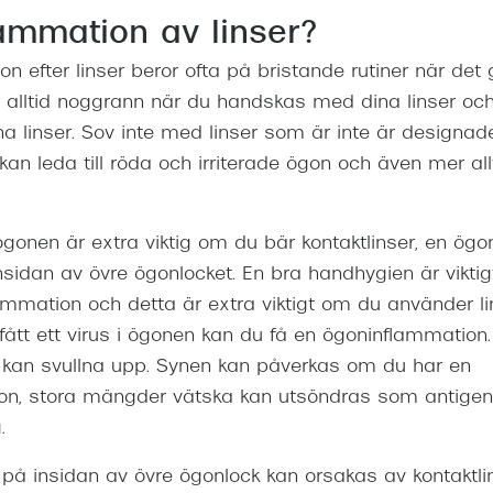
ammation av linser?
 efter linser beror ofta på bristande rutiner när det g
r alltid noggrann när du handskas med dina linser o
na linser. Sov inte med linser som är inte är designad
 kan leda till röda och irriterade ögon och även mer all
nen är extra viktig om du bär kontaktlinser, en ögo
nsidan av övre ögonlocket. En bra handhygien är viktigt
ammation och detta är extra viktigt om du använder li
r fått ett virus i ögonen kan du få en ögoninflammation
 kan svullna upp. Synen kan påverkas om du har en
n, stora mängder vätska kan utsöndras som antigen ä
.
på insidan av övre ögonlock kan orsakas av kontaktlin