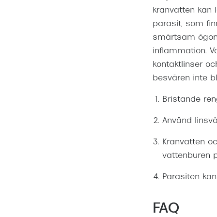
kranvatten kan 
parasit, som fi
smärtsam ögonin
inflammation. V
kontaktlinser oc
besvären inte bli
Bristande ren
Använd linsvä
Kranvatten o
vattenburen p
Parasiten ka
FAQ