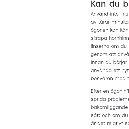
Kan du b
Mitt Synoptik
Boka synundersökning
Hitta butik-boka tid
Transitions®
Cat eye solgl
Prova linser
terminal-/skyddsglasögon
Använd inte lin
Abonnemang
Progressiva g
Dygnet-runt-li
av tårar minskar
30% på utvalda linser
Abonnemang glasögon
ögonen kan känn
Enkelslipade g
Myter om konta
Abonnemang glasögon barn
skrapa hornhinna
linserna om du ä
genom att använ
innan du börjar
använda ett nyt
besvären med to
Efter en ögoninf
sprida problemen
bakomliggande o
sätt och om du 
är det relativt 