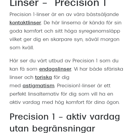
Linser – Precision 1
Progress
Precision 1-linser är en av våra bästsäljande
Enkelsli
kontaktlinser
. De här linserna är kända för sin
Se alla 
goda komfort och sitt höga syregenomsläpp
vilket ger dig en skarpare syn, såväl morgon
Ray-Ban
som kväll.
Oakley
Här ser du vårt utbud av Precision 1 som du
Burberry
kan få som
endagslinser
. Vi har både sfäriska
Emporio
linser och
toriska
för dig
med
astigmatism
. Precision1-linser är ett
Dolce &
perfekt linsalternativ för dig som vill ha en
Prada
aktiv vardag med hög komfort för dina ögon.
Versace
Precision 1 – aktiv vardag
Nuance 
utan begränsningar