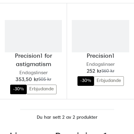
Abonnem
Abonnem
Trygghe
Försäkri
Delbetal
Precision1 for
Precision1
Synoptik
astigmatism
Endagslinser
nu:
tidigare pris:
252 kr
360 kr
Endagslinser
Rengöra
nu:
tidigare pris:
353,50 kr
505 kr
-30%
Erbjudande
-30%
Erbjudande
Glastyp
Glastype
Stellest
Du har sett 2 av 2 produkter
Transiti