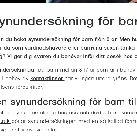
Nuance Audio™
Saint Laurent
asögon
ynundersökning för ba
lasögon
nser
las
ktlinser
n du boka synundersökning för barn från 8 år. Men hur 
 du som vårdnadshavare eller barn/ung vuxen tänka p
? Vi ger dig svaren du behöver inför ditt besök hos o
ndersökningar
på barn mellan 8-17 år som är i behov
r i behov av
kontaktlinser
har vi ingen undre gräns. Det
sens föreskrifter.
n synundersökning för barn til
kat en synundersökning hos oss och du/ditt barn kommer
butik
börjar synundersökningen med en så kallad förmä
ig består av två delar: