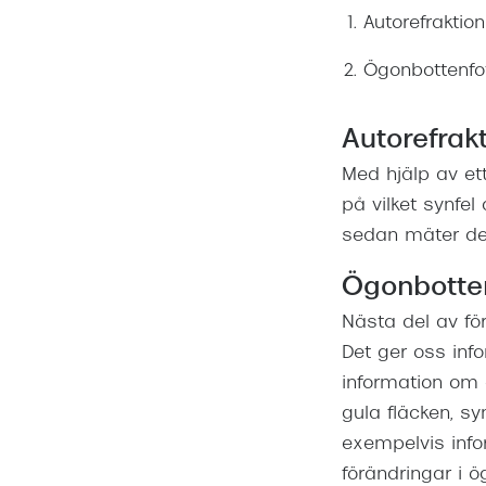
Autorefraktion
Ögonbottenfo
Autorefrak
Med hjälp av ett
på vilket synfel 
sedan mäter den 
Ögonbotten
Nästa del av för
Det ger oss inf
information om 
gula fläcken, s
exempelvis inf
förändringar i 