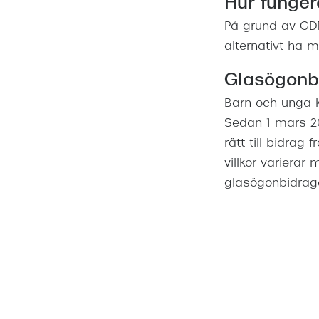
Hur funger
På grund av GDP
alternativt ha 
Glasögonb
Barn och unga k
Sedan 1 mars 20
rätt till bidrag 
villkor varierar
glasögonbidrage