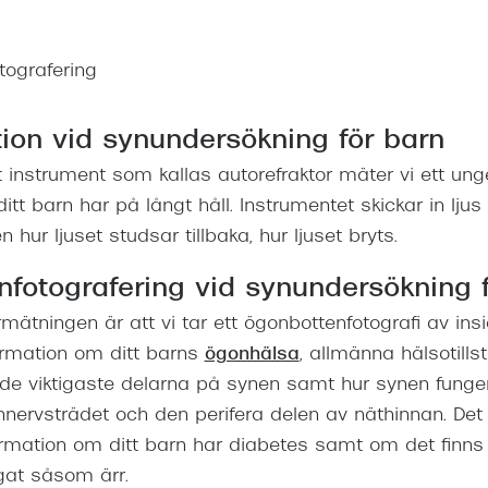
tografering
tion vid synundersökning för barn
 instrument som kallas autorefraktor mäter vi ett unge
ditt barn har på långt håll. Instrumentet skickar in ljus
hur ljuset studsar tillbaka, hur ljuset bryts.
fotografering vid synundersökning 
mätningen är att vi tar ett ögonbottenfotografi av ins
ormation om ditt barns
ögonhälsa
, allmänna hälsotill
de viktigaste delarna på synen samt hur synen fungerar
ynnervsträdet och den perifera delen av näthinnan. Det
ormation om ditt barn har diabetes samt om det finn
ögat såsom ärr.