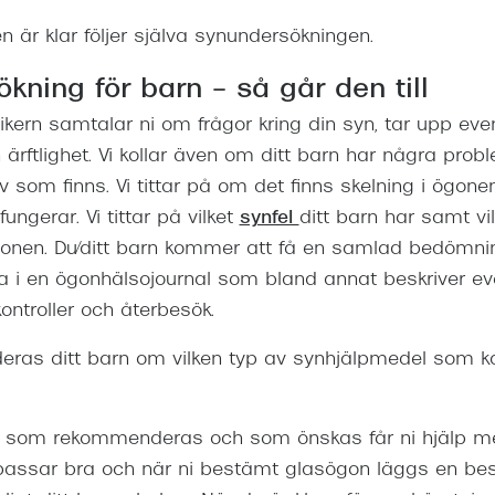
 är klar följer själva synundersökningen.
kning för barn – så går den till
ikern samtalar ni om frågor kring din syn, tar upp eve
ärftlighet. Vi kollar även om ditt barn har några pr
v som finns. Vi tittar på om det finns skelning i ögon
ngerar. Vi tittar på vilket
synfel
ditt barn har samt vi
onen. Du/ditt barn kommer att få en samlad bedömning
 i en ögonhälsojournal som bland annat beskriver ev
ontroller och återbesök.
ras ditt barn om vilken typ av synhjälpmedel som k
n som rekommenderas och som önskas får ni hjälp me
ssar bra och när ni bestämt glasögon läggs en best