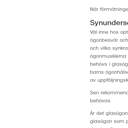
När förmätningen
Synundersö
Väl inne hos opt
ögonbesvär och 
och vilka synkra
ögonmusklerna fu
behövs i glasög
barns ögonhälsa
av uppföljningsk
Sen rekommende
behövas.
Är det glasögo
glasögon som pa