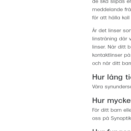
de ska slipas en
meddelande från 
för att hålla ko
Är det linser s
linsträning där 
linser. När ditt
kontaktlinser på
och när ditt bar
Hur lång t
Våra synundersö
Hur mycket
För ditt barn el
oss på Synoptik