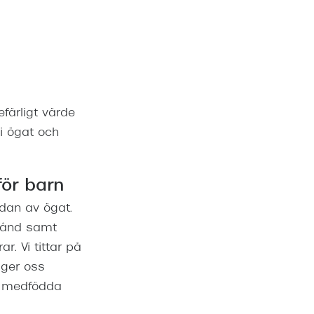
färligt värde
 i ögat och
för barn
idan av ögat.
stånd samt
. Vi tittar på
 ger oss
s medfödda