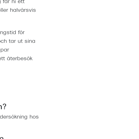
får ni ett
ler halvårsvis
ngstid för
och tar ut sina
 par
ett återbesök
n?
undersökning hos