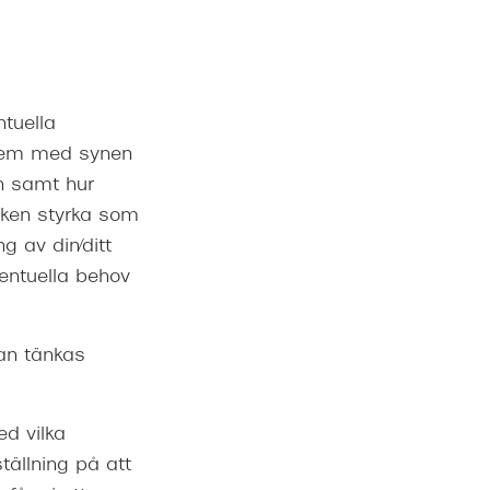
ntuella
oblem med synen
en samt hur
lken styrka som
 av din/ditt
entuella behov
an tänkas
d vilka
ällning på att