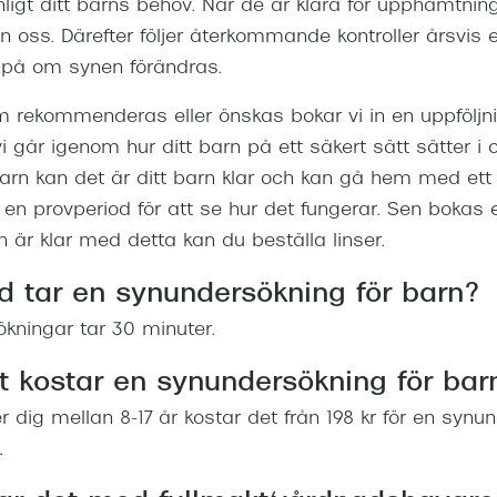
ligt ditt barns behov. När de är klara för upphämtning 
oss. Därefter följer återkommande kontroller årsvis el
ll på om synen förändras.
om rekommenderas eller önskas bokar vi in en uppföljni
vi går igenom hur ditt barn på ett säkert sätt sätter i 
 barn kan det är ditt barn klar och kan gå hem med ett
 en provperiod för att se hur det fungerar. Sen bokas 
n är klar med detta kan du beställa linser.
id tar en synundersökning för barn?
kningar tar 30 minuter.
 kostar en synundersökning för bar
ler dig mellan 8-17 år kostar det från 198 kr för en syn
.