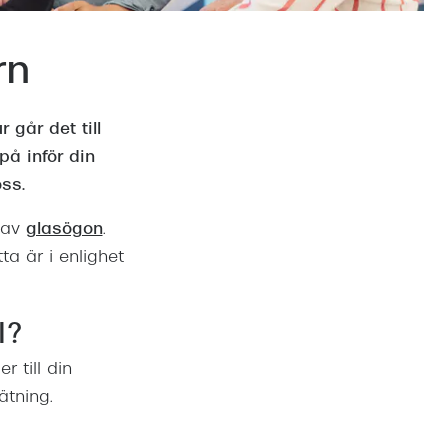
Suncover och clip-on
Precision1
Polariserade solglasögon
rn
går det till
å inför din
ss.
 av
glasögon
.
ta är i enlighet
l?
 till din
tning.