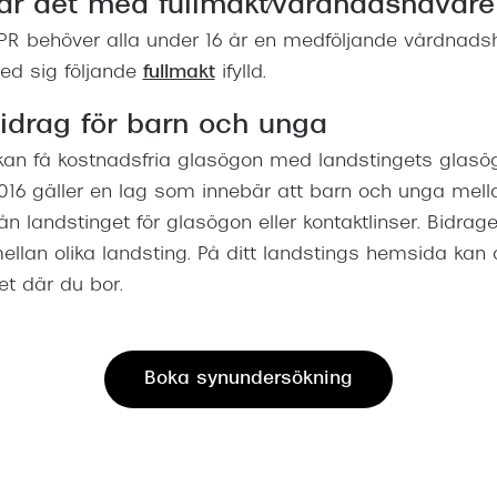
ar det med fullmakt/vårdnadshavare
R behöver alla under 16 år en medföljande vårdnads
med sig följande
fullmakt
ifylld.
idrag för barn och unga
an få kostnadsfria glasögon med landstingets glasö
16 gäller en lag som innebär att barn och unga mella
från landstinget för glasögon eller kontaktlinser. Bidrag
 mellan olika landsting. På ditt landstings hemsida ka
t där du bor.
Boka synundersökning