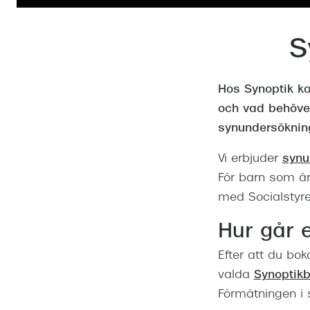
Mitt Synoptik
Boka synundersökning
Hitta butik-boka tid
Transitions®
Cat eye solgl
Prova linser
terminal-/skyddsglasögon
Abonnemang
S
Progressiva g
Dygnet-runt-li
30% på utvalda linser
Abonnemang glasögon
Enkelslipade g
Myter om konta
Hos Synoptik ka
Abonnemang glasögon barn
och vad behöver
synundersökning
Vi erbjuder
synu
För barn som ä
med Socialstyrel
Hur går e
Efter att du bo
valda
Synoptik
Förmätningen i s