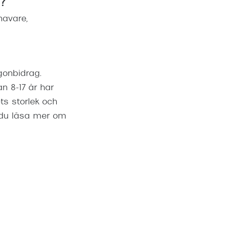
?
havare,
gonbidrag.
n 8-17 år har
ets storlek och
n du läsa mer om