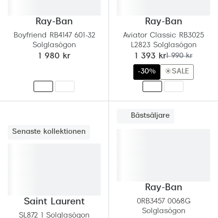
Abonnem
Abonnem
Ray-Ban
Ray-Ban
Boyfriend RB4147 601-32
Aviator Classic RB3025
Trygghe
Solglasögon
L2823 Solglasögon
nu:
tidigare pris:
1 980 kr
1 393 kr
1 990 kr
Försäkri
-30%
☀️SALE
Delbetal
Synoptik
Bästsäljare
Rengöra
Senaste kollektionen
Glastyp
Glastype
Ray-Ban
Stellest
Saint Laurent
0RB3457 006/8G
Transiti
Solglasögon
SL872 1 Solglasögon