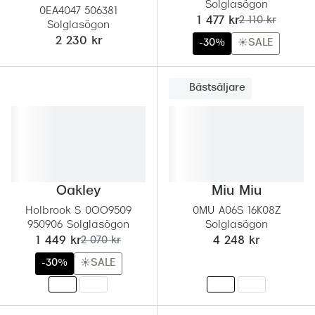
Solglasögon
0EA4047 506381
nu:
tidigare pris:
1 477 kr
2 110 kr
Solglasögon
2 230 kr
-30%
☀️SALE
Bästsäljare
Oakley
Miu Miu
Holbrook S 0OO9509
0MU A06S 16K08Z
950906 Solglasögon
Solglasögon
nu:
tidigare pris:
1 449 kr
2 070 kr
4 248 kr
-30%
☀️SALE