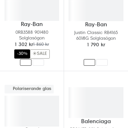
Ray-Ban
Ray-Ban
0RB3588 901480
Justin Classic RB4165
Solglasögon
601/8G Solglasögon
nu:
tidigare pris:
1 302 kr
1 860 kr
1 790 kr
-30%
☀️SALE
Polariserande glas
Balenciaga