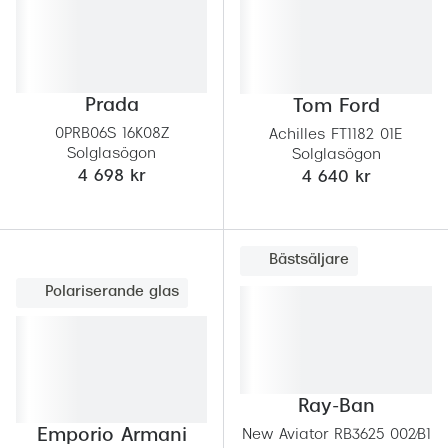
Prada
Tom Ford
0PRB06S 16K08Z
Achilles FT1182 01E
Solglasögon
Solglasögon
4 698 kr
4 640 kr
Bästsäljare
Polariserande glas
Ray-Ban
Emporio Armani
New Aviator RB3625 002/B1