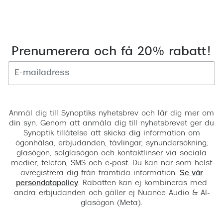
Använd
Boka tid
nedåtpil
för
att
Prenumerera och få 20% rabatt!
dela
din
nuvarande
plats.
Registrera
Anmäl dig till Synoptiks nyhetsbrev och lär dig mer om
din syn. Genom att anmäla dig till nyhetsbrevet ger du
Synoptik tillåtelse att skicka dig information om
ögonhälsa, erbjudanden, tävlingar, synundersökning,
glasögon, solglasögon och kontaktlinser via sociala
medier, telefon, SMS och e-post. Du kan när som helst
avregistrera dig från framtida information.
Se vår
persondatapolicy
. Rabatten kan ej kombineras med
andra erbjudanden och gäller ej Nuance Audio & AI-
glasögon (Meta).