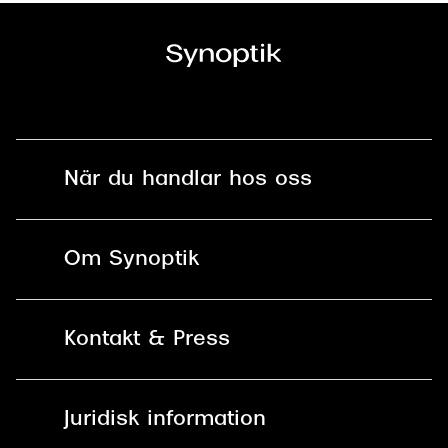
När du handlar hos oss
Fri frakt och fri retur i butik
Om Synoptik
Online retur
Karriär
Kontakt & Press
Betala säkert med Klarna, Swish,
Vårt ansvar
Apple Pay och kort
Kundservice
För företag
Juridisk information
30 dagars öppet köp online
Frågor & Svar
Lediga tjänster