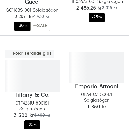
Gucci
BB0367S 001 Solglasögon
nu:
tidigare pris:
2 486,25 kr
3 315 kr
GG1188S 001 Solglasögon
nu:
tidigare pris:
3 451 kr
4 930 kr
-25%
-30%
☀️SALE
Polariserande glas
Emporio Armani
Tiffany & Co.
0EA4033 500171
Solglasögon
0TF4231U 800181
1 850 kr
Solglasögon
nu:
tidigare pris:
3 300 kr
4 400 kr
-25%