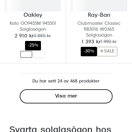
Oakley
Ray-Ban
Kato OO9455M 945501
Clubmaster Classic
Solglasögon
RB3016 W0365
Solglasögon
nu:
tidigare pris:
2 910 kr
3 880 kr
nu:
tidigare pris:
1 393 kr
1 990 kr
-25%
-30%
☀️SALE
Du har sett 24 av 468 produkter
Visa mer
Svarta solglasögon hos