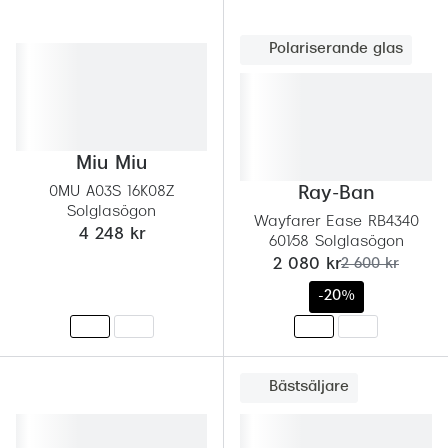
Polariserande glas
Miu Miu
0MU A03S 16K08Z
Ray-Ban
Solglasögon
Wayfarer Ease RB4340
4 248 kr
601/58 Solglasögon
nu:
tidigare pris:
2 080 kr
2 600 kr
-20%
Bästsäljare