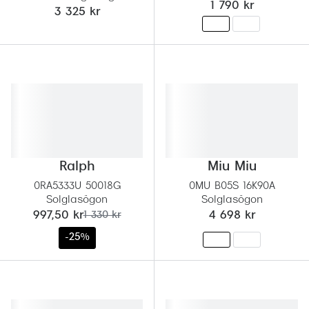
1 790 kr
Progress
3 325 kr
Enkelsli
Se alla 
Ray-Ban
Oakley
Burberry
Ralph
Miu Miu
Emporio
0RA5333U 50018G
0MU B05S 16K90A
Solglasögon
Solglasögon
Dolce &
nu:
tidigare pris:
997,50 kr
1 330 kr
4 698 kr
Prada
-25%
Versace
Nuance 