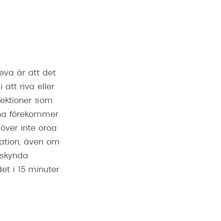
va är att det
 att riva eller
nfektioner som
erna förekommer
över inte oroa
mation, även om
åskynda
t i 15 minuter