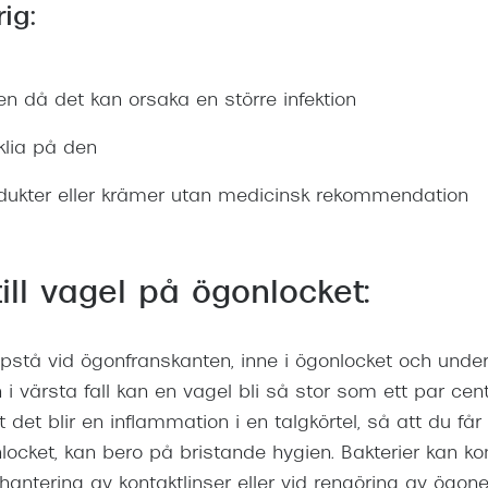
rig:
n då det kan orsaka en större infektion
klia på den
odukter eller krämer utan medicinsk rekommendation
ill vagel på ögonlocket:
pstå vid ögonfranskanten, inne i ögonlocket och under
 värsta fall kan en vagel bli så stor som ett par cent
tt det blir en inflammation i en talgkörtel, så att du få
nlocket, kan bero på bristande hygien. Bakterier kan ko
 hantering av kontaktlinser eller vid rengöring av ögon