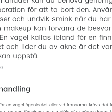
 månader kan du behöva genom
eration för att ta bort den. Anvä
nser och undvik smink när du har 
h makeup kan förvärra de besvär
En vagel kallas ibland för en finn
t och lider du av akne är det van
kan uppstå.
0
handling
år en vagel ögonlocket eller vid fransarna, krävs det 