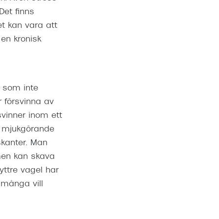
Det finns
t kan vara att
 en kronisk
l som inte
 försvinna av
svinner inom ett
n mjukgörande
skanter. Man
 men kan skava
yttre vagel har
t många vill