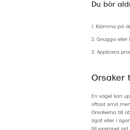
Du bör ald
1. Klämma på de
2. Gnugga eller 
3. Applicera pr
Orsaker t
En vagel kan up
oftast små men i
Orsakerna till a
ögat eller i ögo
till exempel vid