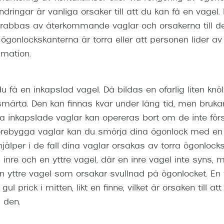
ringar är vanliga orsaker till att du kan få en vagel. 
abbas av återkommande vaglar och orsakerna till de
 ögonlockskanterna är torra eller att personen lider av
mation.
 du få en inkapslad vagel. Då bildas en ofarlig liten knö
märta. Den kan finnas kvar under lång tid, men brukar
na inkapslade vaglar kan opereras bort om de inte för
 förebygga vaglar kan du smörja dina ögonlock med e
jälper i de fall dina vaglar orsakas av torra ögonlock
n inre och en yttre vagel, där en inre vagel inte syns,
n yttre vagel som orsakar svullnad på ögonlocket. En 
ul prick i mitten, likt en finne, vilket är orsaken till at
 den.