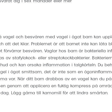
svärat dig i sex månader eller mer
å vagel och besvären med vagel i ögat barn kan upple
 att det kliar. Problemet är att barnet inte kan låta bli
ket förvärrar besvären. Vaglar hos barn är bakteriella i
as av stafylokock- eller streptokockbakterier. Bakteri
 hud och kan orsaka inflammation i talgkörteln. Du beh
vagel i ögat smittsam, det är inte som en ögoninflam
ma var. När ditt barn drabbas av en vagel kan du p
en genom att applicera en fuktig kompress på område
dag. Lägg gärna till kamomill för att lindra smärtan.