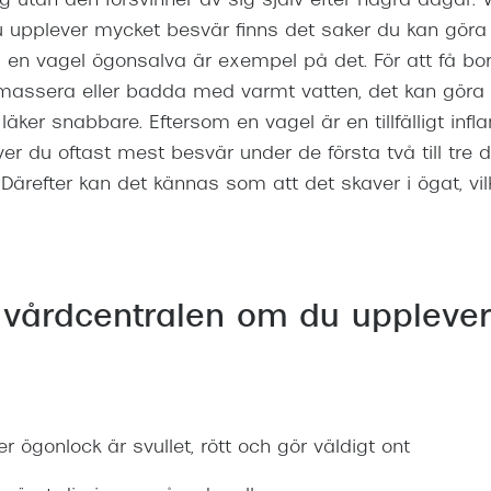
 utan den försvinner av sig själv efter några dagar. Vi
u upplever mycket besvär finns det saker du kan gör
a en vagel ögonsalva är exempel på det. För att få bor
assera eller badda med varmt vatten, det kan göra 
äker snabbare. Eftersom en vagel är en tillfälligt in
ver du oftast mest besvär under de första två till tre
 Därefter kan det kännas som att det skaver i ögat, vi
 vårdcentralen om du uppleve
ler ögonlock är svullet, rött och gör väldigt ont