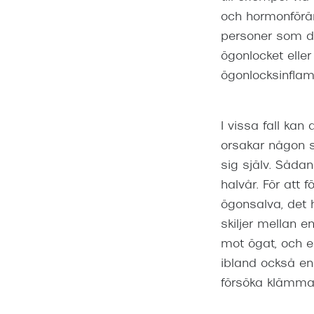
och hormonföränd
personer som dr
ögonlocket eller
ögonlocksinflam
I vissa fall kan
orsakar någon s
sig själv. Såda
halvår. För att
ögonsalva, det h
skiljer mellan e
mot ögat, och e
ibland också en g
försöka klämma