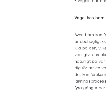
• Vageln har be
Vagel hos barn
Även barn kan f
är obehagligt och
klia på den, vil
vanligtvis orsak
naturligt på vår
dig för att en 
det kan förekom
läkningsprocess
fyra gånger per 