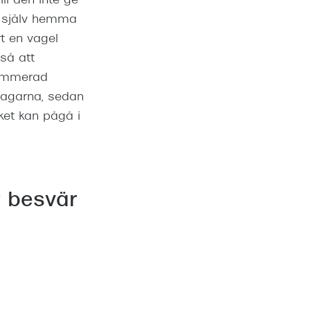
ll den inte ge
a själv hemma
t en vagel
så att
flammerad
 dagarna, sedan
lket kan pågå i
r besvär