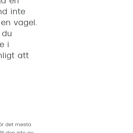
gå en
nd inte
en vagel.
 du
e i
ligt att
för det mesta