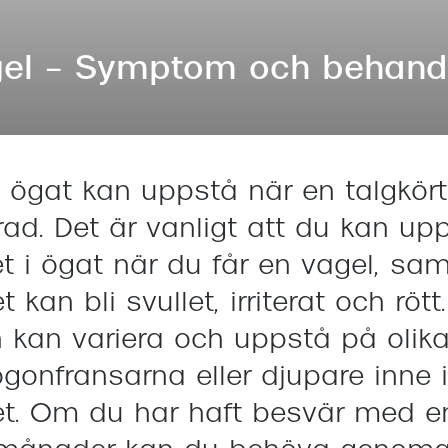
Nuance Audio™
Saint Laurent
asögon
el – Symptom och behand
lasögon
nser
las
ktlinser
 ögat kan uppstå när en talgkörte
ad. Det är vanligt att du kan up
 i ögat när du får en vagel, sam
 kan bli svullet, irriterat och rött
 kan variera och uppstå på olika 
gonfransarna eller djupare inne i
t. Om du har haft besvär med en