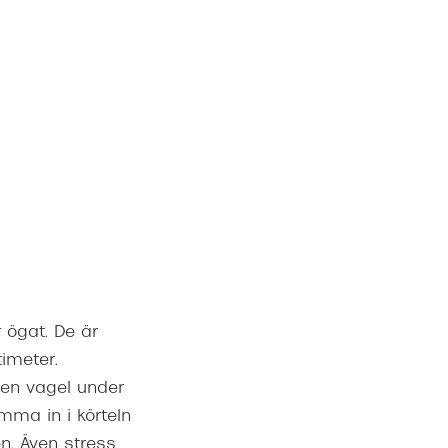
 ögat. De är
imeter.
r en vagel under
mma in i körteln
en. Även stress