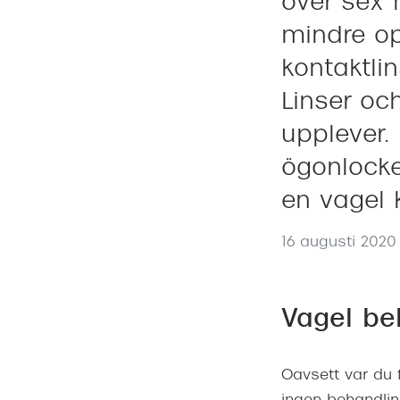
över sex
mindre op
kontaktli
Linser oc
upplever. 
ögonlocke
en vagel 
16 augusti 2020
Vagel be
Oavsett var du f