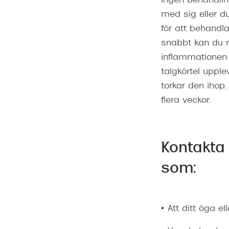
ingen behandling
med sig eller d
för att behandl
snabbt kan du m
inflammationen l
talgkörtel upple
torkar den ihop.
flera veckor.
Kontakta
som:
• Att ditt öga el