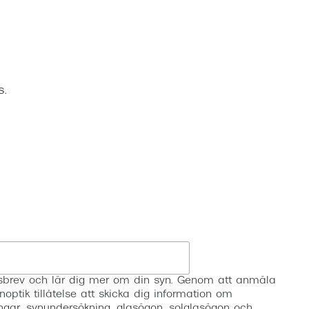
Suncover och clip-on
Precision1
Polariserade solglasögon
s.
Registrera
etsbrev och lär dig mer om din syn. Genom att anmäla
noptik tillåtelse att skicka dig information om
ngar, synundersökning, glasögon, solglasögon och