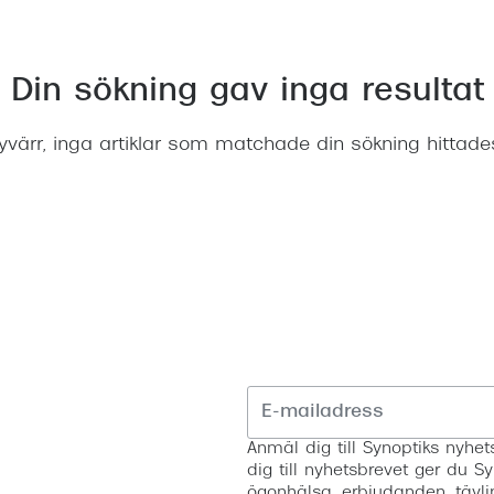
Nuance Audio™
Saint Laurent
asögon
lasögon
nser
Din sökning gav inga resultat
las
ktlinser
yvärr, inga artiklar som matchade din sökning hittade
Anmäl dig till Synoptiks nyh
dig till nyhetsbrevet ger du Sy
ögonhälsa, erbjudanden, tävli