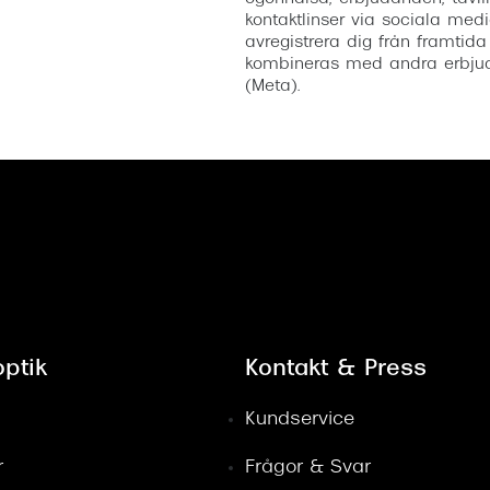
kontaktlinser via sociala medi
avregistrera dig från framtida
kombineras med andra erbjud
(Meta).
ptik
Kontakt & Press
Kundservice
r
Frågor & Svar