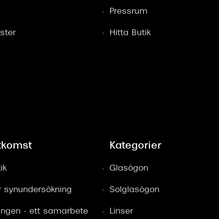
Pressrum
ster
Hitta Butik
tkomst
Kategorier
ik
Glasögon
ör synundersökning
Solglasögon
ingen - ett samarbete
Linser