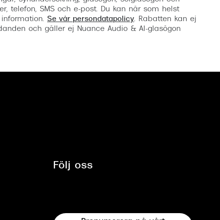
er, telefon, SMS och e-post. Du kan när som helst
 information.
Se vår persondatapolicy
. Rabatten kan ej
anden och gäller ej Nuance Audio & AI-glasögon
Följ oss