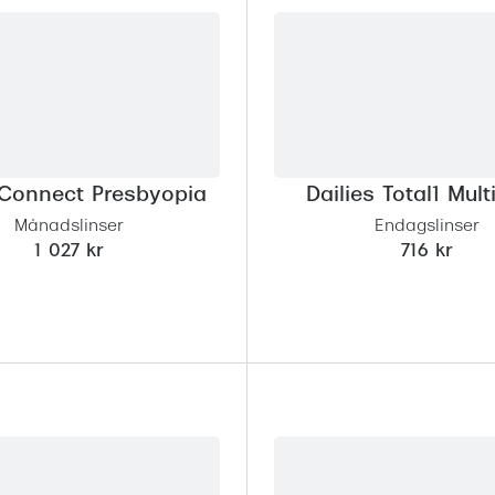
Connect Presbyopia
Dailies Total1 Mult
Månadslinser
Endagslinser
1 027 kr
716 kr