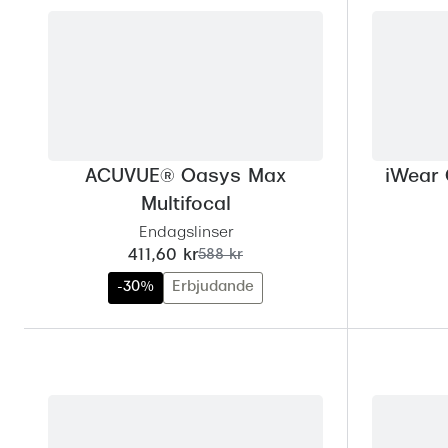
ACUVUE® Oasys Max
iWear 
Multifocal
Endagslinser
nu:
tidigare pris:
411,60 kr
588 kr
-30%
Erbjudande