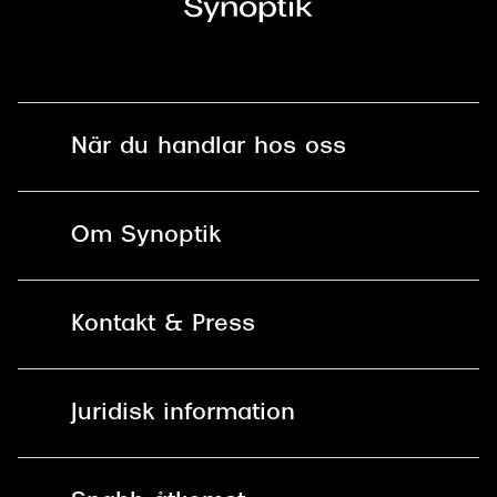
När du handlar hos oss
Fri frakt och fri retur i butik
Om Synoptik
Online retur
Karriär
Kontakt & Press
Betala säkert med Klarna, Swish,
Vårt ansvar
Apple Pay och kort
Kundservice
För företag
Juridisk information
30 dagars öppet köp online
Frågor & Svar
Lediga tjänster
Allmänna köpvillkor
90 dagars bytersrätt på
Pressrum