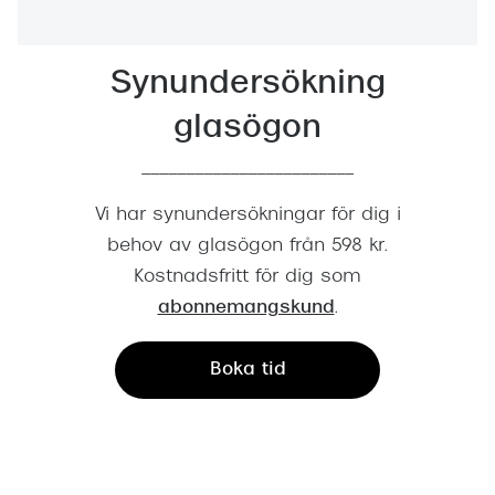
Progress
Enkelsli
Synundersökning
Se alla 
glasögon
Ray-Ban
________________________
Oakley
Vi har synundersökningar för dig i
Burberry
behov av glasögon från 598 kr.
Kostnadsfritt för dig som
Emporio
abonnemangskund
.
Dolce &
Boka tid
Prada
Versace
Nuance 