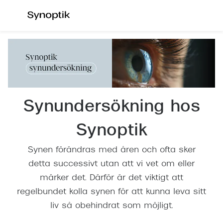
Hoppa till
innehållet
Våra synundersökningar
Se alla 
Synundersökning glasögon
Dam
Synundersökning linser
Herr
Synundersökning barn
Barn
Synundersökning hos
Synundersökning körkort
Läsglas
Synoptik
Boka tid för synundersökning
Erbjud
Synen förändras med åren och ofta sker
Synundersökning glasögon - boka tid
30% på 
detta successivt utan att vi vet om eller
Synundersökning linser - boka tid
märker det. Därför är det viktigt att
Mitt Syn
regelbundet kolla synen för att kunna leva sitt
Hitta butik-boka tid
liv så obehindrat som möjligt.
Abonne