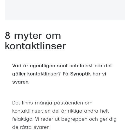
Abonnem
Abonnem
Trygghe
8 myter om
Försäkri
kontaktlinser
Delbetal
Synoptik
Vad är egentligen sant och falskt när det
Rengöra
gäller kontaktlinser? På Synoptik har vi
svaren.
Glastyp
Glastype
Det finns många påståenden om
kontaktlinser, en del är riktiga andra helt
Stellest
felaktiga. Vi reder ut begreppen och ger dig
Transiti
de rätta svaren.