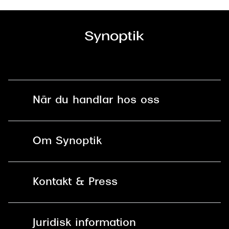
När du handlar hos oss
Fri frakt och fri retur i butik
Om Synoptik
Online retur
Karriär
Kontakt & Press
Betala säkert med Klarna, Swish,
Vårt ansvar
Apple Pay och kort
Kundservice
För företag
Juridisk information
30 dagars öppet köp online