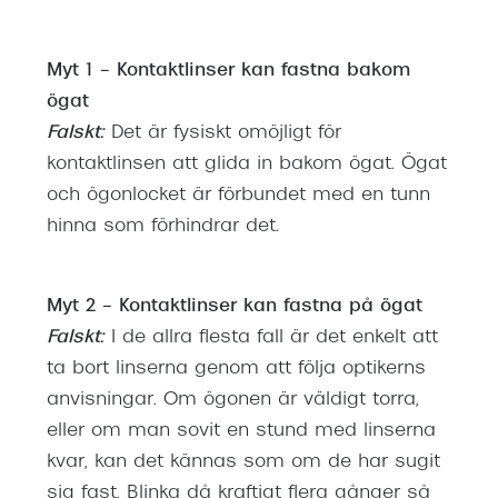
Progress
Enkelsli
Myt 1 – Kontaktlinser kan fastna bakom
ögat
Se alla 
Falskt:
Det är fysiskt omöjligt för
Ray-Ban
kontaktlinsen att glida in bakom ögat. Ögat
och ögonlocket är förbundet med en tunn
Oakley
hinna som förhindrar det.
Burberry
Emporio
Myt 2 – Kontaktlinser kan fastna på ögat
Dolce &
Falskt:
I de allra flesta fall är det enkelt att
ta bort linserna genom att följa optikerns
Prada
anvisningar. Om ögonen är väldigt torra,
Versace
eller om man sovit en stund med linserna
kvar, kan det kännas som om de har sugit
Nuance 
sig fast. Blinka då kraftigt flera gånger så