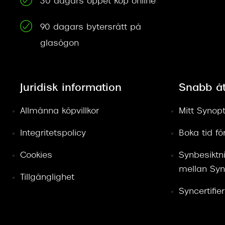
30 dagars öppet köp online
90 dagars bytersrätt på
glasögon
Juridisk information
Snabb å
Allmänna köpvillkor
Mitt Synopt
Integritetspolicy
Boka tid f
Cookies
Synbesiktn
mellan Syn
Tillgänglighet
Syncertifie