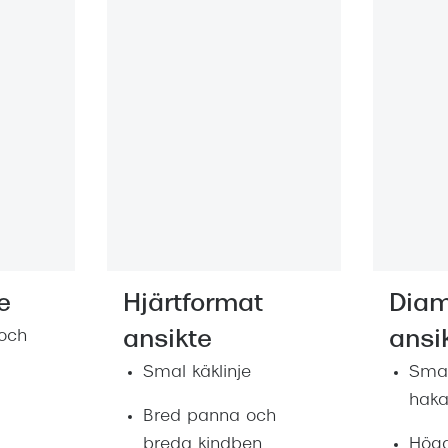
e
Hjärtformat
Diam
och
ansikte
ansi
Smal käklinje
Sma
hak
Bred panna och
breda kindben
Höga