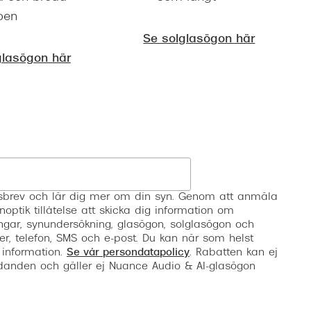
ben
Se solglasögon här
glasögon här
Registrera
etsbrev och lär dig mer om din syn. Genom att anmäla
noptik tillåtelse att skicka dig information om
ngar, synundersökning, glasögon, solglasögon och
er, telefon, SMS och e-post. Du kan när som helst
 information.
Se vår persondatapolicy
. Rabatten kan ej
anden och gäller ej Nuance Audio & AI-glasögon