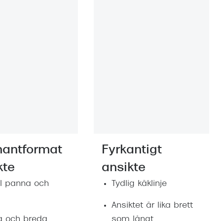
antformat
Fyrkantigt
kte
ansikte
l panna och
Tydlig käklinje
a
Ansiktet är lika brett
 och breda
som långt