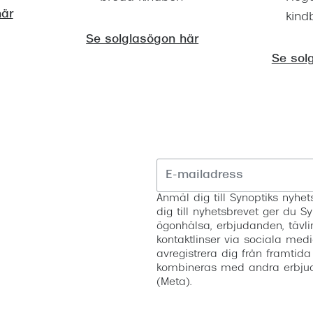
här
kind
Se solglasögon här
Se sol
Anmäl dig till Synoptiks nyh
dig till nyhetsbrevet ger du Sy
ögonhälsa, erbjudanden, tävli
kontaktlinser via sociala medi
avregistrera dig från framtida
kombineras med andra erbjud
(Meta).