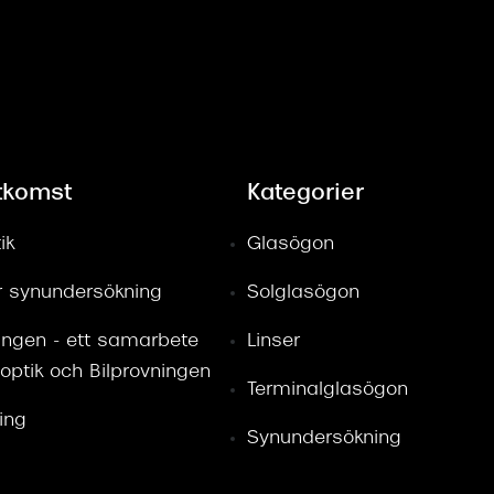
tkomst
Kategorier
ik
Glasögon
ör synundersökning
Solglasögon
ingen - ett samarbete
Linser
optik och Bilprovningen
Terminalglasögon
ring
Synundersökning