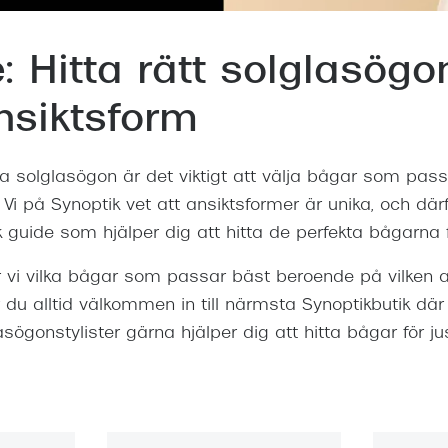
Nuance Audio™
Saint Laurent
asögon
: Hitta rätt solglasögo
lasögon
nser
nsiktsform
las
ktlinser
a solglasögon är det viktigt att välja bågar som pass
 Vi på Synoptik vet att ansiktsformer är unika, och därf
 guide som hjälper dig att hitta de perfekta bågarna fö
 vi vilka bågar som passar bäst beroende på vilken 
är du alltid välkommen in till närmsta Synoptikbutik där
ögonstylister gärna hjälper dig att hitta bågar för ju