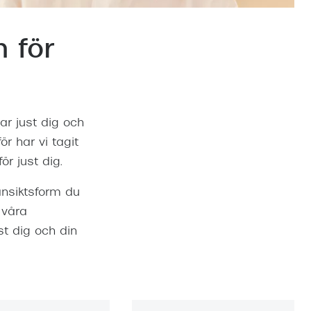
Suncover och clip-on
Precision1
Polariserade solglasögon
n för
ar just dig och
ör har vi tagit
r just dig.
ansiktsform du
 våra
st dig och din