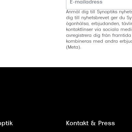
Anmäl dig till Synoptiks nyh
dig till nyhetsbrevet ger du Sy
ögonhälsa, erbjudanden, tävli
kontaktlinser via sociala medi
avregistrera dig från framtida
kombineras med andra erbjud
(Meta).
ptik
Kontakt & Press