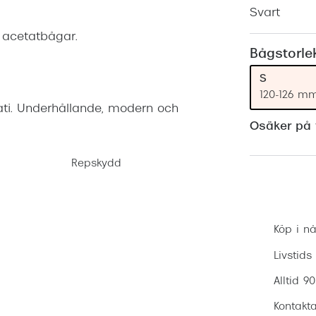
Nuance Audio™
Saint Laurent
Svart
asögon
 acetatbågar.
lasögon
nser
Bågstorle
las
ktlinser
S
120-126 m
ati. Underhållande, modern och
Osäker på v
Repskydd
Köp i nå
Livstids
Alltid 9
Kontakta