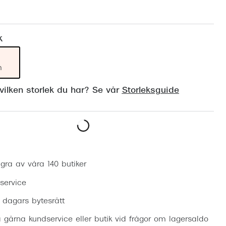
Suncover och clip-on
Precision1
Polariserade solglasögon
k
m
ilken storlek du har? Se vår
Storleksguide
Boka synundersökning
gra av våra 140 butiker
 service
0 dagars bytesrätt
 gärna kundservice eller butik vid frågor om lagersaldo