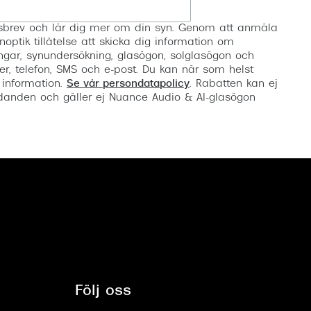
Registrera
etsbrev och lär dig mer om din syn. Genom att anmäla
noptik tillåtelse att skicka dig information om
ngar, synundersökning, glasögon, solglasögon och
er, telefon, SMS och e-post. Du kan när som helst
 information.
Se vår persondatapolicy
. Rabatten kan ej
anden och gäller ej Nuance Audio & AI-glasögon
Följ oss