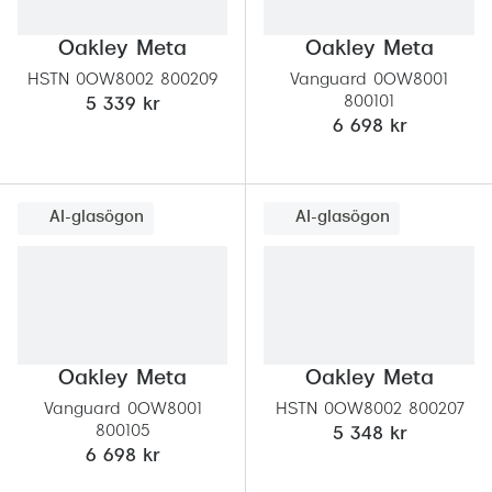
Abonnem
Abonnem
Oakley Meta
Oakley Meta
HSTN 0OW8002 800209
Vanguard 0OW8001
Trygghe
800101
5 339 kr
6 698 kr
Försäkri
Delbetal
AI-glasögon
AI-glasögon
Synoptik
Rengöra
Glastyp
Oakley Meta
Oakley Meta
Glastype
Vanguard 0OW8001
HSTN 0OW8002 800207
Stellest
800105
5 348 kr
6 698 kr
Transiti