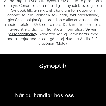
Anmäl dig till Synoptiks nyhetsbrev och lär dig mer om
din syn. Genom att anmäla dig till nyhetsbrevet ger du
Synoptik tillåtelse att skicka dig information om
ögonhälsa, erbjudanden, tävlingar, synundersökning,
glasögon, solglasögon och kontaktlinser via sociala
medier, telefon, SMS och e-post. Du kan när som helst
avregistrera dig från framtida information.
Se vår
persondatapolicy
. Rabatten kan ej kombineras med
andra erbjudanden och gäller ej Nuance Audio & AI-
glasögon (Meta).
När du handlar hos oss