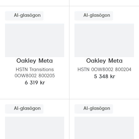
Progress
AI-glasögon
AI-glasögon
Enkelsli
Se alla 
Ray-Ban
Oakley
Oakley Meta
Oakley Meta
Burberry
HSTN Transitions
HSTN 0OW8002 800204
0OW8002 800205
5 348 kr
Emporio
6 319 kr
Dolce &
Prada
AI-glasögon
AI-glasögon
Versace
Nuance 