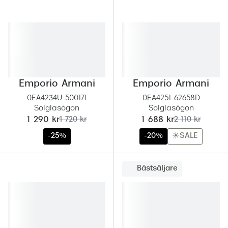
Emporio Armani
Emporio Armani
0EA4234U 500171
0EA4251 62658D
Solglasögon
Solglasögon
nu:
tidigare pris:
nu:
tidigare pris:
1 290 kr
1 720 kr
1 688 kr
2 110 kr
-25%
-20%
☀️SALE
Bästsäljare