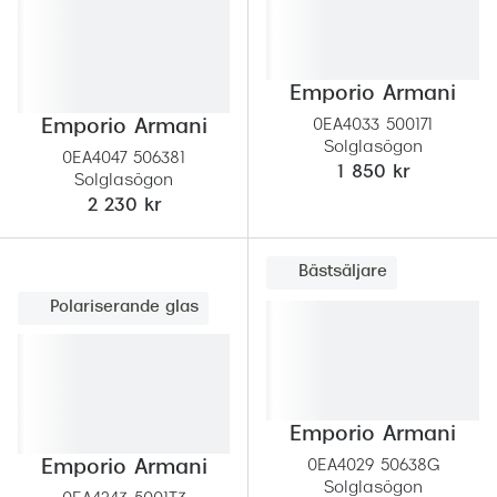
Abonnem
Abonnem
Emporio Armani
Trygghe
Emporio Armani
0EA4033 500171
Försäkri
Solglasögon
0EA4047 506381
1 850 kr
Solglasögon
Delbetal
2 230 kr
Synoptik
Bästsäljare
Rengöra
Polariserande glas
Glastyp
Glastype
Stellest
Emporio Armani
Emporio Armani
0EA4029 50638G
Transiti
Solglasögon