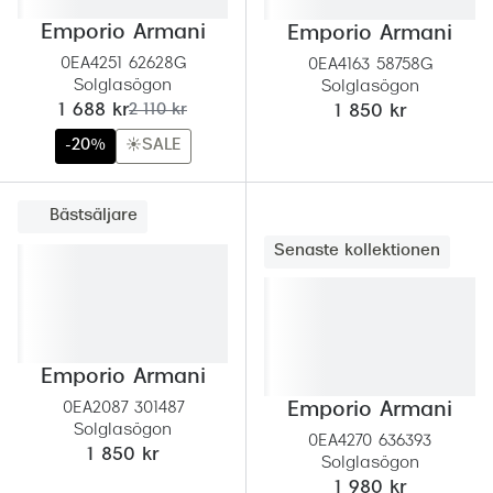
Emporio Armani
Emporio Armani
0EA4251 62628G
0EA4163 58758G
Solglasögon
Solglasögon
nu:
tidigare pris:
1 688 kr
2 110 kr
1 850 kr
-20%
☀️SALE
Bästsäljare
Senaste kollektionen
Emporio Armani
0EA2087 301487
Emporio Armani
Solglasögon
0EA4270 636393
1 850 kr
Solglasögon
1 980 kr