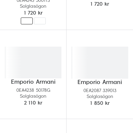
0EA4243 5001T3
1 720 kr
Progress
Solglasögon
1 720 kr
Enkelsli
Se alla 
Ray-Ban
Oakley
Burberry
Emporio
Emporio Armani
Emporio Armani
Dolce &
0EA4238 50178G
0EA2087 339013
Solglasögon
Solglasögon
Prada
2 110 kr
1 850 kr
Versace
Nuance 