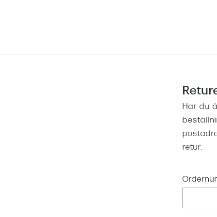
Hoppa till
innehållet
Retur
Har du å
beställn
postadre
retur.
Ordern