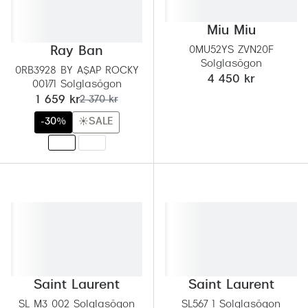
Abonnem
Abonnem
Miu Miu
Ray Ban
0MU52YS ZVN20F
Trygghe
Solglasögon
0RB3928 BY A$AP ROCKY
4 450 kr
001/71 Solglasögon
Försäkri
nu:
tidigare pris:
1 659 kr
2 370 kr
Delbetal
-30%
☀️SALE
Synoptik
Rengöra
Glastyp
Glastype
Stellest
Saint Laurent
Saint Laurent
Transiti
SL M3 002 Solglasögon
SL567 1 Solglasögon