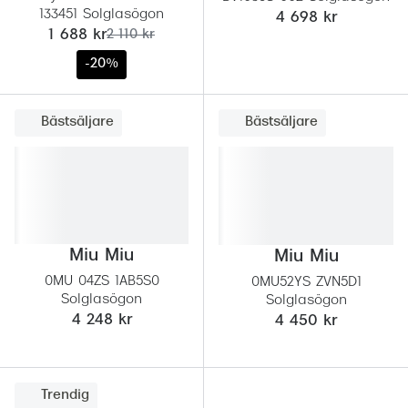
133451 Solglasögon
4 698 kr
nu:
tidigare pris:
1 688 kr
2 110 kr
-20%
Bästsäljare
Bästsäljare
Miu Miu
Miu Miu
0MU 04ZS 1AB5S0
0MU52YS ZVN5D1
Solglasögon
Solglasögon
4 248 kr
4 450 kr
Trendig