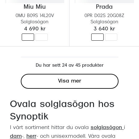
Miu Miu
Prada
0MU B09S 14L20V
0PR D02S 20G08Z
Solglasögon
Solglasögon
4 690 kr
3 640 kr
Du har sett 24 av 45 produkter
Visa mer
Ovala solglasögon hos
Synoptik
I vårt sortiment hittar du ovala
solglasögon
i
dam
-,
herr
- och unisexmodell. Våra ovala