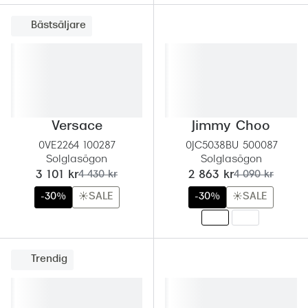
Bästsäljare
Versace
Jimmy Choo
0VE2264 100287
0JC5038BU 500087
Solglasögon
Solglasögon
nu:
tidigare pris:
nu:
tidigare pris:
3 101 kr
4 430 kr
2 863 kr
4 090 kr
-30%
☀️SALE
-30%
☀️SALE
Trendig