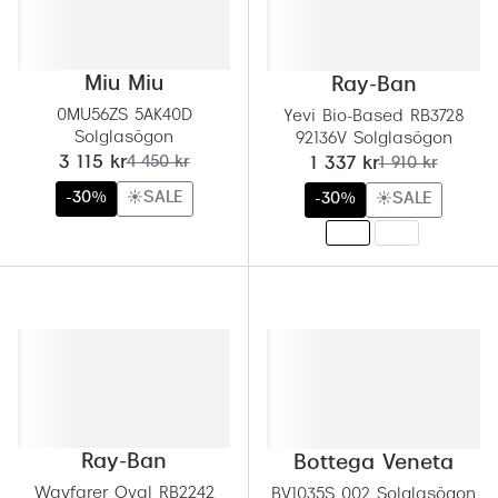
Miu Miu
Ray-Ban
0MU56ZS 5AK40D
Yevi Bio-Based RB3728
Solglasögon
92136V Solglasögon
nu:
tidigare pris:
nu:
tidigare pris:
3 115 kr
4 450 kr
1 337 kr
1 910 kr
-30%
☀️SALE
-30%
☀️SALE
Ray-Ban
Bottega Veneta
Wayfarer Oval RB2242
BV1035S 002 Solglasögon