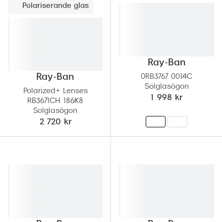
Polariserande glas
Ray-Ban
Ray-Ban
0RB3767 001/4C
Solglasögon
Polarized+ Lenses
1 998 kr
RB3671CH 186/K8
Solglasögon
2 720 kr