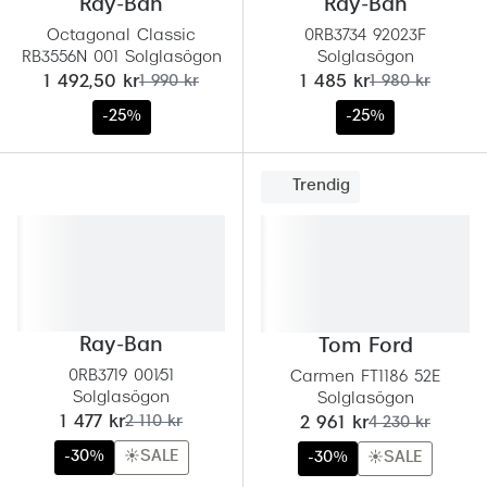
Ray-Ban
Ray-Ban
Octagonal Classic
0RB3734 92023F
RB3556N 001 Solglasögon
Solglasögon
nu:
tidigare pris:
nu:
tidigare pris:
1 492,50 kr
1 990 kr
1 485 kr
1 980 kr
-25%
-25%
Trendig
Ray-Ban
Tom Ford
0RB3719 001/51
Carmen FT1186 52E
Solglasögon
Solglasögon
nu:
tidigare pris:
nu:
tidigare pris:
1 477 kr
2 110 kr
2 961 kr
4 230 kr
-30%
☀️SALE
-30%
☀️SALE