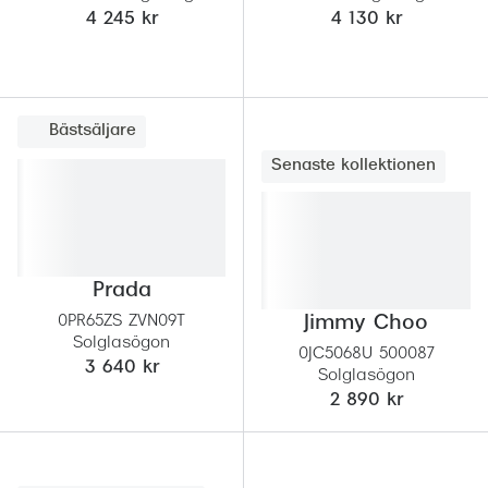
Progress
4 245 kr
4 130 kr
Enkelsli
Se alla 
Bästsäljare
Ray-Ban
Senaste kollektionen
Oakley
Burberry
Emporio
Prada
0PR65ZS ZVN09T
Jimmy Choo
Dolce &
Solglasögon
0JC5068U 500087
Prada
3 640 kr
Solglasögon
2 890 kr
Versace
Nuance 