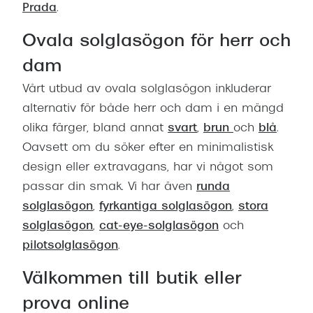
Prada
.
Ovala solglasögon för herr och
dam
Vårt utbud av ovala solglasögon inkluderar
alternativ för både herr och dam i en mängd
olika färger, bland annat
svart
,
brun
och
blå
.
Oavsett om du söker efter en minimalistisk
design eller extravagans, har vi något som
passar din smak. Vi har även
runda
solglasögon
,
fyrkantiga solglasögon
,
stora
solglasögon
,
cat-eye-solglasögon
och
pilotsolglasögon
.
Välkommen till butik eller
prova online