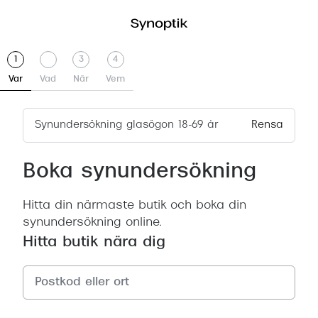
Steg
.
Steg
.
Steg
Steg
1
3
4
1
Aktiv
2
Utelämnad
3
4
Var
Vad
När
Vem
Synundersökning glasögon 18-69 år
Rensa
Boka synundersökning
Hitta din närmaste butik och boka din
synundersökning online.
Hitta butik nära dig
Inga
resultat
hittades.