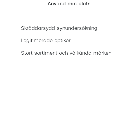
Använd
Använd min plats
nedåtpil
för
att
Skräddarsydd synundersökning
dela
din
Legitimerade optiker
nuvarande
plats.
Stort sortiment och välkända märken