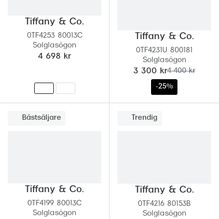
Abonnem
Abonnem
Tiffany & Co.
0TF4253 80013C
Tiffany & Co.
Trygghe
Solglasögon
0TF4231U 800181
4 698 kr
Solglasögon
Försäkri
nu:
tidigare pris:
3 300 kr
4 400 kr
Delbetal
-25%
Synoptik
Bästsäljare
Trendig
Rengöra
Glastyp
Glastype
Stellest
Tiffany & Co.
Tiffany & Co.
0TF4199 80013C
0TF4216 80153B
Transiti
Solglasögon
Solglasögon