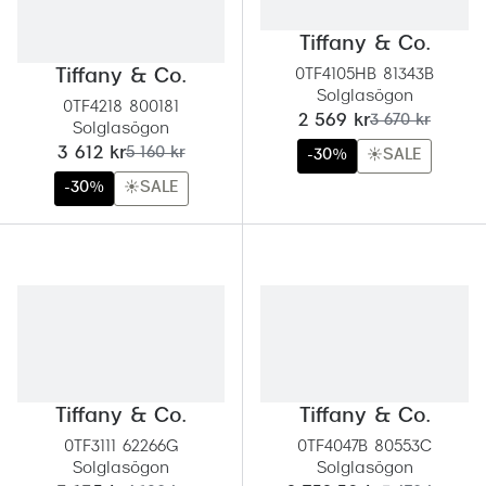
Tiffany & Co.
Tiffany & Co.
0TF4105HB 81343B
Solglasögon
0TF4218 800181
nu:
tidigare pris:
2 569 kr
3 670 kr
Solglasögon
nu:
tidigare pris:
3 612 kr
5 160 kr
-30%
☀️SALE
-30%
☀️SALE
Tiffany & Co.
Tiffany & Co.
0TF3111 62266G
0TF4047B 80553C
Solglasögon
Solglasögon