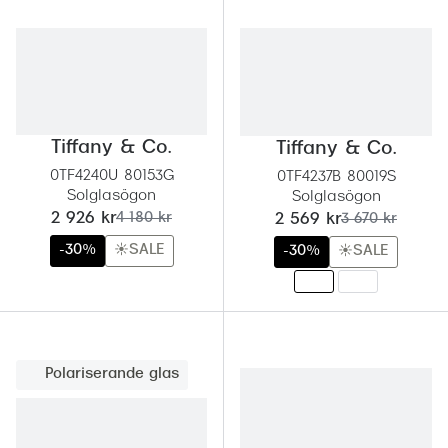
Tiffany & Co.
Tiffany & Co.
0TF4240U 80153G
0TF4237B 80019S
Solglasögon
Solglasögon
nu:
tidigare pris:
nu:
tidigare pris:
2 926 kr
4 180 kr
2 569 kr
3 670 kr
-30%
☀️SALE
-30%
☀️SALE
Polariserande glas