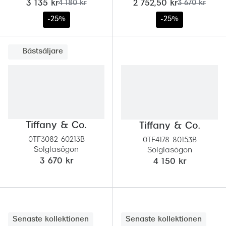
nu:
tidigare pris:
nu:
tidigare pris:
3 135 kr
4 180 kr
2 752,50 kr
3 670 kr
-25%
-25%
Bästsäljare
Tiffany & Co.
Tiffany & Co.
0TF3082 60213B
0TF4178 80153B
Solglasögon
Solglasögon
3 670 kr
4 150 kr
Senaste kollektionen
Senaste kollektionen