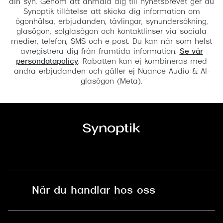
din syn. Genom att anmäla dig till nyhetsbrevet ger du
Synoptik tillåtelse att skicka dig information om
ögonhälsa, erbjudanden, tävlingar, synundersökning,
glasögon, solglasögon och kontaktlinser via sociala
medier, telefon, SMS och e-post. Du kan när som helst
avregistrera dig från framtida information.
Se vår
persondatapolicy
. Rabatten kan ej kombineras med
andra erbjudanden och gäller ej Nuance Audio & AI-
glasögon (Meta).
När du handlar hos oss
Fri frakt och fri retur i butik