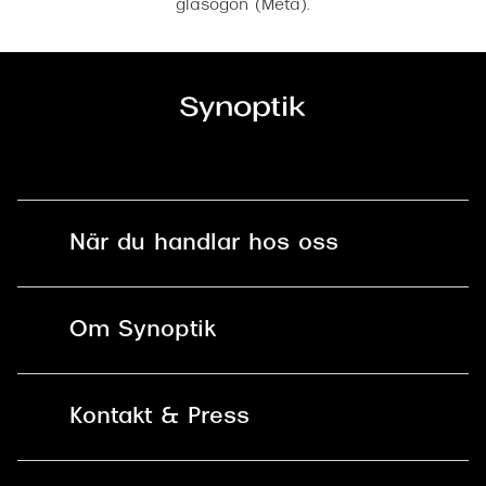
glasögon (Meta).
När du handlar hos oss
Fri frakt och fri retur i butik
Om Synoptik
Online retur
Karriär
Kontakt & Press
Betala säkert med Klarna, Swish,
Vårt ansvar
Apple Pay och kort
Kundservice
För företag