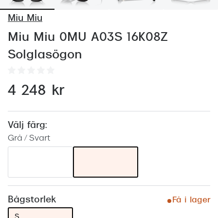
Abonnem
Miu Miu
Abonnem
Miu Miu 0MU A03S 16K08Z
Trygghe
Solglasögon
Försäkri
Delbetal
4 248 kr
Synoptik
Rengöra
Välj färg:
Grå / Svart
Glastyp
Glastype
Stellest
Bågstorlek
Få i lager
Transiti
S