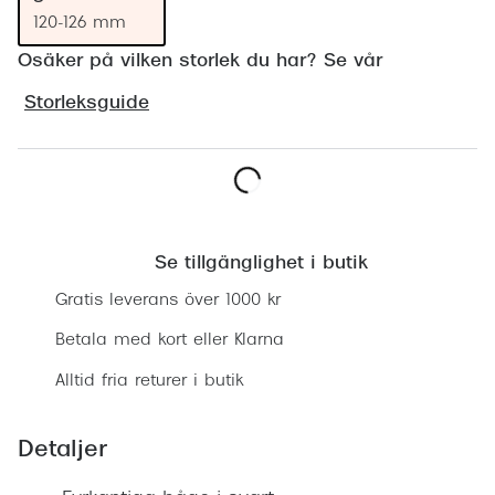
Progress
120-126 mm
Osäker på vilken storlek du har? Se vår
Enkelsli
Storleksguide
Se alla 
Ray-Ban
Oakley
Lägg i varukorgen
Burberry
Se tillgänglighet i butik
Emporio
Gratis leverans över 1000 kr
Dolce &
Betala med kort eller Klarna
Prada
Alltid fria returer i butik
Versace
Detaljer
Nuance 