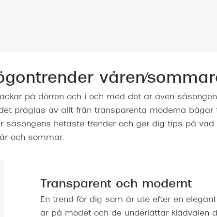
Nuance Audio™
Saint Laurent
asögon
lasögon
nser
las
ktlinser
ögontrender våren/sommar
ckar på dörren och i och med det är även säsongens
odet präglas av allt från transparenta moderna bågar t
star säsongens hetaste trender och ger dig tips på va
 vår och sommar.
Transparent och modernt
En trend för dig som är ute efter en elegant
är på modet och de underlättar klädvalen 