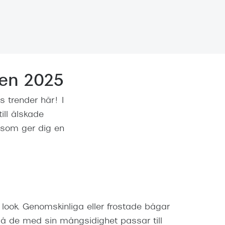
Suncover och clip-on
Precision1
Polariserade solglasögon
en 2025
 trender här! I
ill älskade
d som ger dig en
 look. Genomskinliga eller frostade bågar
då de med sin mångsidighet passar till