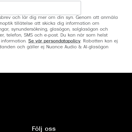
Registrera
etsbrev och lär dig mer om din syn. Genom att anmäla
noptik tillåtelse att skicka dig information om
ngar, synundersökning, glasögon, solglasögon och
er, telefon, SMS och e-post. Du kan när som helst
 information.
Se vår persondatapolicy
. Rabatten kan ej
anden och gäller ej Nuance Audio & AI-glasögon
Följ oss