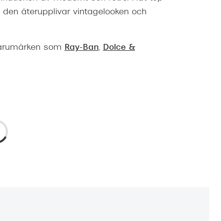
då den återupplivar vintagelooken och
 varumärken som
Ray-Ban
,
Dolce &