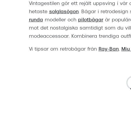
Vintagestilen gör ett rejält uppsving i vå
hetaste
solglasögon
. Bågar i retrodesig
runda
modeller och
pilotbågar
är populära
mot det nostalgiska samtidigt som du vil
modeaccessoar. Kombinera trendiga outfit
Vi tipsar om retrobågar från
Ray-Ban
,
Miu