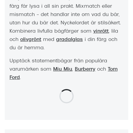
färg får lysa i all sin prakt. Mixmatch eller
mismatch – det handlar inte om vad du bär,
utan hur du bär det. Nyckelordet är stilsäkert.
Kombinera livfulla bågfärger som
vinrött
, lila
och
olivgrönt
med
gradalglas
i din färg och
du är hemma.
Upptäck statementbågar från populära
varumärken som
Miu Miu
,
Burberry
och
Tom
Ford
.