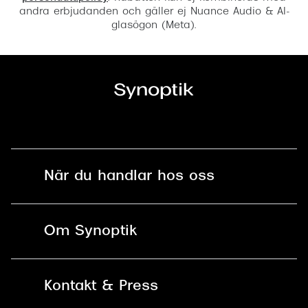
andra erbjudanden och gäller ej Nuance Audio & AI-
glasögon (Meta).
När du handlar hos oss
Fri frakt och fri retur i butik
Om Synoptik
Online retur
Karriär
Kontakt & Press
Betala säkert med Klarna, Swish,
Vårt ansvar