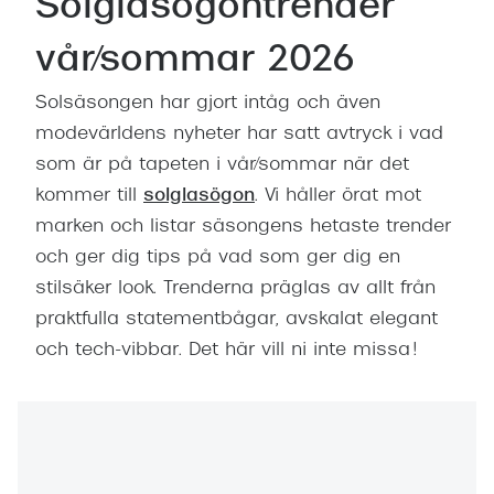
Solglasögontrender
Abonnem
Abonnem
vår/sommar 2026
Trygghe
Solsäsongen har gjort intåg och även
modevärldens nyheter har satt avtryck i vad
Försäkri
som är på tapeten i vår/sommar när det
Delbetal
kommer till
solglasögon
. Vi håller örat mot
marken och listar säsongens hetaste trender
Synoptik
och ger dig tips på vad som ger dig en
Rengöra
stilsäker look. Trenderna präglas av allt från
praktfulla statementbågar, avskalat elegant
Glastyp
och tech-vibbar. Det här vill ni inte missa!
Glastype
Stellest
Transiti