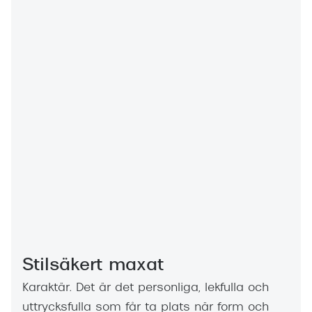
Progress
Enkelsli
Se alla 
Ray-Ban
Oakley
Burberry
Emporio
Dolce &
Prada
Versace
Stilsäkert maxat
Karaktär. Det är det personliga, lekfulla och
Nuance 
uttrycksfulla som får ta plats när form och