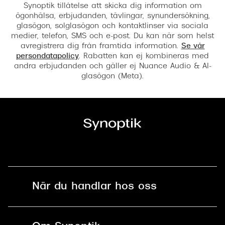
Synoptik tillåtelse att skicka dig information om
ögonhälsa, erbjudanden, tävlingar, synundersökning,
glasögon, solglasögon och kontaktlinser via sociala
medier, telefon, SMS och e-post. Du kan när som helst
avregistrera dig från framtida information.
Se vår
persondatapolicy
. Rabatten kan ej kombineras med
andra erbjudanden och gäller ej Nuance Audio & AI-
glasögon (Meta).
När du handlar hos oss
Fri frakt och fri retur i butik