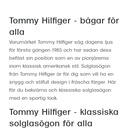
Progress
Enkelsli
Tommy Hilfiger - bågar för
Se alla 
alla
Ray-Ban
Varumärket Tommy Hilfiger såg dagens ljus
för första gången 1985 och har sedan dess
Oakley
befäst sin position som en av pionjärerna
Burberry
inom klassisk amerikansk stil. Solglasögon
Emporio
från Tommy Hilfiger är för dig som vill ha en
snygg och stilfull design i fräscha färger. Här
Dolce &
får du bekväma och klassiska solglasögon
Prada
med en sportig look.
Versace
Tommy Hilfiger - klassiska
Nuance 
solglasögon för alla