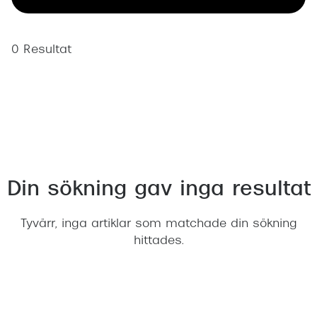
Abonnem
Abonnem
0 Resultat
Trygghe
Försäkri
Delbetal
Synoptik
Rengöra
Din sökning gav inga resultat
Glastyp
Tyvärr, inga artiklar som matchade din sökning
hittades.
Glastype
Stellest
Transiti