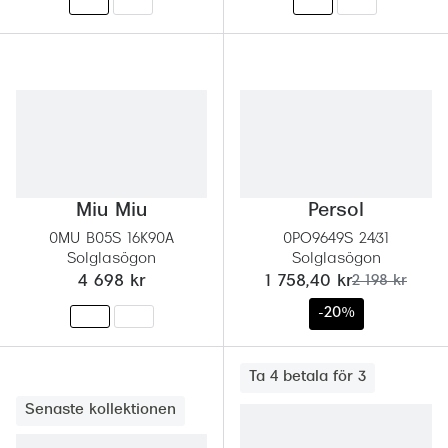
Progress
Enkelsli
Se alla 
Ray-Ban
Oakley
Miu Miu
Persol
Burberry
0MU B05S 16K90A
0PO9649S 24/31
Emporio
Solglasögon
Solglasögon
nu:
tidigare pris:
4 698 kr
1 758,40 kr
2 198 kr
Dolce &
-20%
Prada
Versace
Ta 4 betala för 3
Senaste kollektionen
Nuance 