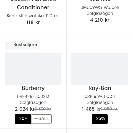
Conditioner
0MU09WS VAU06B
Solglasögon
Kontaktlinsvätska 120 ml
4 210 kr
118 kr
Bästsäljare
Burberry
Ray-Ban
0BE4216 300213
0RB3699 001/51
Solglasögon
Solglasögon
nu:
tidigare pris:
nu:
tidigare pris:
2 024 kr
2 530 kr
1 485 kr
1 980 kr
-20%
☀️SALE
-25%