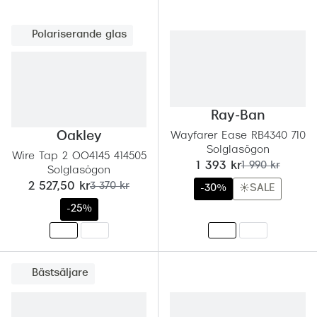
Polariserande glas
Ray-Ban
Oakley
Wayfarer Ease RB4340 710
Solglasögon
Wire Tap 2 OO4145 414505
nu:
tidigare pris:
1 393 kr
1 990 kr
Solglasögon
nu:
tidigare pris:
2 527,50 kr
3 370 kr
-30%
☀️SALE
-25%
Bästsäljare