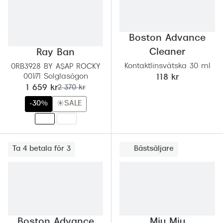
Boston Advance
Cleaner
Ray Ban
Kontaktlinsvätska 30 ml
0RB3928 BY A$AP ROCKY
001/71 Solglasögon
118 kr
nu:
tidigare pris:
1 659 kr
2 370 kr
-30%
☀️SALE
Ta 4 betala för 3
Bästsäljare
Boston Advance
Miu Miu