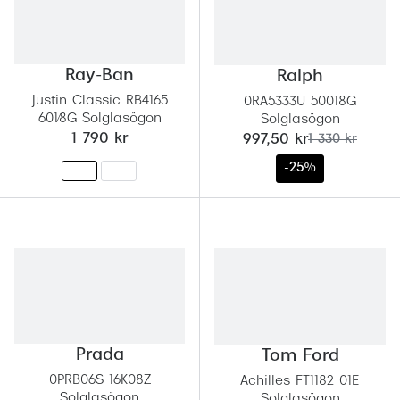
Ray-Ban
Ralph
Justin Classic RB4165
0RA5333U 50018G
601/8G Solglasögon
Solglasögon
nu:
tidigare pris:
1 790 kr
997,50 kr
1 330 kr
-25%
Prada
Tom Ford
0PRB06S 16K08Z
Achilles FT1182 01E
Solglasögon
Solglasögon