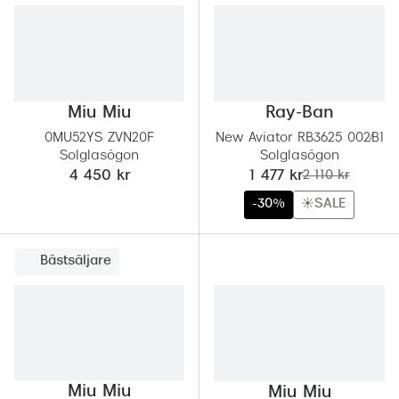
Miu Miu
Ray-Ban
0MU52YS ZVN20F
New Aviator RB3625 002/B1
Solglasögon
Solglasögon
nu:
tidigare pris:
4 450 kr
1 477 kr
2 110 kr
-30%
☀️SALE
Bästsäljare
Miu Miu
Miu Miu