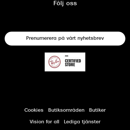
mellan Synoptik och Bilprovningen
Följ oss
Solglasögon
Syncertifiering
Linser
Terminalglasögon
Prenumerera på vårt nyhetsbrev
Synundersökning
Cookies
Butiksområden
Butiker
Vision for all
Lediga tjänster