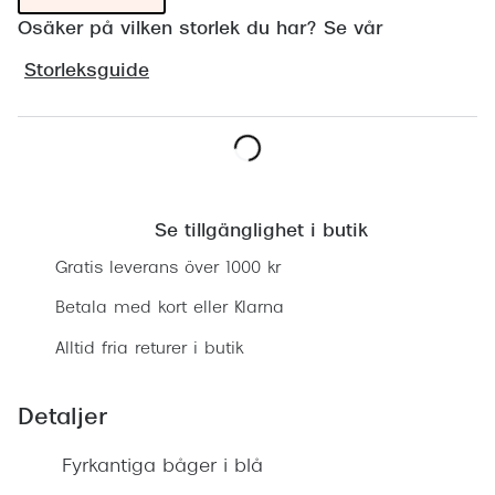
Progress
Osäker på vilken storlek du har? Se vår
Enkelsli
Storleksguide
Se alla 
Ray-Ban
Lägg i varukorgen
Oakley
Se tillgänglighet i butik
Burberry
Gratis leverans över 1000 kr
Emporio
Betala med kort eller Klarna
Dolce &
Alltid fria returer i butik
Prada
Detaljer
Versace
Nuance 
Fyrkantiga båger i blå