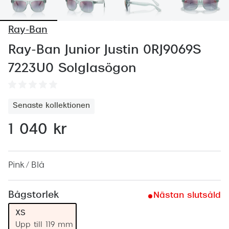
Abonnem
Abonnem
Ray-Ban
Trygghe
Ray-Ban Junior Justin 0RJ9069S
7223U0 Solglasögon
Försäkri
Delbetal
Senaste kollektionen
Synoptik
1 040 kr
Rengöra
Glastyp
Pink / Blå
Glastype
Bågstorlek
Nästan slutsåld
Stellest
XS
Transiti
Upp till 119 mm