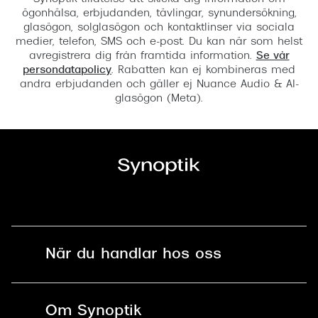
ögonhälsa, erbjudanden, tävlingar, synundersökning,
glasögon, solglasögon och kontaktlinser via sociala
medier, telefon, SMS och e-post. Du kan när som helst
avregistrera dig från framtida information.
Se vår
persondatapolicy
. Rabatten kan ej kombineras med
andra erbjudanden och gäller ej Nuance Audio & AI-
glasögon (Meta).
När du handlar hos oss
Fri frakt och fri retur i butik
Om Synoptik