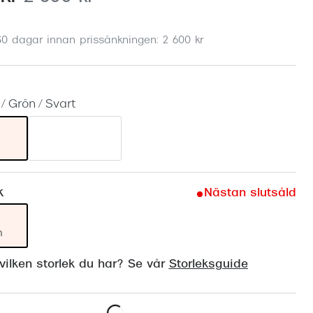
Suncover och clip-on
Precision1
Polariserade solglasögon
30 dagar innan prissänkningen: 2 600 kr
/ Grön / Svart
k
Nästan slutsåld
m
ilken storlek du har? Se vår
Storleksguide