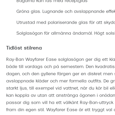
Bågarna kan fås med receptglas
Mitt Synoptik
Boka synundersökning
Hitta butik-boka tid
Transitions®
Cat eye solgl
Prova linser
Gröna glas. Lugnande och avslappnande effekt
terminal-/skyddsglasögon
Abonnemang
Progressiva g
Dygnet-runt-li
Utrustad med polariserande glas för att sky
30% på utvalda linser
Abonnemang glasögon
Enkelslipade g
Myter om konta
Solglasögon för allmänna ändamål. Högt sols
Abonnemang glasögon barn
Tidlöst stilrena
Ray-Ban Wayfarer Ease solglasögon ger dig ett klas
både till vardags och på semestern. Den kvadratis
dagen, och den gyllene färgen ger en diskret men s
avslappnade kläder och mer formella outfits. De gr
starkt ljus, till exempel vid vattnet, när du kör bil el
kan koppla av utan att anstränga ögonen i onödan
passar dig som vill ha ett välkänt Ray-Ban-uttryck so
fram din egen stil. Wayfarer Ease är ett tryggt va