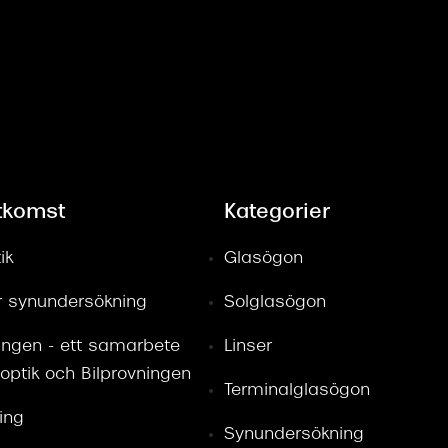
tkomst
Kategorier
ik
Glasögon
ör synundersökning
Solglasögon
ingen - ett samarbete
Linser
optik och Bilprovningen
Terminalglasögon
ring
Synundersökning