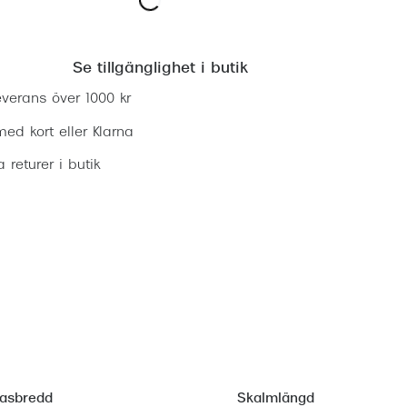
Lägg i varukorgen
Se tillgänglighet i butik
everans över 1000 kr
ed kort eller Klarna
ia returer i butik
lasbredd
Skalmlängd