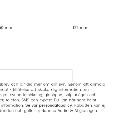
50 mm
122 mm
Registrera
etsbrev och lär dig mer om din syn. Genom att anmäla
noptik tillåtelse att skicka dig information om
ngar, synundersökning, glasögon, solglasögon och
er, telefon, SMS och e-post. Du kan när som helst
 information.
Se vår persondatapolicy
. Rabatten kan ej
anden och gäller ej Nuance Audio & AI-glasögon