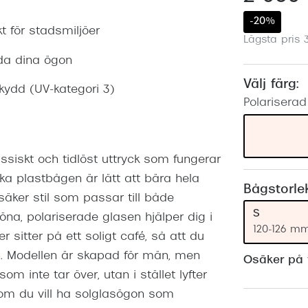
Nuance Audio™
Saint Laurent
-20%
asögon
 för stadsmiljöer
Lägsta pris 
lasögon
nser
dda dina ögon
las
ktlinser
Välj färg:
kydd (UV-kategori 3)
Polariserad 
siskt och tidlöst uttryck som fungerar
ka plastbågen är lätt att bära hela
Bågstorle
äker stil som passar till både
S
öna, polariserade glasen hjälper dig i
120-126 m
ler sitter på ett soligt café, så att du
. Modellen är skapad för män, men
Osäker på v
m inte tar över, utan i stället lyfter
l om du vill ha solglasögon som