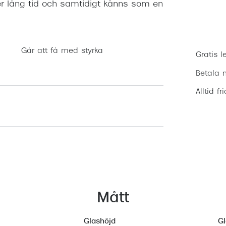
er lång tid och samtidigt känns som en
Går att få med styrka
Gratis l
Betala m
Alltid fr
Mått
Glashöjd
G