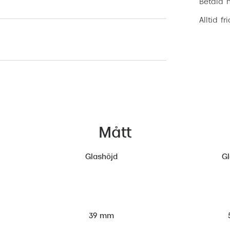
Betala m
Alltid fr
Mått
Glashöjd
G
39 mm