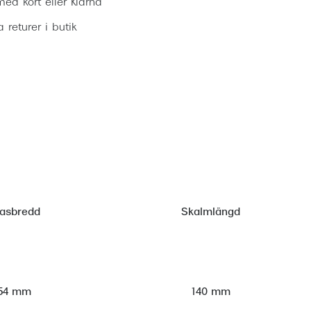
ed kort eller Klarna
ia returer i butik
lasbredd
Skalmlängd
54 mm
140 mm