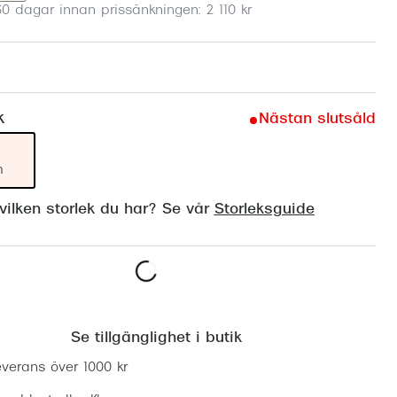
30 dagar innan prissänkningen: 2 110 kr
Suncover och clip-on
Precision1
Polariserade solglasögon
k
Nästan slutsåld
m
ilken storlek du har? Se vår
Storleksguide
Lägg i varukorgen
Se tillgänglighet i butik
everans över 1000 kr