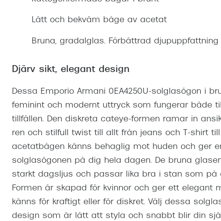
Mitt Synoptik
Boka synundersökning
Hitta butik-boka tid
Transitions®
Cat eye solgl
Prova linser
Lätt och bekväm båge av acetat
terminal-/skyddsglasögon
Abonnemang
Progressiva g
Dygnet-runt-li
Bruna, gradalglas. Förbättrad djupuppfattning
30% på utvalda linser
Abonnemang glasögon
Enkelslipade g
Myter om konta
Abonnemang glasögon barn
Djärv sikt, elegant design
Dessa Emporio Armani 0EA4250U-solglasögon i brun c
feminint och modernt uttryck som fungerar både til
tillfällen. Den diskreta cateye-formen ramar in ans
ren och stilfull twist till allt från jeans och T-shirt 
acetatbågen känns behaglig mot huden och ger en 
solglasögonen på dig hela dagen. De bruna glasen
starkt dagsljus och passar lika bra i stan som på 
Formen är skapad för kvinnor och ger ett elegant
känns för kraftigt eller för diskret. Välj dessa solg
design som är lätt att styla och snabbt blir din själ