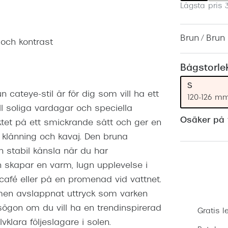
Lägsta pris 
Nuance Audio™
Saint Laurent
asögon
lasögon
nser
Brun / Brun
 och kontrast
las
ktlinser
Bågstorle
S
ateye-stil är för dig som vill ha ett
120-126 m
l soliga vardagar och speciella
Osäker på v
iktet på ett smickrande sätt och ger en
till klänning och kavaj. Den bruna
stabil känsla när du har
 skapar en varm, lugn upplevelse i
café eller på en promenad vid vattnet.
 men avslappnat uttryck som varken
lasögon om du vill ha en trendinspirerad
Gratis l
vklara följeslagare i solen.