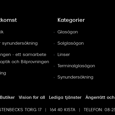
tkomst
Kategorier
ik
Glasögon
ör synundersökning
Solglasögon
ingen - ett samarbete
Linser
optik och Bilprovningen
Terminalglasögon
ring
Synundersökning
Butiker
Vision for all
Lediga tjänster
Ångerrätt och
TENBECKS TORG 17 | 164 40 KISTA | TELEFON: 08-25