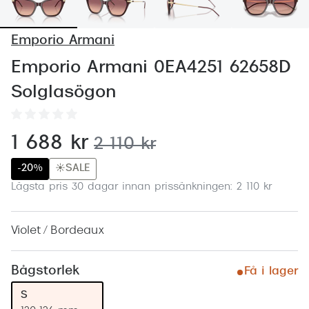
Abonnem
Abonnem
Emporio Armani
Trygghe
Emporio Armani 0EA4251 62658D
Solglasögon
Försäkri
Delbetal
nu:
1 688 kr
tidigare pris:
2 110 kr
Synoptik
-20%
☀️SALE
Rengöra
Lägsta pris 30 dagar innan prissänkningen: 2 110 kr
Glastyp
Violet / Bordeaux
Glastype
Stellest
Bågstorlek
Få i lager
Transiti
S