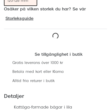
120-126 mm
Progress
Osäker på vilken storlek du har? Se vår
Enkelsli
Storleksguide
Se alla 
Ray-Ban
Oakley
Lägg i varukorgen
Burberry
Se tillgänglighet i butik
Gratis leverans över 1000 kr
Emporio
Betala med kort eller Klarna
Dolce &
Alltid fria returer i butik
Prada
Versace
Detaljer
Nuance 
Kattöga-formade bågar i lila