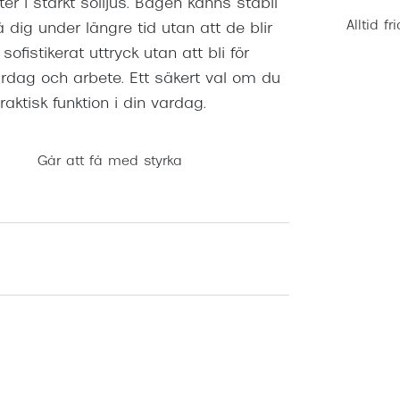
er i starkt solljus. Bågen känns stabil
Alltid fr
ig under längre tid utan att de blir
sofistikerat uttryck utan att bli för
rdag och arbete. Ett säkert val om du
aktisk funktion i din vardag.
Går att få med styrka