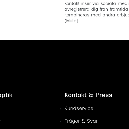
kontaktlinser via sociala medi
avregistrera dig från framtida
kombineras med andra erbjud
(Meta).
ptik
Kontakt & Press
Kundservice
r
Frågor & Svar