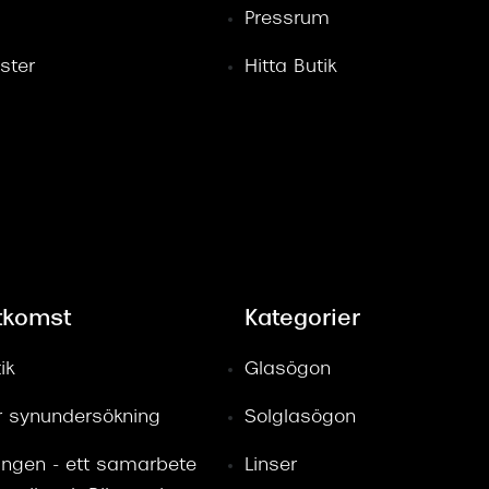
Pressrum
ster
Hitta Butik
tkomst
Kategorier
ik
Glasögon
ör synundersökning
Solglasögon
ingen - ett samarbete
Linser