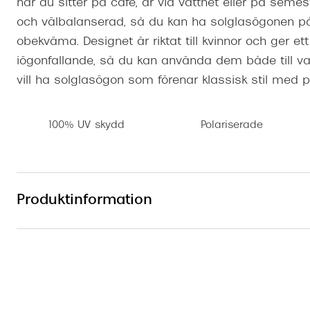
när du sitter på café, är vid vattnet eller på semest
och välbalanserad, så du kan ha solglasögonen på d
obekväma. Designet är riktat till kvinnor och ger ett 
iögonfallande, så du kan använda dem både till va
vill ha solglasögon som förenar klassisk stil med pr
100% UV skydd
Polariserade
Produktinformation