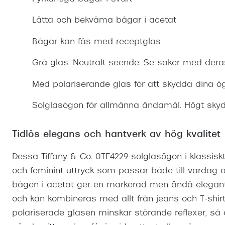
Mitt Synoptik
Boka synundersökning
Hitta butik-boka tid
Transitions®
Cat eye solgl
Prova linser
Lätta och bekväma bågar i acetat
terminal-/skyddsglasögon
Abonnemang
Progressiva g
Dygnet-runt-li
Bågar kan fås med receptglas
30% på utvalda linser
Abonnemang glasögon
Enkelslipade g
Myter om konta
Grå glas. Neutralt seende. Se saker med deras
Abonnemang glasögon barn
Med polariserande glas för att skydda dina ö
Solglasögon för allmänna ändamål. Högt skyd
Tidlös elegans och hantverk av hög kvalitet
Dessa Tiffany & Co. 0TF4229-solglasögon i klassiskt 
och feminint uttryck som passar både till vardag och
bågen i acetat ger en markerad men ändå elegant s
och kan kombineras med allt från jeans och T-shirt t
polariserade glasen minskar störande reflexer, så