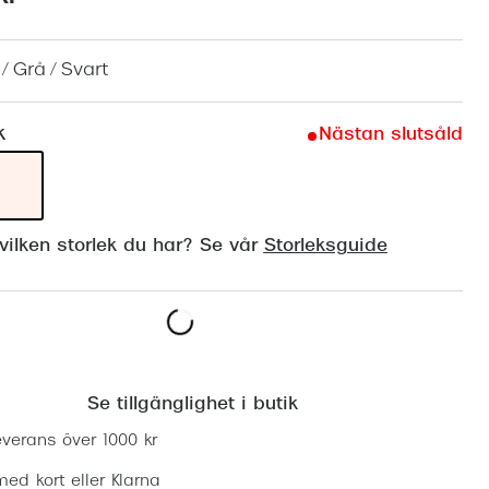
Suncover och clip-on
Precision1
Polariserade solglasögon
/ Grå / Svart
k
Nästan slutsåld
ilken storlek du har? Se vår
Storleksguide
Lägg i varukorgen
Se tillgänglighet i butik
everans över 1000 kr
ed kort eller Klarna