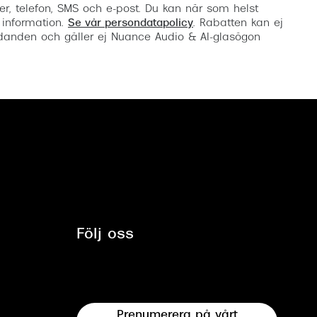
er, telefon, SMS och e-post. Du kan när som helst
 information.
Se vår persondatapolicy
. Rabatten kan ej
anden och gäller ej Nuance Audio & AI-glasögon
Följ oss
Prenumerera på vårt