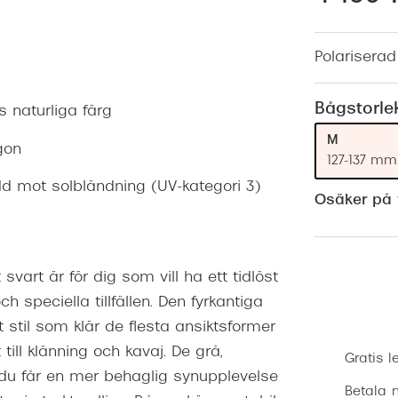
Nuance Audio™
Saint Laurent
asögon
Polariserad 
lasögon
nser
las
ktlinser
Bågstorle
 naturliga färg
M
gon
127-137 mm
d mot solbländning (UV-kategori 3)
Osäker på v
svart är för dig som vill ha ett tidlöst
 speciella tillfällen. Den fyrkantiga
til som klär de flesta ansiktsformer
ill klänning och kavaj. De grå,
Gratis l
 du får en mer behaglig synupplevelse
Betala m