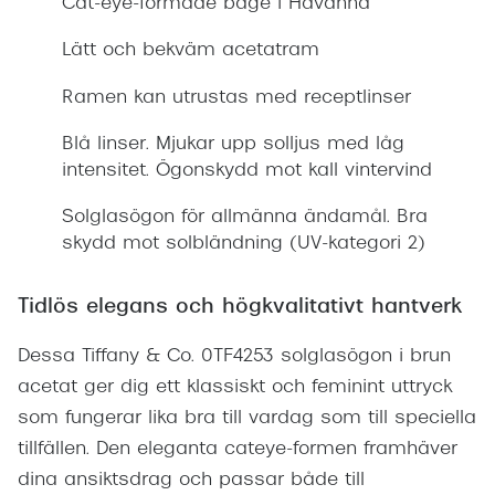
Cat-eye-formade båge i Havanna
Lätt och bekväm acetatram
Ramen kan utrustas med receptlinser
Blå linser. Mjukar upp solljus med låg
intensitet. Ögonskydd mot kall vintervind
Solglasögon för allmänna ändamål. Bra
skydd mot solbländning (UV-kategori 2)
Tidlös elegans och högkvalitativt hantverk
Dessa Tiffany & Co. 0TF4253 solglasögon i brun
acetat ger dig ett klassiskt och feminint uttryck
som fungerar lika bra till vardag som till speciella
tillfällen. Den eleganta cateye-formen framhäver
dina ansiktsdrag och passar både till