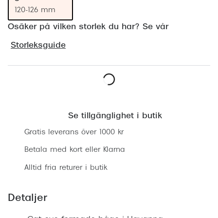
Progress
120-126 mm
Osäker på vilken storlek du har? Se vår
Enkelsli
Storleksguide
Se alla 
Ray-Ban
Oakley
Lägg i varukorgen
Burberry
Se tillgänglighet i butik
Emporio
Gratis leverans över 1000 kr
Dolce &
Betala med kort eller Klarna
Prada
Alltid fria returer i butik
Versace
Detaljer
Nuance 