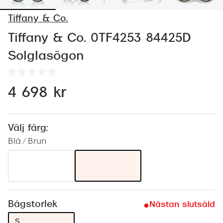
Abonnem
Tiffany & Co.
Abonnem
Tiffany & Co. 0TF4253 84425D
Trygghe
Solglasögon
Försäkri
Delbetal
4 698 kr
Synoptik
Rengöra
Välj färg:
Blå / Brun
Glastyp
Glastype
Stellest
Bågstorlek
Nästan slutsåld
Transiti
S