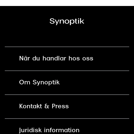
När du handlar hos oss
Fri frakt och fri retur i butik
Om Synoptik
Online retur
Karriär
Kontakt & Press
Betala säkert med Klarna, Swish,
Vårt ansvar
Apple Pay och kort
Kundservice
För företag
Juridisk information
30 dagars öppet köp online