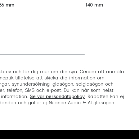
56 mm
140 mm
Registrera
etsbrev och lär dig mer om din syn. Genom att anmäla
noptik tillåtelse att skicka dig information om
ngar, synundersökning, glasögon, solglasögon och
er, telefon, SMS och e-post. Du kan när som helst
 information.
Se vår persondatapolicy
. Rabatten kan ej
anden och gäller ej Nuance Audio & AI-glasögon