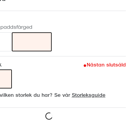
Suncover och clip-on
Precision1
Polariserade solglasögon
ldpaddsfärged
k
Nästan slutsåld
ilken storlek du har? Se vår
Storleksguide
Lägg i varukorgen