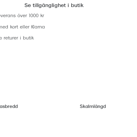
Se tillgänglighet i butik
everans över 1000 kr
ed kort eller Klarna
ia returer i butik
lasbredd
Skalmlängd