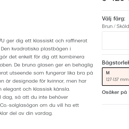
Nuance Audio™
Saint Laurent
asögon
Välj färg:
lasögon
nser
Brun / Skö
las
ktlinser
 ger dig ett klassiskt och raffinerat
Den kvadratiska plastbågen i
r det enkelt för dig att kombinera
Bågstorle
ben. De bruna glasen ger en behaglig
M
ikerat utseende som fungerar lika bra på
127-137 mm
en är designade för kvinnor, men har
n elegant och klassisk känsla.
Osäker på v
 dag, så att du inte behöver
o.-solglasögon om du vill ha ett
klar del av din vardag.