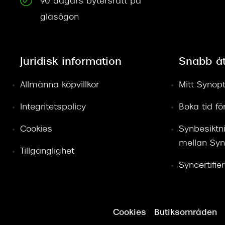
90 dagars bytersrätt på
glasögon
Juridisk information
Snabb å
Allmänna köpvillkor
Mitt Synopt
Integritetspolicy
Boka tid f
Cookies
Synbesiktn
mellan Syn
Tillgänglighet
Syncertifie
Cookies
Butiksområden