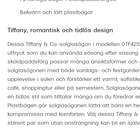
Mitt Synoptik
Boka synundersökning
Hitta butik-boka tid
Transitions®
Cat eye solgl
Prova linser
Bekväm och lätt plastbågar
terminal-/skyddsglasögon
Abonnemang
Progressiva g
Dygnet-runt-li
30% på utvalda linser
Abonnemang glasögon
Tiffany, romantisk och tidlös design
Enkelslipade g
Myter om konta
Abonnemang glasögon barn
Dessa Tiffany & Co.-solglasögon i modellen 0TF4257U
uttryck som du kan använda säsong efter säsong. 
sköldpaddsfärg passar många ansiktsformer och gö
solglasögonen med både vardags- och festgardero
upplevelse i solen och förstärker ett varmt, sofist
café, shoppingtur eller på semestern. Solglasögon
en tidlös stil som tilltalar många om du föredrar e
Plastbågen gör solglasögonen lätta att bära en hel
kompromissa med komforten. Välj dessa Tiffany & C
stilrent par som utan ansträngning kan bli en själv