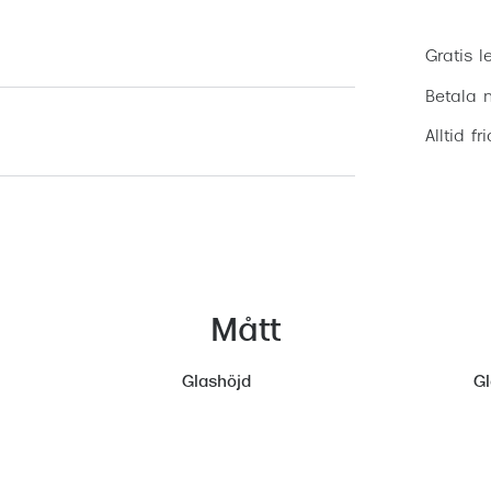
Gratis l
Betala m
Alltid fr
Mått
Glashöjd
G