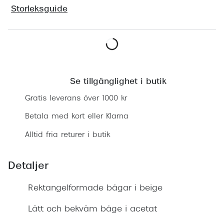
Progress
Storleksguide
Enkelsli
Se alla 
Lägg i varukorgen
Ray-Ban
Se tillgänglighet i butik
Oakley
Gratis leverans över 1000 kr
Burberry
Betala med kort eller Klarna
Emporio
Alltid fria returer i butik
Dolce &
Detaljer
Prada
Rektangelformade bågar i beige
Versace
Nuance 
Lätt och bekväm båge i acetat