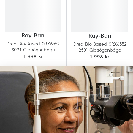
Progress
Enkelsli
Se alla 
Ray-Ban
Ray-Ban
Ray-Ban
Drea Bio-Based 0RX6552
Drea Bio-Based 0RX6552
3094 Glasögonbåge
2501 Glasögonbåge
Oakley
1 998 kr
1 998 kr
Burberry
Emporio
Dolce &
Prada
Versace
Nuance 