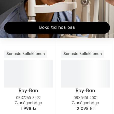
Boka tid hos oss
Senaste kollektionen
Senaste kollektionen
Ray-Ban
Ray-Ban
0RX7265 8492
0RX5451 2001
Glasögonbåge
Glasögonbåge
1 998 kr
2 098 kr