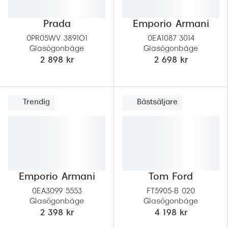
Prada
Emporio Armani
0PR05WV 3891O1
0EA1087 3014
Glasögonbåge
Glasögonbåge
2 898 kr
2 698 kr
Trendig
Bästsäljare
Emporio Armani
Tom Ford
0EA3099 5553
FT5905-B 020
Glasögonbåge
Glasögonbåge
2 398 kr
4 198 kr