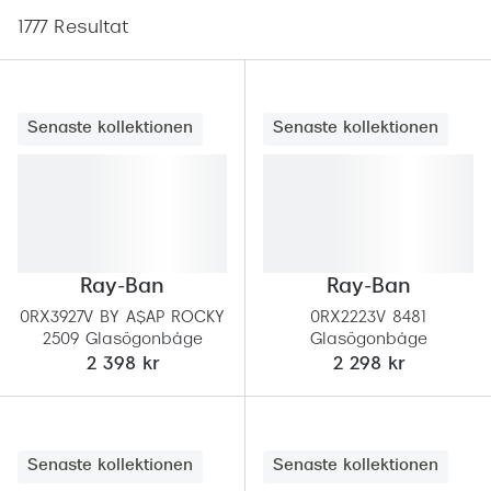
Abonnem
1777 Resultat
Abonnem
Trygghe
Senaste kollektionen
Senaste kollektionen
Försäkri
Delbetal
Synoptik
Rengöra
Ray-Ban
Ray-Ban
0RX3927V BY A$AP ROCKY
0RX2223V 8481
Glastyp
2509 Glasögonbåge
Glasögonbåge
2 398 kr
2 298 kr
Glastype
Stellest
Transiti
Senaste kollektionen
Senaste kollektionen