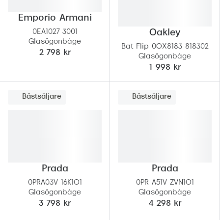
Emporio Armani
0EA1027 3001
Oakley
Glasögonbåge
Bat Flip 0OX8183 818302
2 798 kr
Glasögonbåge
1 998 kr
Bästsäljare
Bästsäljare
Prada
Prada
0PRA03V 16K1O1
0PR A51V ZVN1O1
Glasögonbåge
Glasögonbåge
3 798 kr
4 298 kr