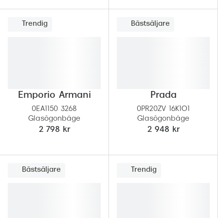
Trendig
Bästsäljare
Emporio Armani
Prada
0EA1150 3268
0PR20ZV 16K1O1
Glasögonbåge
Glasögonbåge
2 798 kr
2 948 kr
Bästsäljare
Trendig