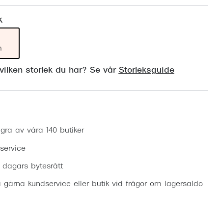
Suncover och clip-on
Precision1
k
Polariserade solglasögon
m
ilken storlek du har? Se vår
Storleksguide
Boka synundersökning
gra av våra 140 butiker
 service
0 dagars bytesrätt
 gärna kundservice eller butik vid frågor om lagersaldo