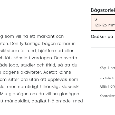
Nuance Audio™
Saint Laurent
asögon
Bågstorle
lasögon
nser
S
120-126 m
las
ktlinser
ig som vill ha ett markant och
Osäker på v
ten. Den fyrkantiga bågen ramar in
siktsform är rund, hjärtformad eller
 lätt känsla i vardagen. Den svarta
 jobb, studier och fritid, så att du
Köp i nå
 dagens aktiviteter. Acetat känns
Livstids
om sitter bra utan att upplevas som
, men samtidigt tillräckligt klassiskt
Alltid 9
u Miu glasögon om du vill ha glasögon
Kontakta
ett mångsidigt, dagligt hjälpmedel med