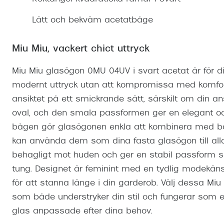
Mitt Synoptik
Boka synundersökning
Hitta butik-boka tid
Transitions®
Cat eye solgl
Prova linser
Lätt och bekväm acetatbåge
terminal-/skyddsglasögon
Abonnemang
Progressiva g
Dygnet-runt-li
30% på utvalda linser
Abonnemang glasögon
Miu Miu, vackert chict uttryck
Enkelslipade g
Myter om konta
Abonnemang glasögon barn
Miu Miu glasögon 0MU 04UV i svart acetat är för d
modernt uttryck utan att kompromissa med komfor
ansiktet på ett smickrande sätt, särskilt om din an
oval, och den smala passformen ger en elegant och
bågen gör glasögonen enkla att kombinera med både
kan använda dem som dina fasta glasögon till alla
behagligt mot huden och ger en stabil passform s
tung. Designet är feminint med en tydlig modekänsla
för att stanna länge i din garderob. Välj dessa Mi
som både understryker din stil och fungerar som 
glas anpassade efter dina behov.