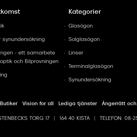
tkomst
Kategorier
ik
Glasögon
ör synundersökning
Solglasögon
ingen - ett samarbete
Linser
optik och Bilprovningen
Terminalglasögon
ring
Synundersökning
Butiker
Vision for all
Lediga tjänster
Ångerrätt och
TENBECKS TORG 17 | 164 40 KISTA | TELEFON: 08-25