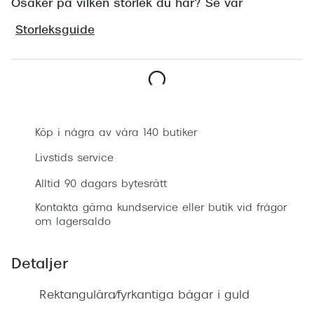
Osäker på vilken storlek du har? Se vår
Progress
Storleksguide
Enkelsli
Se alla 
Ray-Ban
Boka synundersökning
Oakley
Köp i några av våra 140 butiker
Burberry
Livstids service
Emporio
Alltid 90 dagars bytesrätt
Dolce &
Kontakta gärna kundservice eller butik vid frågor
om lagersaldo
Prada
Detaljer
Versace
Nuance 
Rektangulära/fyrkantiga bågar i guld