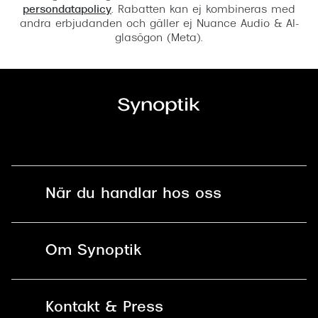
persondatapolicy
. Rabatten kan ej kombineras med
andra erbjudanden och gäller ej Nuance Audio & AI-
glasögon (Meta).
När du handlar hos oss
Fri frakt och fri retur i butik
Om Synoptik
Online retur
Karriär
Kontakt & Press
Betala säkert med Klarna, Swish,