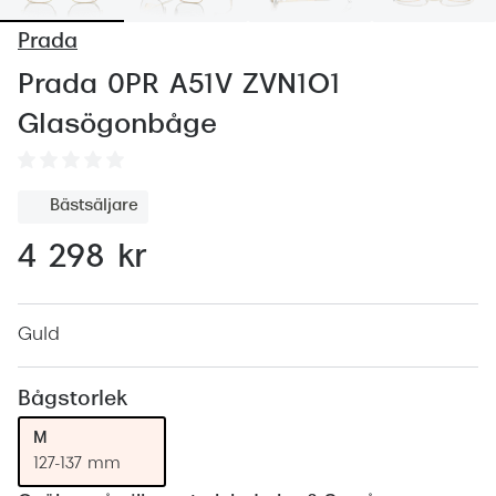
Abonnem
Prada
Abonnem
Prada 0PR A51V ZVN1O1
Trygghe
Glasögonbåge
Försäkri
Delbetal
Bästsäljare
Synoptik
4 298 kr
Rengöra
Glastyp
Guld
Glastype
Bågstorlek
Stellest
M
127-137 mm
Transiti