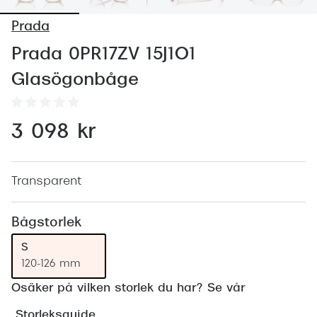
Abonnem
Prada
Abonnem
Prada 0PR17ZV 15J1O1
Trygghe
Glasögonbåge
Försäkri
Delbetal
3 098 kr
Synoptik
Rengöra
Transparent
Glastyp
Bågstorlek
Glastype
S
120-126 mm
Stellest
Osäker på vilken storlek du har? Se vår
Transiti
Storleksguide