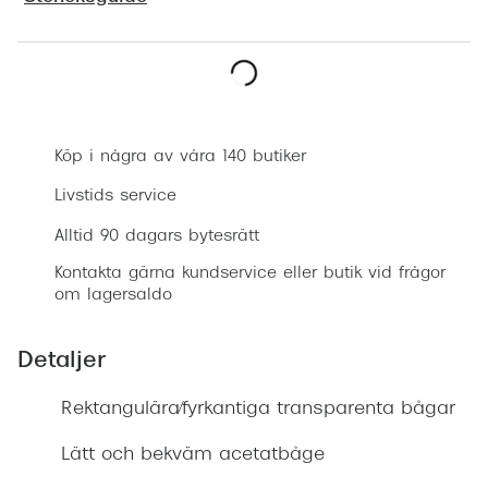
Progress
Enkelsli
Boka synundersökning
Se alla 
Ray-Ban
Köp i några av våra 140 butiker
Oakley
Livstids service
Burberry
Alltid 90 dagars bytesrätt
Kontakta gärna kundservice eller butik vid frågor
Emporio
om lagersaldo
Dolce &
Detaljer
Prada
Rektangulära/fyrkantiga transparenta bågar
Versace
Nuance 
Lätt och bekväm acetatbåge