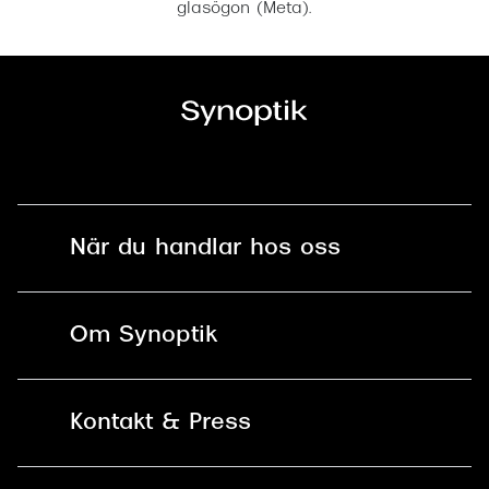
glasögon (Meta).
När du handlar hos oss
Fri frakt och fri retur i butik
Om Synoptik
Online retur
Karriär
Kontakt & Press
Betala säkert med Klarna, Swish,
Vårt ansvar
Apple Pay och kort
Kundservice